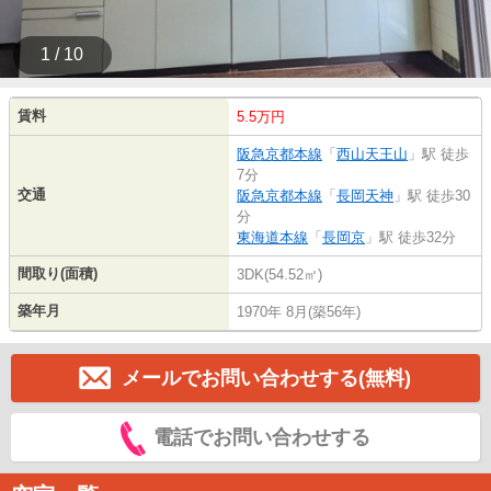
1 / 10
賃料
5.5万円
阪急京都本線
「
西山天王山
」駅 徒歩
7分
交通
阪急京都本線
「
長岡天神
」駅 徒歩30
分
東海道本線
「
長岡京
」駅 徒歩32分
間取り(面積)
3DK(54.52㎡)
築年月
1970年 8月(築56年)
メールでお問い合わせする(無料)
電話でお問い合わせする