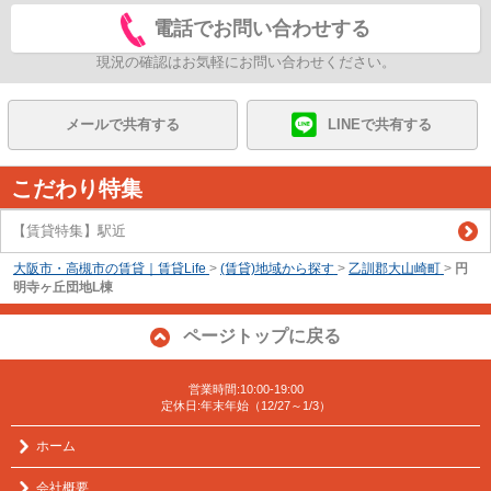
電話でお問い合わせする
現況の確認はお気軽にお問い合わせください。
メールで共有する
LINEで共有する
こだわり特集
【賃貸特集】駅近
大阪市・高槻市の賃貸｜賃貸Life
>
(賃貸)地域から探す
>
乙訓郡大山崎町
>
円
明寺ヶ丘団地L棟
ページトップに戻る
営業時間:10:00-19:00
定休日:年末年始（12/27～1/3）
ホーム
会社概要