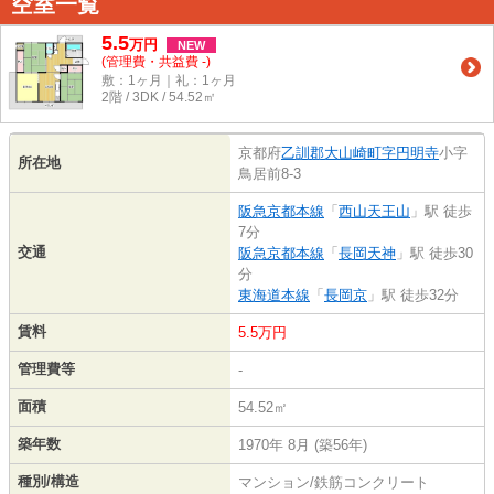
空室一覧
5.5
万
円
NEW
(管理費・共益費 -)
敷：1ヶ月｜礼：1ヶ月
2階 / 3DK / 54.52㎡
京都府
乙訓郡大山崎町
字円明寺
小字
所在地
鳥居前8-3
阪急京都本線
「
西山天王山
」駅 徒歩
7分
交通
阪急京都本線
「
長岡天神
」駅 徒歩30
分
東海道本線
「
長岡京
」駅 徒歩32分
賃料
5.5万円
管理費等
-
面積
54.52㎡
築年数
1970年 8月 (築56年)
種別/構造
マンション/鉄筋コンクリート