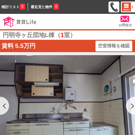
0
0
検討リスト
最近見た物件
お問合せ
円明寺ヶ丘団地L棟（
1
室）
賃料
5.5万円
空室情報を確認