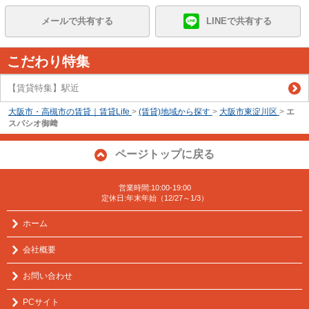
メールで共有する
LINEで共有する
こだわり特集
【賃貸特集】駅近
大阪市・高槻市の賃貸｜賃貸Life
>
(賃貸)地域から探す
>
大阪市東淀川区
>
エ
スパシオ御﨑
ページトップに戻る
営業時間:10:00-19:00
定休日:年末年始（12/27～1/3）
ホーム
会社概要
お問い合わせ
PCサイト