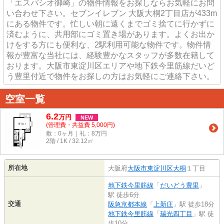
「エスパシオ御崎」の物件情報をお探しならお気軽にお問
い合わせ下さい。セブンイレブン 大阪大桐2丁目店が433m
にある物件です。忙しい朝に遠くまでゴミ捨てに行かずに
済むように、共用部にゴミ置き場があります。よくお出か
けをする方にも便利な、2駅利用可能な物件です。物件情
報が豊富な当社には、経験豊かなスタッフが多数在籍して
おります。大阪市東淀川区エリアや地下鉄今里筋線だいど
う豊里付近で物件をお探しの方はお気軽にご連絡下さい。
空室一覧
6.2
万
円
NEW
(管理費・共益費 5,000円)
敷：0ヶ月｜礼：8万円
2階 / 1K / 32.12㎡
所在地
大阪府
大阪市東淀川区
大桐
１丁目
地下鉄今里筋線
「
だいどう豊里
」
駅 徒歩6分
交通
阪急京都本線
「
上新庄
」駅 徒歩18分
地下鉄今里筋線
「
瑞光四丁目
」駅 徒
歩10分