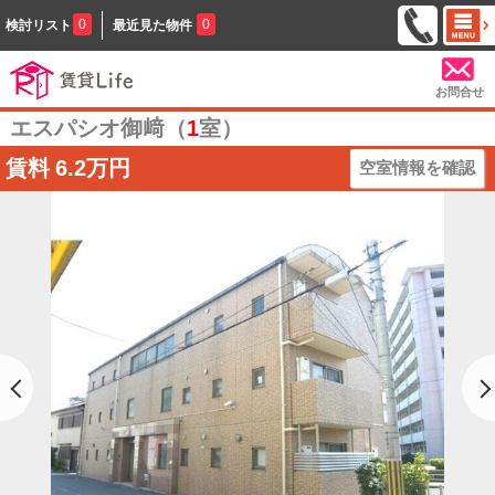
0
0
検討リスト
最近見た物件
お問合せ
エスパシオ御﨑（
1
室）
賃料
6.2万円
空室情報を確認