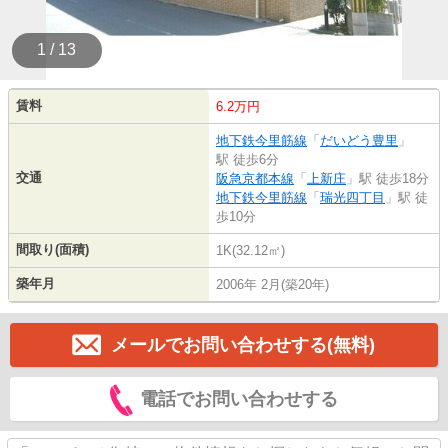
1 / 13
賃料
6.2万円
地下鉄今里筋線
「
だいどう豊里
」
駅 徒歩6分
交通
阪急京都本線
「
上新庄
」駅 徒歩18分
地下鉄今里筋線
「
瑞光四丁目
」駅 徒
歩10分
間取り(面積)
1K(32.12㎡)
築年月
2006年 2月(築20年)
メールでお問い合わせする(無料)
電話でお問い合わせする