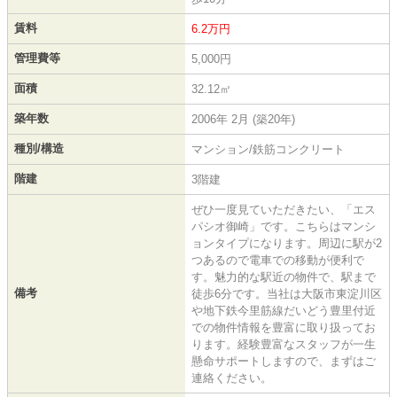
賃料
6.2万円
管理費等
5,000円
面積
32.12㎡
築年数
2006年 2月 (築20年)
種別/構造
マンション/鉄筋コンクリート
階建
3階建
ぜひ一度見ていただきたい、「エス
パシオ御崎」です。こちらはマンシ
ョンタイプになります。周辺に駅が2
つあるので電車での移動が便利で
す。魅力的な駅近の物件で、駅まで
備考
徒歩6分です。当社は大阪市東淀川区
や地下鉄今里筋線だいどう豊里付近
での物件情報を豊富に取り扱ってお
ります。経験豊富なスタッフが一生
懸命サポートしますので、まずはご
連絡ください。