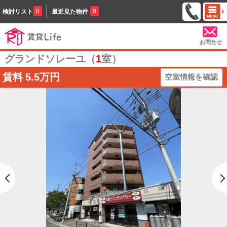
0
0
検討リスト
最近見た物件
お問合せ
グランドソレーユ（
1
室）
賃料
5.5万円
空室情報を確認