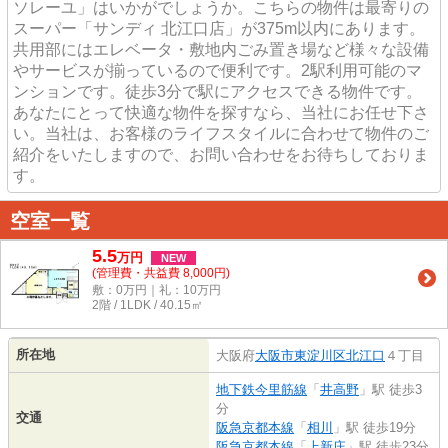
ソレーユ」はいかがでしょうか。こちらの物件は最寄りの
スーパー「サンディ 北江口店」が375m以内にあります。
共用部にはエレベータ・敷地内ごみ置き場など様々な設備
やサービスが揃っているので便利です。2駅利用可能のマ
ンションです。徒歩3分で駅にアクセスできる物件です。
あなたにとって快適な物件を探すなら、当社にお任せ下さ
い。当社は、お客様のライフスタイルに合わせて物件のご
紹介をいたしますので、お問い合わせをお待ちしておりま
す。
空室一覧
5.5
万
円
NEW
(管理費・共益費 8,000円)
敷：0万円｜礼：10万円
2階 / 1LDK / 40.15㎡
所在地
大阪府
大阪市東淀川区
北江口
４丁目
地下鉄今里筋線
「
井高野
」駅 徒歩3
分
交通
阪急京都本線
「
相川
」駅 徒歩19分
阪急京都本線
「
上新庄
」駅 徒歩23分