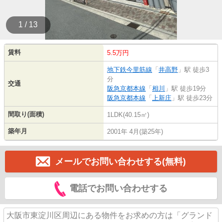
1 / 13
賃料
5.5万円
地下鉄今里筋線
「
井高野
」駅 徒歩3
分
交通
阪急京都本線
「
相川
」駅 徒歩19分
阪急京都本線
「
上新庄
」駅 徒歩23分
間取り(面積)
1LDK(40.15㎡)
築年月
2001年 4月(築25年)
メールでお問い合わせする(無料)
電話でお問い合わせする
大阪市東淀川区周辺にある物件をお求めの方は「グランド