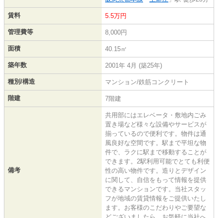
賃料
5.5万円
管理費等
8,000円
面積
40.15㎡
築年数
2001年 4月 (築25年)
種別/構造
マンション/鉄筋コンクリート
階建
7階建
共用部にはエレベータ・敷地内ごみ
置き場など様々な設備やサービスが
揃っているので便利です。物件は通
風良好な空間です。駅まで平坦な物
件で、ラクに駅まで移動することが
できます。2駅利用可能でとても利便
備考
性の高い物件です。造りとデザイン
に関して、自信をもって情報を提供
できるマンションです。当社スタッ
フが地域の賃貸情報をご提供いたし
ます。お客様のこだわりやご要望な
どございましたら、お気軽に当社へ