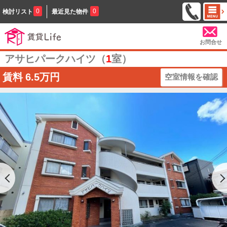
0
0
検討リスト
最近見た物件
お問合せ
アサヒパークハイツ（
1
室）
賃料
6.5万円
空室情報を確認