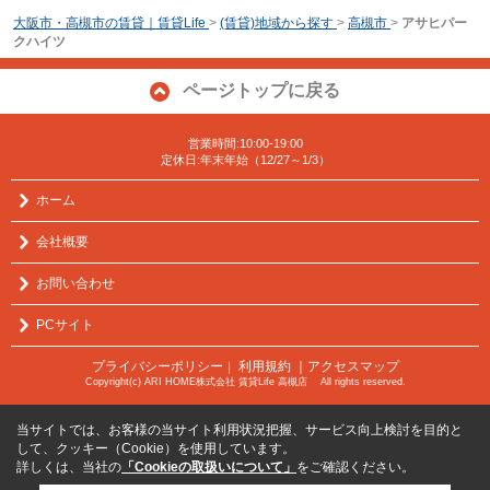
大阪市・高槻市の賃貸｜賃貸Life
>
(賃貸)地域から探す
>
高槻市
>
アサヒパー
クハイツ
ページトップに戻る
営業時間:10:00-19:00
定休日:年末年始（12/27～1/3）
ホーム
会社概要
お問い合わせ
PCサイト
プライバシーポリシー
利用規約
｜アクセスマップ
｜
Copyright(c) ARI HOME株式会社 賃貸Life 高槻店 All rights reserved.
当サイトでは、お客様の当サイト利用状況把握、サービス向上検討を目的と
して、クッキー（Cookie）を使用しています。
詳しくは、当社の
「Cookieの取扱いについて」
をご確認ください。