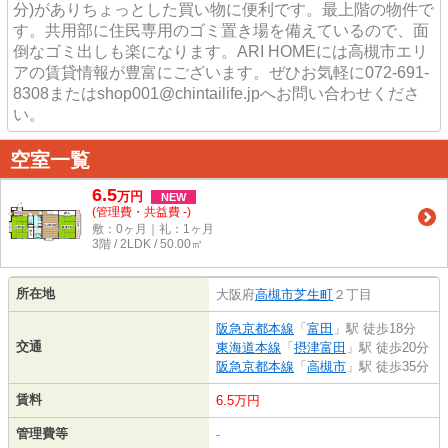
分)がありちょっとした買い物に便利です。最上階の物件で
す。共用部に住民専用のゴミ置き場を備えているので、面
倒なゴミ出しも楽になります。ARI HOMEには高槻市エリ
アの賃貸情報が豊富にございます。ぜひお気軽に072-691-
8308またはshop001@chintailife.jpへお問い合わせくださ
い。
空室一覧
6.5
万
円
NEW
(管理費・共益費 -)
敷：0ヶ月｜礼：1ヶ月
3階 / 2LDK / 50.00㎡
所在地
大阪府
高槻市
芝生町
２丁目
阪急京都本線
「
富田
」駅 徒歩18分
交通
東海道本線
「
摂津富田
」駅 徒歩20分
阪急京都本線
「
高槻市
」駅 徒歩35分
賃料
6.5万円
管理費等
-