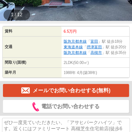
1 / 12
賃料
6.5万円
阪急京都本線
「
富田
」駅 徒歩18分
交通
東海道本線
「
摂津富田
」駅 徒歩20分
阪急京都本線
「
高槻市
」駅 徒歩35分
間取り(面積)
2LDK(50.00㎡)
築年月
1988年 4月(築38年)
メールでお問い合わせする(無料)
電話でお問い合わせする
ぜひ一度見ていただきたい、「アサヒパークハイツ」で
す。近くにはファミリーマート 高槻芝生住宅前店(徒歩6