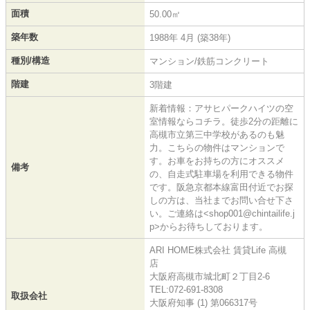
面積
50.00㎡
築年数
1988年 4月 (築38年)
種別/構造
マンション/鉄筋コンクリート
階建
3階建
新着情報：アサヒパークハイツの空
室情報ならコチラ。徒歩2分の距離に
高槻市立第三中学校があるのも魅
力。こちらの物件はマンションで
す。お車をお持ちの方にオススメ
備考
の、自走式駐車場を利用できる物件
です。阪急京都本線富田付近でお探
しの方は、当社までお問い合せ下さ
い。ご連絡は<shop001@chintailife.j
p>からお待ちしております。
ARI HOME株式会社 賃貸Life 高槻
店
大阪府高槻市城北町２丁目2-6
TEL:072-691-8308
取扱会社
大阪府知事 (1) 第066317号