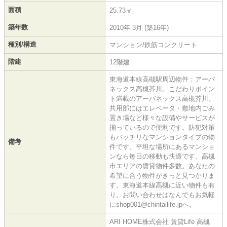
面積
25.73㎡
築年数
2010年 3月 (築16年)
種別/構造
マンション/鉄筋コンクリート
階建
12階建
東海道本線高槻駅周辺物件：アーバ
ネックス高槻芥川。こだわりポイン
ト満載のアーバネックス高槻芥川。
共用部にはエレベータ・敷地内ごみ
置き場など様々な設備やサービスが
揃っているので便利です。防犯対策
もバッチリなマンションタイプの物
備考
件です。平坦な場所にあるマンショ
ンなら毎日の移動も快適です。高槻
市エリアの賃貸物件多数。あなたの
希望に合う物件がきっと見つかりま
す。東海道本線高槻に近い物件も有
り。お問い合わせはなんでもお気軽
にshop001@chintailife.jpへ。
ARI HOME株式会社 賃貸Life 高槻