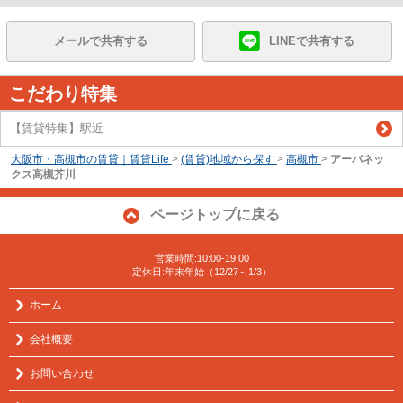
メールで共有する
LINEで共有する
こだわり特集
【賃貸特集】駅近
大阪市・高槻市の賃貸｜賃貸Life
>
(賃貸)地域から探す
>
高槻市
>
アーバネッ
クス高槻芥川
ページトップに戻る
営業時間:10:00-19:00
定休日:年末年始（12/27～1/3）
ホーム
会社概要
お問い合わせ