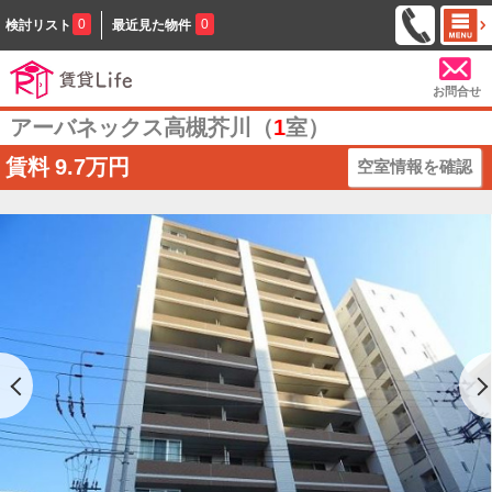
0
0
検討リスト
最近見た物件
お問合せ
アーバネックス高槻芥川（
1
室）
賃料
9.7万円
空室情報を確認