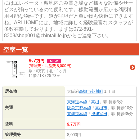
にはエレベータ・敷地内ごみ置き場など様々な設備やサー
ビスが揃っているので便利です。移動範囲が広がる2駅利
用可能な物件です。道が平坦だと買い物も快適にできます
ね。ARI HOMEには、地域に詳しく経験豊富なスタッフが
多数在籍しております。まずは072-691-
8308/shop001@chintailife.jpからご連絡下さい。
空室一覧
9.7
万
円
NEW
(管理費・共益費 8,000円)
敷：0万円｜礼：1ヶ月
11階 / 1K / 25.73㎡
所在地
大阪府
高槻市
芥川町
１丁目
東海道本線
「
高槻
」駅 徒歩3分
交通
阪急京都本線
「
高槻市
」駅 徒歩10分
東海道本線
「
摂津富田
」駅 徒歩35分
賃料
9.7万円
管理費等
8,000円