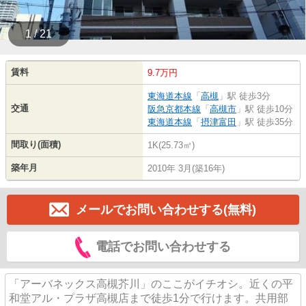
1 / 21
賃料
9.7万円
東海道本線
「
高槻
」駅 徒歩3分
交通
阪急京都本線
「
高槻市
」駅 徒歩10分
東海道本線
「
摂津富田
」駅 徒歩35分
間取り(面積)
1K(25.73㎡)
築年月
2010年 3月(築16年)
メールでお問い合わせする(無料)
電話でお問い合わせする
「アーバネックス高槻芥川」のここがイチオシ。近くの平
和堂アル・プラザ高槻店まで徒歩1分で行けます。共用部