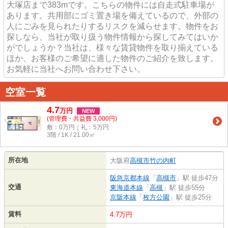
大塚店まで383mです。こちらの物件には自走式駐車場が
あります。共用部にゴミ置き場を備えているので、外部の
人にごみを見られたりするリスクを減らせます。物件をお
探しなら、当社が取り扱う物件情報から探してみてはいか
がでしょうか？当社は、様々な賃貸物件を取り揃えている
ほか、お客様のご希望に適した物件のご紹介を致します。
お気軽に当社へお問い合わせ下さい。
空室一覧
4.7
万
円
NEW
(管理費・共益費 3,000円)
敷：0万円｜礼：5万円
3階 / 1K / 21.00㎡
所在地
大阪府
高槻市
竹の内町
阪急京都本線
「
高槻市
」駅 徒歩47分
交通
東海道本線
「
高槻
」駅 徒歩55分
京阪本線
「
枚方公園
」駅 徒歩25分
賃料
4.7万円