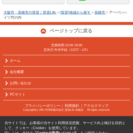
大阪市・高槻市の賃貸｜賃貸Life
>
(賃貸)地域から探す
>
高槻市
>
アーバンハ
イツ竹の内
ページトップに戻る
営業時間:10:00-19:00
定休日:年末年始（12/27～1/3）
ホーム
会社概要
お問い合わせ
PCサイト
プライバシーポリシー
利用規約
｜アクセスマップ
｜
Copyright(c) ARI HOME株式会社 賃貸Life 高槻店 All rights reserved.
当サイトでは、お客様の当サイト利用状況把握、サービス向上検討を目的と
して、クッキー（Cookie）を使用しています。