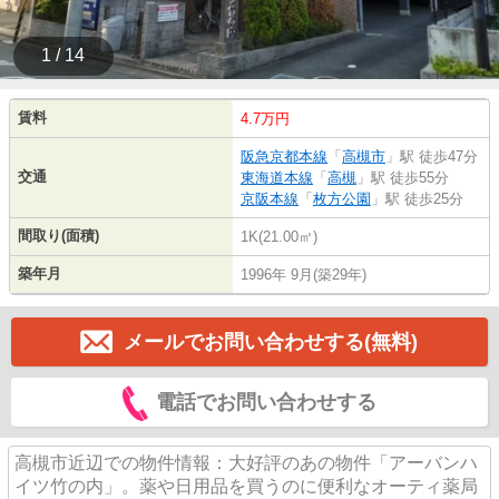
1 / 14
賃料
4.7万円
阪急京都本線
「
高槻市
」駅 徒歩47分
交通
東海道本線
「
高槻
」駅 徒歩55分
京阪本線
「
枚方公園
」駅 徒歩25分
間取り(面積)
1K(21.00㎡)
築年月
1996年 9月(築29年)
メールでお問い合わせする(無料)
電話でお問い合わせする
高槻市近辺での物件情報：大好評のあの物件「アーバンハ
イツ竹の内」。薬や日用品を買うのに便利なオーティ薬局