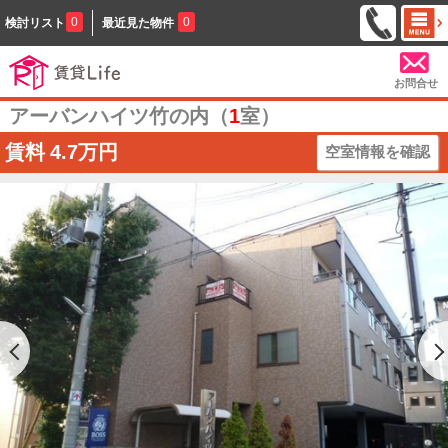
0
0
検討リスト
最近見た物件
お問合せ
アーバンハイツ竹の内（
1
室）
賃料
4.7万円
空室情報を確認