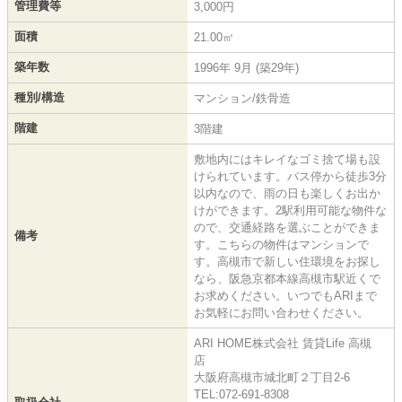
管理費等
3,000円
面積
21.00㎡
築年数
1996年 9月 (築29年)
種別/構造
マンション/鉄骨造
階建
3階建
敷地内にはキレイなゴミ捨て場も設
けられています。バス停から徒歩3分
以内なので、雨の日も楽しくお出か
けができます。2駅利用可能な物件な
ので、交通経路を選ぶことができま
備考
す。こちらの物件はマンションで
す。高槻市で新しい住環境をお探し
なら、阪急京都本線高槻市駅近くで
お求めください。いつでもARIまで
お気軽にお問い合わせください。
ARI HOME株式会社 賃貸Life 高槻
店
大阪府高槻市城北町２丁目2-6
TEL:072-691-8308