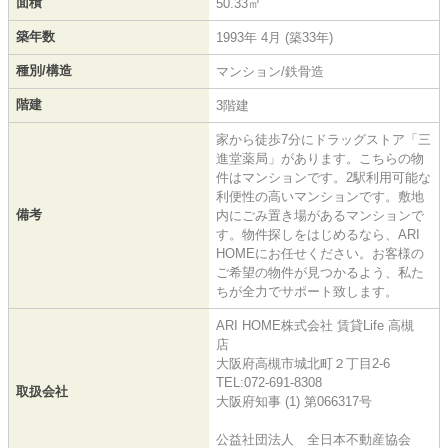
面積
50.33㎡
築年数
1993年 4月 (築33年)
種別/構造
マンション/鉄骨造
階建
3階建
家から徒歩7分にドラッグストア「三
進堂薬局」があります。こちらの物
件はマンションです。2駅利用可能な
利便性の高いマンションです。敷地
備考
内にごみ置き場があるマンションで
す。物件探しをはじめるなら、ARI
HOMEにお任せください。お客様の
ご希望の物件が見つかるよう、私た
ちが全力でサポート致します。
ARI HOME株式会社 賃貸Life 高槻
店
大阪府高槻市城北町２丁目2-6
TEL:072-691-8308
取扱会社
大阪府知事 (1) 第066317号
公益社団法人 全日本不動産協会