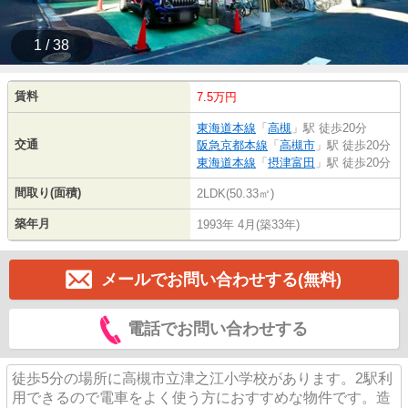
1 / 38
賃料
7.5万円
東海道本線
「
高槻
」駅 徒歩20分
交通
阪急京都本線
「
高槻市
」駅 徒歩20分
東海道本線
「
摂津富田
」駅 徒歩20分
間取り(面積)
2LDK(50.33㎡)
築年月
1993年 4月(築33年)
メールでお問い合わせする(無料)
電話でお問い合わせする
徒歩5分の場所に高槻市立津之江小学校があります。2駅利
用できるので電車をよく使う方におすすめな物件です。造