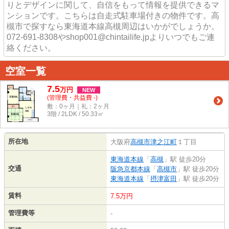
りとデザインに関して、自信をもって情報を提供できるマ
ンションです。こちらは自走式駐車場付きの物件です。高
槻市で探すなら東海道本線高槻周辺はいかがでしょうか。
072-691-8308やshop001@chintailife.jpよりいつでもご連
絡ください。
空室一覧
7.5
万
円
NEW
(管理費・共益費 -)
敷：0ヶ月｜礼：2ヶ月
3階 / 2LDK / 50.33㎡
所在地
大阪府
高槻市
津之江町
１丁目
東海道本線
「
高槻
」駅 徒歩20分
交通
阪急京都本線
「
高槻市
」駅 徒歩20分
東海道本線
「
摂津富田
」駅 徒歩20分
賃料
7.5万円
管理費等
-