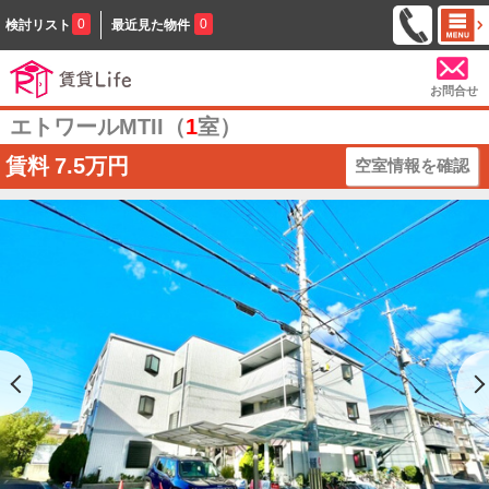
0
0
検討リスト
最近見た物件
お問合せ
エトワールMTII（
1
室）
賃料
7.5万円
空室情報を確認