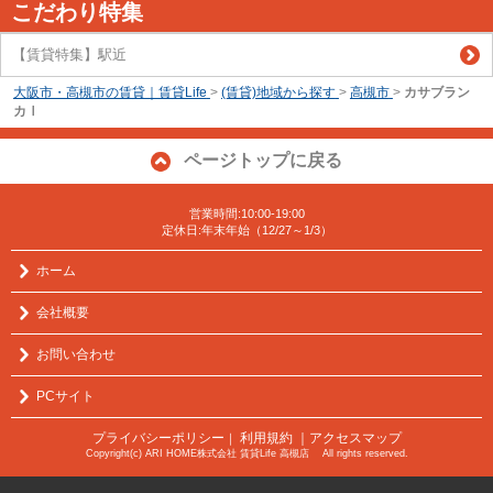
こだわり特集
【賃貸特集】駅近
大阪市・高槻市の賃貸｜賃貸Life
>
(賃貸)地域から探す
>
高槻市
>
カサブラン
カⅠ
ページトップに戻る
営業時間:10:00-19:00
定休日:年末年始（12/27～1/3）
ホーム
会社概要
お問い合わせ
PCサイト
プライバシーポリシー
利用規約
｜アクセスマップ
｜
Copyright(c) ARI HOME株式会社 賃貸Life 高槻店 All rights reserved.