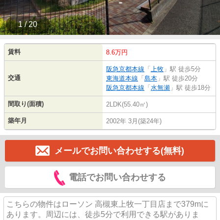
1 / 20
賃料
8.6万円
阪急京都本線
「
上牧
」駅 徒歩5分
交通
東海道本線
「
島本
」駅 徒歩20分
阪急京都本線
「
水無瀬
」駅 徒歩18分
間取り(面積)
2LDK(55.40㎡)
築年月
2002年 3月(築24年)
メールでお問い合わせする(無料)
電話でお問い合わせする
こちらの物件はローソン 高槻東上牧一丁目店まで379mに
あります。周辺には、徒歩5分で利用できる駅がありま