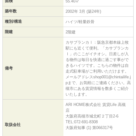
面積
55.40㎡
築年数
2002年 3月 (築24年)
種別/構造
ハイツ/軽量鉄骨
階建
2階建
カサブランカⅠ：阪急京都本線上牧
駅にも近くて便利。「カサブランカ
Ⅰ」のここがイチオシ。日差しが入
る物件は毎日を快適に過ごす事がで
きるハイツです。こちらの物件は自
備考
走式駐車場がご利用いただけます。
メールアドレスshop001@chintailife.j
pまで、お気軽にご連絡ください。高
槻市にある賃貸情報を数多くご紹介
いたします。
ARI HOME株式会社 賃貸Life 高槻
店
大阪府高槻市城北町２丁目2-6
TEL:072-691-8308
取扱会社
大阪府知事 (1) 第066317号