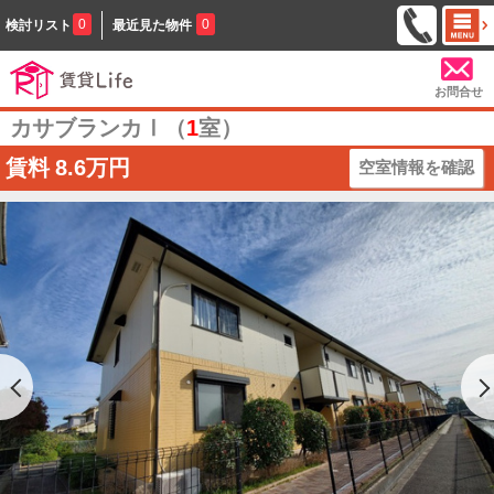
0
0
検討リスト
最近見た物件
お問合せ
カサブランカⅠ（
1
室）
賃料
8.6万円
空室情報を確認