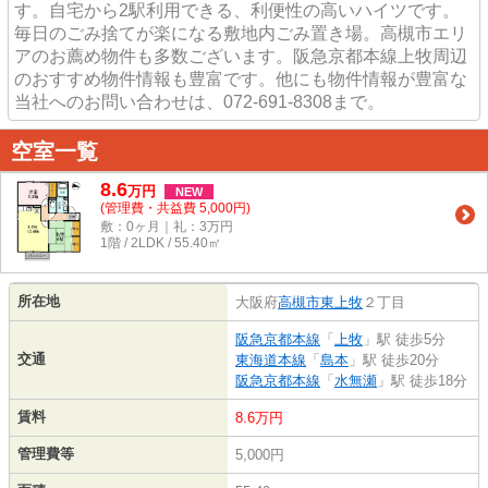
す。自宅から2駅利用できる、利便性の高いハイツです。
毎日のごみ捨てが楽になる敷地内ごみ置き場。高槻市エリ
アのお薦め物件も多数ございます。阪急京都本線上牧周辺
のおすすめ物件情報も豊富です。他にも物件情報が豊富な
当社へのお問い合わせは、072-691-8308まで。
空室一覧
8.6
万
円
NEW
(管理費・共益費 5,000円)
敷：0ヶ月｜礼：3万円
1階 / 2LDK / 55.40㎡
所在地
大阪府
高槻市
東上牧
２丁目
阪急京都本線
「
上牧
」駅 徒歩5分
交通
東海道本線
「
島本
」駅 徒歩20分
阪急京都本線
「
水無瀬
」駅 徒歩18分
賃料
8.6万円
管理費等
5,000円