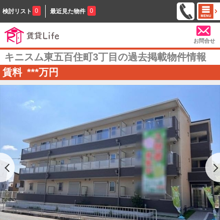
0
0
検討リスト
最近見た物件
お問合せ
キニスム東五百住町3丁目の過去掲載物件情報
賃料
***
万円