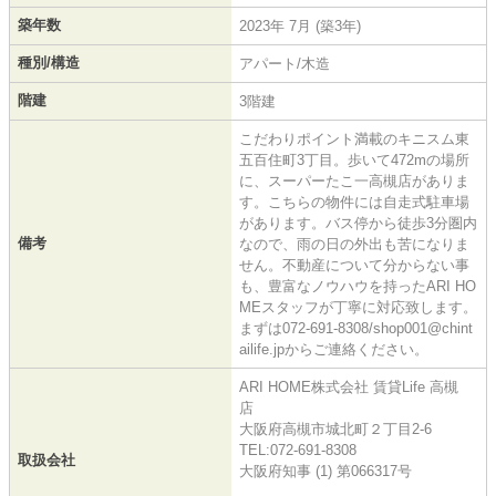
築年数
2023年 7月 (築3年)
種別/構造
アパート/木造
階建
3階建
こだわりポイント満載のキニスム東
五百住町3丁目。歩いて472mの場所
に、スーパーたこ一高槻店がありま
す。こちらの物件には自走式駐車場
があります。バス停から徒歩3分圏内
備考
なので、雨の日の外出も苦になりま
せん。不動産について分からない事
も、豊富なノウハウを持ったARI HO
MEスタッフが丁寧に対応致します。
まずは072-691-8308/shop001@chint
ailife.jpからご連絡ください。
ARI HOME株式会社 賃貸Life 高槻
店
大阪府高槻市城北町２丁目2-6
TEL:072-691-8308
取扱会社
大阪府知事 (1) 第066317号