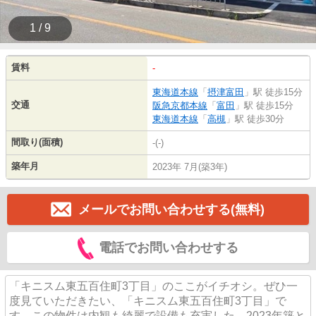
1 / 9
賃料
-
東海道本線
「
摂津富田
」駅 徒歩15分
交通
阪急京都本線
「
富田
」駅 徒歩15分
東海道本線
「
高槻
」駅 徒歩30分
間取り(面積)
-(-)
築年月
2023年 7月(築3年)
メールでお問い合わせする(無料)
電話でお問い合わせする
「キニスム東五百住町3丁目」のここがイチオシ。ぜひ一
度見ていただきたい、「キニスム東五百住町3丁目」で
す。この物件は内観も綺麗で設備も充実した、2023年築と