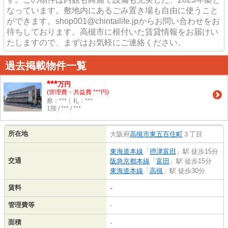
なっています。敷地内にあるごみ置き場も自由に使うこと
ができます。shop001@chintailife.jpからお問い合わせをお
待ちしております。高槻市に根付いた賃貸情報をお届けい
たしますので、まずはお気軽にご連絡ください。
過去掲載物件一覧
***
万円
(管理費・共益費 ***円)
敷：***｜礼：***
1階 / *** / ***
所在地
大阪府
高槻市
東五百住町
３丁目
東海道本線
「
摂津富田
」駅 徒歩15分
交通
阪急京都本線
「
富田
」駅 徒歩15分
東海道本線
「
高槻
」駅 徒歩30分
賃料
-
管理費等
-
面積
-