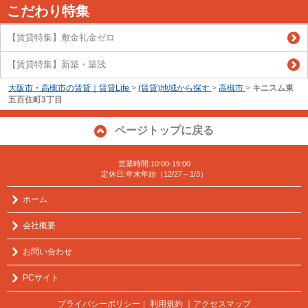
こだわり特集
【賃貸特集】敷金礼金ゼロ
【賃貸特集】新築・築浅
大阪市・高槻市の賃貸｜賃貸Life
>
(賃貸)地域から探す
>
高槻市
>
キニスム東
五百住町3丁目
ページトップに戻る
営業時間:10:00-19:00
定休日:年末年始（12/27～1/3）
ホーム
会社概要
お問い合わせ
PCサイト
プライバシーポリシー
利用規約
｜アクセスマップ
｜