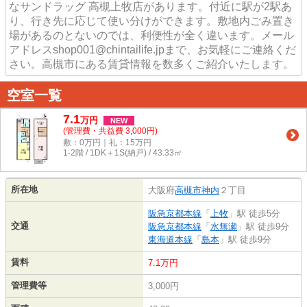
なサンドラッグ 高槻上牧店があります。付近に駅が2駅あ
り、行き先に応じて使い分けができます。敷地内ごみ置き
場があるのとないのでは、利便性が全く違います。メール
アドレスshop001@chintailife.jpまで、お気軽にご連絡くだ
さい。高槻市にある賃貸情報を数多くご紹介いたします。
空室一覧
7.1
万
円
NEW
(管理費・共益費 3,000円)
敷：0万円｜礼：15万円
1-2階 / 1DK＋1S(納戸) / 43.33㎡
所在地
大阪府
高槻市
神内
２丁目
阪急京都本線
「
上牧
」駅 徒歩5分
交通
阪急京都本線
「
水無瀬
」駅 徒歩9分
東海道本線
「
島本
」駅 徒歩9分
賃料
7.1万円
管理費等
3,000円