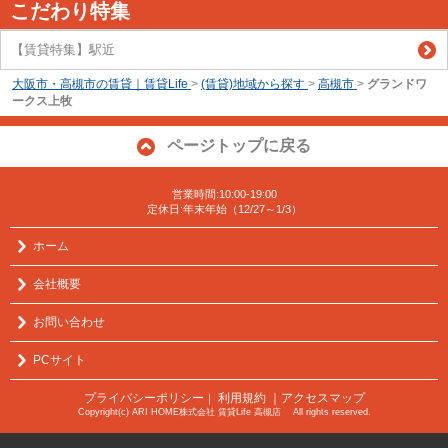
こだわり特集
【賃貸特集】駅近
大阪市・高槻市の賃貸｜賃貸Life
>
(賃貸)地域から探す
>
高槻市
>
グランドワ
ークス上牧
ページトップに戻る
営業時間:10:00-19:00
定休日:年末年始（12/27～1/3）
ホーム
会社概要
お問い合わせ
PCサイト
プライバシーポリシー
利用規約
｜アクセスマップ
｜
Copyright(c) ARI HOME株式会社 賃貸Life 高槻店 All rights reserved.