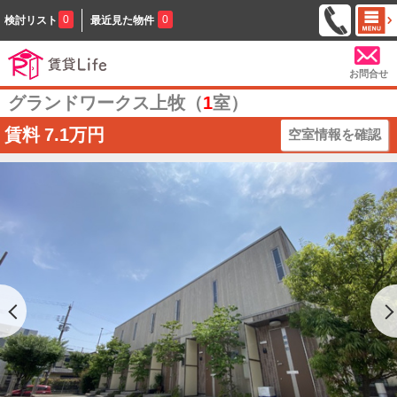
0
0
検討リスト
最近見た物件
お問合せ
グランドワークス上牧（
1
室）
賃料
7.1万円
空室情報を確認