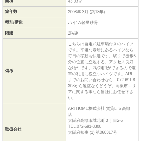
面積
43.33㎡
築年数
2008年 3月 (築18年)
種別/構造
ハイツ/軽量鉄骨
階建
2階建
こちらは自走式駐車場付きのハイツ
です。平坦な場所にあるハイツなら
毎日の移動も快適です。駅まで徒歩5
分の位置に立地する、アクセス良好
な物件です。2駅利用ができるので電
備考
車の利用に役立つハイツです。ARI
までのお問い合わせなら、072-691-8
308から遠慮なくどうぞ。高槻市エリ
アに関する事なら当社にお任せ下さ
い。
ARI HOME株式会社 賃貸Life 高槻
店
大阪府高槻市城北町２丁目2-6
TEL:072-691-8308
取扱会社
大阪府知事 (1) 第066317号