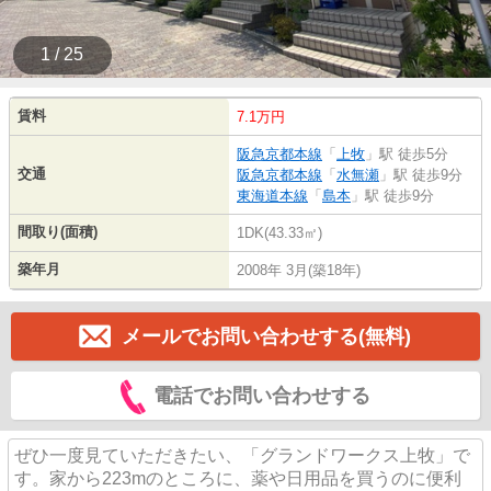
1 / 25
賃料
7.1万円
阪急京都本線
「
上牧
」駅 徒歩5分
交通
阪急京都本線
「
水無瀬
」駅 徒歩9分
東海道本線
「
島本
」駅 徒歩9分
間取り(面積)
1DK(43.33㎡)
築年月
2008年 3月(築18年)
メールでお問い合わせする(無料)
電話でお問い合わせする
ぜひ一度見ていただきたい、「グランドワークス上牧」で
す。家から223mのところに、薬や日用品を買うのに便利