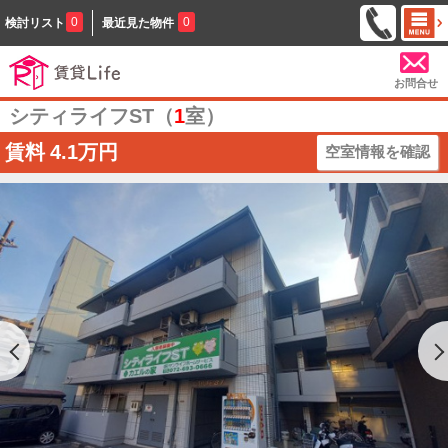
0
0
検討リスト
最近見た物件
お問合せ
シティライフST（
1
室）
賃料
4.1万円
空室情報を確認