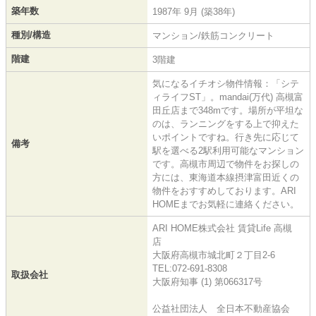
築年数
1987年 9月 (築38年)
種別/構造
マンション/鉄筋コンクリート
階建
3階建
気になるイチオシ物件情報：「シテ
ィライフST」。mandai(万代) 高槻富
田丘店まで348mです。場所が平坦な
のは、ランニングをする上で抑えた
いポイントですね。行き先に応じて
備考
駅を選べる2駅利用可能なマンション
です。高槻市周辺で物件をお探しの
方には、東海道本線摂津富田近くの
物件をおすすめしております。ARI
HOMEまでお気軽に連絡ください。
ARI HOME株式会社 賃貸Life 高槻
店
大阪府高槻市城北町２丁目2-6
TEL:072-691-8308
取扱会社
大阪府知事 (1) 第066317号
公益社団法人 全日本不動産協会