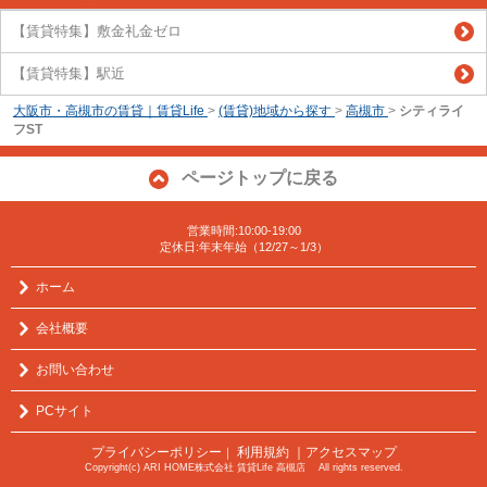
【賃貸特集】敷金礼金ゼロ
【賃貸特集】駅近
大阪市・高槻市の賃貸｜賃貸Life
>
(賃貸)地域から探す
>
高槻市
>
シティライ
フST
ページトップに戻る
営業時間:10:00-19:00
定休日:年末年始（12/27～1/3）
ホーム
会社概要
お問い合わせ
PCサイト
プライバシーポリシー
利用規約
｜アクセスマップ
｜
Copyright(c) ARI HOME株式会社 賃貸Life 高槻店 All rights reserved.