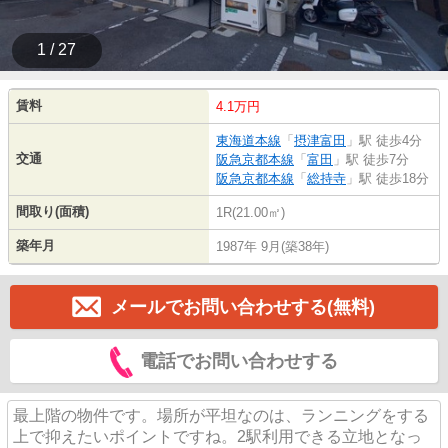
1 / 27
賃料
4.1万円
東海道本線
「
摂津富田
」駅 徒歩4分
交通
阪急京都本線
「
富田
」駅 徒歩7分
阪急京都本線
「
総持寺
」駅 徒歩18分
間取り(面積)
1R(21.00㎡)
築年月
1987年 9月(築38年)
メールでお問い合わせする(無料)
電話でお問い合わせする
最上階の物件です。場所が平坦なのは、ランニングをする
上で抑えたいポイントですね。2駅利用できる立地となっ