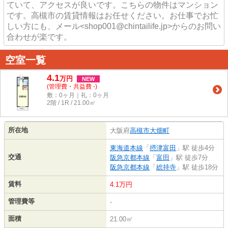
ていて、アクセスが良いです。こちらの物件はマンション
です。高槻市の賃貸情報はお任せください。お仕事でお忙
しい方にも、メール<shop001@chintailife.jp>からのお問い
合わせが楽です。
空室一覧
4.1
万
円
NEW
(管理費・共益費 -)
敷：0ヶ月｜礼：0ヶ月
2階 / 1R / 21.00㎡
所在地
大阪府
高槻市
大畑町
東海道本線
「
摂津富田
」駅 徒歩4分
交通
阪急京都本線
「
富田
」駅 徒歩7分
阪急京都本線
「
総持寺
」駅 徒歩18分
賃料
4.1万円
管理費等
-
面積
21.00㎡