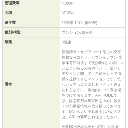
管理費等
4,000円
面積
67.65㎡
築年数
1993年 12月 (築32年)
種別/構造
マンション/鉄骨造
階建
3階建
新着情報：セピアコート芝生の空室
情報ならコチラ。セブンイレブン 高
槻体育館前店まで徒歩6分と近場にコ
ンビニがあるのもポイント。造りと
デザインに関して、自信をもって情
報を提供できるマンションです。忙
備考
しい日でもゴミ出しをサクッと終え
られるように、敷地内にゴミ置き場
をつけております。ARI HOMEで
は、阪急京都本線富田を中心に数多
くの不動産情報を取り扱っておりま
す。駅から近い不動産をお求めの方
は、ARI HOMEにお任せください。
ARI HOME株式会社 賃貸Life 高槻