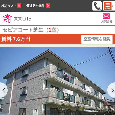
0
0
検討リスト
最近見た物件
お問合せ
セピアコート芝生（
1
室）
賃料
7.6万円
空室情報を確認