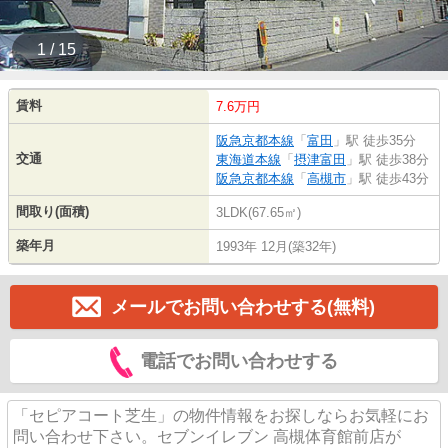
1 / 15
賃料
7.6万円
阪急京都本線
「
富田
」駅 徒歩35分
交通
東海道本線
「
摂津富田
」駅 徒歩38分
阪急京都本線
「
高槻市
」駅 徒歩43分
間取り(面積)
3LDK(67.65㎡)
築年月
1993年 12月(築32年)
メールでお問い合わせする(無料)
電話でお問い合わせする
「セピアコート芝生」の物件情報をお探しならお気軽にお
問い合わせ下さい。セブンイレブン 高槻体育館前店が