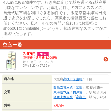
431mにある物件です。行き先に応じて駅を選べる2駅利用
可能なマンションです。お車をお持ちの方にオススメの、
自走式駐車場を利用できる物件です。阪急京都本線富田周
辺で賃貸をお探しでしたら、高槻市の情報豊富な当社にお
任せください。Eメールでのお問い合わせはお気軽に
shop001@chintailife.jpへどうぞ。知識豊富なスタッフがご
連絡いたします。
空室一覧
7.6
万
円
NEW
(管理費・共益費 4,000円)
敷：0万円｜礼：2ヶ月
2階 / 3LDK / 67.65㎡
所在地
大阪府
高槻市
芝生町
１丁目
阪急京都本線
「
富田
」駅 徒歩35分
交通
東海道本線
「
摂津富田
」駅 徒歩38分
阪急京都本線
「
高槻市
」駅 徒歩43分
賃料
7.6万円