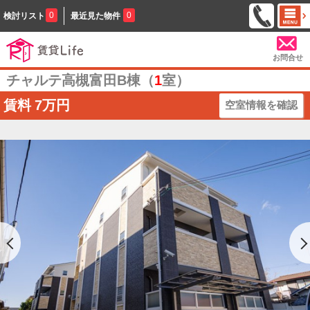
0
0
検討リスト
最近見た物件
お問合せ
チャルテ高槻富田B棟（
1
室）
賃料
7万円
空室情報を確認