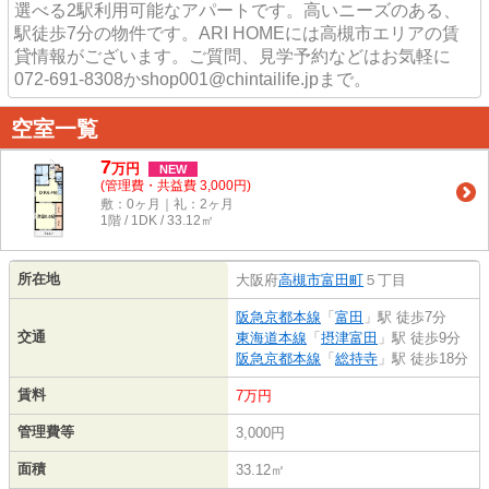
選べる2駅利用可能なアパートです。高いニーズのある、
駅徒歩7分の物件です。ARI HOMEには高槻市エリアの賃
貸情報がございます。ご質問、見学予約などはお気軽に
072-691-8308かshop001@chintailife.jpまで。
空室一覧
7
万
円
NEW
(管理費・共益費 3,000円)
敷：0ヶ月｜礼：2ヶ月
1階 / 1DK / 33.12㎡
所在地
大阪府
高槻市
富田町
５丁目
阪急京都本線
「
富田
」駅 徒歩7分
交通
東海道本線
「
摂津富田
」駅 徒歩9分
阪急京都本線
「
総持寺
」駅 徒歩18分
賃料
7万円
管理費等
3,000円
面積
33.12㎡