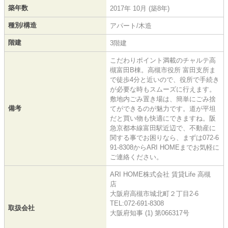
築年数
2017年 10月 (築8年)
種別/構造
アパート/木造
階建
3階建
こだわりポイント満載のチャルテ高
槻富田B棟。高槻市役所 富田支所ま
で徒歩4分と近いので、役所で手続き
が必要な時もスムーズに行えます。
敷地内ごみ置き場は、簡単にごみ捨
備考
てができるのが魅力です。道が平坦
だと買い物も快適にできますね。阪
急京都本線富田駅近辺で、不動産に
関する事でお困りなら、まずは072-6
91-8308からARI HOMEまでお気軽に
ご連絡ください。
ARI HOME株式会社 賃貸Life 高槻
店
大阪府高槻市城北町２丁目2-6
TEL:072-691-8308
取扱会社
大阪府知事 (1) 第066317号