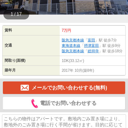
1 / 17
賃料
7万円
阪急京都本線
「
富田
」駅 徒歩7分
交通
東海道本線
「
摂津富田
」駅 徒歩9分
阪急京都本線
「
総持寺
」駅 徒歩18分
間取り(面積)
1DK(33.12㎡)
築年月
2017年 10月(築8年)
メールでお問い合わせする(無料)
電話でお問い合わせする
こちらの物件はアパートです。敷地内ごみ置き場により、
敷地外のごみ置き場に行く手間が省けます。目的に応じて