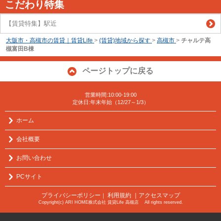
こだわり特集
【賃貸特集】駅近
大阪市・高槻市の賃貸｜賃貸Life
>
(賃貸)地域から探す
>
高槻市
>
チャルテ高
槻富田B棟
ページトップに戻る
営業時間:10:00-19:00
定休日:年末年始（12/27～1/3）
ホーム
会社概要
お問い合わせ
PCサイト
プライバシーポリシー
利用規約
｜アクセスマップ
｜
Copyright(c) ARI HOME株式会社 賃貸Life 高槻店 All rights reserved.