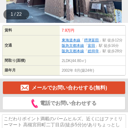
1 / 22
賃料
7.9万円
東海道本線
「
摂津富田
」駅 徒歩12分
交通
阪急京都本線
「
富田
」駅 徒歩16分
阪急京都本線
「
総持寺
」駅 徒歩28分
間取り(面積)
2LDK(44.80㎡)
築年月
2002年 8月(築24年)
メールでお問い合わせする(無料)
電話でお問い合わせする
こだわりポイント満載のパームヒルズ。近くにはファミリ
ーマート 高槻宮田町二丁目店(徒歩5分)がありちょっとし