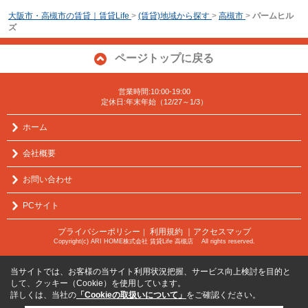
大阪市・高槻市の賃貸｜賃貸Life
>
(賃貸)地域から探す
>
高槻市
>
パームヒル
ズ
ページトップに戻る
営業時間:10:00-19:00
定休日:年末年始（12/27～1/3）
ホーム
会社概要
お問い合わせ
PCサイト
プライバシーポリシー
利用規約
｜アクセスマップ
｜
Copyright(c) ARI HOME株式会社 賃貸Life 高槻店 All rights reserved.
当サイトでは、お客様の当サイト利用状況把握、サービス向上検討を目的と
して、クッキー（Cookie）を使用しています。
詳しくは、当社の
「Cookieの取扱いについて」
をご確認ください。