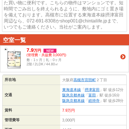
た買い物に便利です。こちらの物件はマンションです。短
時間でごみ出しを終えられるように、敷地内にゴミ置き場
を備えております。高槻市に位置する東海道本線摂津富田
周辺なら、072-691-8308かshop001@chintailife.jpまで、
いつでもご連絡ください。当社がご案内します。
空室一覧
7.9
万
円
NEW
(管理費・共益費 3,000円)
敷：1ヶ月｜礼：0ヶ月
2階 / 2LDK / 44.80㎡
所在地
大阪府
高槻市
宮田町
２丁目
東海道本線
「
摂津富田
」駅 徒歩12分
交通
阪急京都本線
「
富田
」駅 徒歩16分
阪急京都本線
「
総持寺
」駅 徒歩28分
賃料
7.9万円
管理費等
3,000円