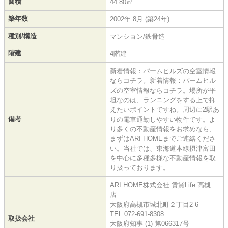
面積
44.80㎡
築年数
2002年 8月 (築24年)
種別/構造
マンション/鉄骨造
階建
4階建
新着情報：パームヒルズの空室情報
ならコチラ。新着情報：パームヒル
ズの空室情報ならコチラ。場所が平
坦なのは、ランニングをする上で抑
えたいポイントですね。周辺に2駅あ
備考
りの電車通勤しやすい物件です。よ
り多くの不動産情報をお求めなら、
まずはARI HOMEまでご連絡くださ
い。当社では、東海道本線摂津富田
を中心に多種多様な不動産情報を取
り扱っております。
ARI HOME株式会社 賃貸Life 高槻
店
大阪府高槻市城北町２丁目2-6
TEL:072-691-8308
取扱会社
大阪府知事 (1) 第066317号