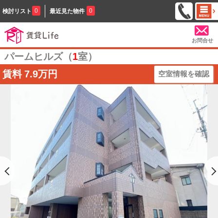
0
0
検討リスト
最近見た物件
お問合せ
パームヒルズ（
1
室）
賃料
7.9万円
空室情報を確認