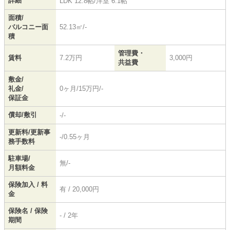
詳細
LDK 12.8帖
/
洋室 6.1帖
面積/
バルコニー面
52.13㎡/-
積
管理費・
賃料
7.2万円
3,000円
共益費
敷金/
礼金/
0ヶ月/15万円/-
保証金
償却/敷引
-/-
更新料/更新事
-/0.55ヶ月
務手数料
駐車場/
無/-
月額料金
保険加入 / 料
有 / 20,000円
金
保険名 / 保険
- / 2年
期間