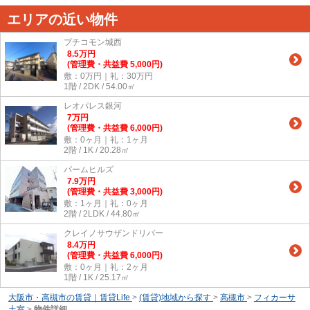
エリアの近い物件
プチコモン城西
8.5
万
円
(管理費・共益費 5,000円)
敷：0万円｜礼：30万円
1階 / 2DK / 54.00㎡
レオパレス銀河
7
万
円
(管理費・共益費 6,000円)
敷：0ヶ月｜礼：1ヶ月
2階 / 1K / 20.28㎡
パームヒルズ
7.9
万
円
(管理費・共益費 3,000円)
敷：1ヶ月｜礼：0ヶ月
2階 / 2LDK / 44.80㎡
クレイノサウザンドリバー
8.4
万
円
(管理費・共益費 6,000円)
敷：0ヶ月｜礼：2ヶ月
1階 / 1K / 25.17㎡
大阪市・高槻市の賃貸｜賃貸Life
>
(賃貸)地域から探す
>
高槻市
>
フィカーサ
土室
>
物件詳細