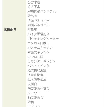
公営水道
公共下水
24時間換気システム
電気有
２面バルコニー
両面バルコニー
設備条件
駐輪場
バイク置場あり
IHクッキングヒーター
コンロ２口以上
システムキッチン
対面式キッチン
コンロ３口
カウンターキッチン
バス・トイレ別
追焚機能浴室
浴室乾燥機
温水洗浄便座
洗面台
洗髪洗面化粧台
シャワー
独立洗面台
浴槽
エアコン