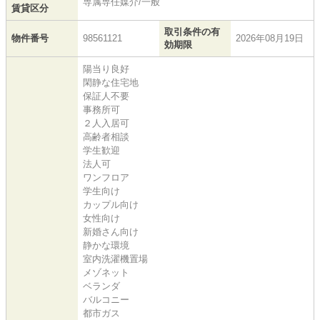
専属専任媒介/一般
賃貸区分
取引条件の有
物件番号
98561121
2026年08月19日
効期限
陽当り良好
閑静な住宅地
保証人不要
事務所可
２人入居可
高齢者相談
学生歓迎
法人可
ワンフロア
学生向け
カップル向け
女性向け
新婚さん向け
静かな環境
室内洗濯機置場
メゾネット
ベランダ
バルコニー
都市ガス