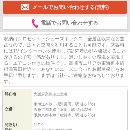
メールでお問い合わせする(無料)
電話でお問い合わせする
収納はクロゼット・シューズボックス・全居室収納など豊
富なので、広々と空間を利用することも可能です。来客時
にはTVインターホンを使用して訪問者の顔を確認すること
がきるので安心感があります。過ごしやすい環境を実現す
る、エアコン付きの物件です。高槻市エリアや東海道本線
摂津富田付近で、あなたのニーズに合ったお部屋探しをお
手伝い致します。まずは当社へご連絡をお待ちしておりま
す。
所在地
大阪府
高槻市
土室町
東海道本線
「
摂津富田
」駅 徒歩18分
交通
阪急京都本線
「
富田
」駅 徒歩22分
阪急京都本線
「
総持寺
」駅 徒歩26分
間取り/
1LDK