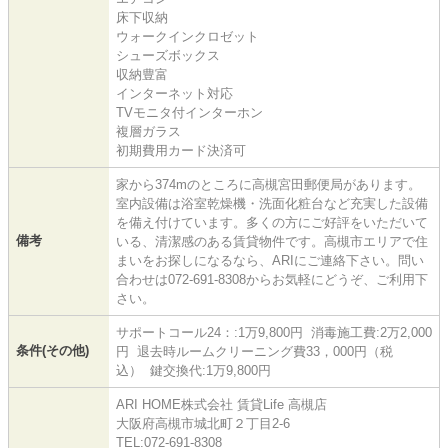
床下収納
ウォークインクロゼット
シューズボックス
収納豊富
インターネット対応
TVモニタ付インターホン
複層ガラス
初期費用カード決済可
家から374mのところに高槻宮田郵便局があります。
室内設備は浴室乾燥機・洗面化粧台など充実した設備
を備え付けています。多くの方にご好評をいただいて
備考
いる、清潔感のある賃貸物件です。高槻市エリアで住
まいをお探しになるなら、ARIにご連絡下さい。問い
合わせは072-691-8308からお気軽にどうぞ、ご利用下
さい。
サポートコール24：:1万9,800円 消毒施工費:2万2,000
条件(その他)
円 退去時ルームクリーニング費33，000円（税
込） 鍵交換代:1万9,800円
ARI HOME株式会社 賃貸Life 高槻店
大阪府高槻市城北町２丁目2-6
TEL:072-691-8308