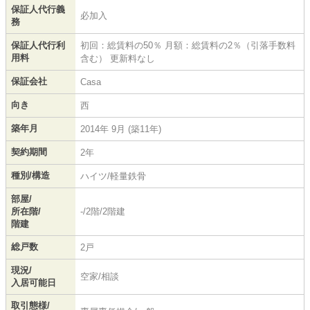
保証人代行義
必加入
務
保証人代行利
初回：総賃料の50％ 月額：総賃料の2％（引落手数料
用料
含む） 更新料なし
保証会社
Casa
向き
西
築年月
2014年 9月 (築11年)
契約期間
2年
種別/構造
ハイツ/軽量鉄骨
部屋/
所在階/
-/2階/2階建
階建
総戸数
2戸
現況/
空家/相談
入居可能日
取引態様/