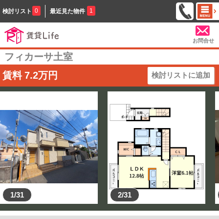
0
1
検討リスト
最近見た物件
お問合せ
フィカーサ土室
賃料
7.2
万円
検討リストに追加
1/31
2/31