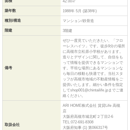
面積
42.00㎡
築年数
1988年 5月 (築38年)
種別/構造
マンション/鉄骨造
階建
3階建
ぜひ一度見ていただきたい、「フロ
ーレスハイツ」です。徒歩9分の場所
に高槻市立松原小学校があります。
造りとデザインに関して、自信をも
って情報を提供できるマンションで
備考
す。平坦な場所にあるマンションな
ら毎日の移動も快適です。当社スタ
ッフが高槻市地域の不動産情報をご
提供いたします。細かい条件を指定
してshop001@chintailife.jpまでご連
絡ください。
ARI HOME株式会社 賃貸Life 高槻
店
大阪府高槻市城北町２丁目2-6
TEL:072-691-8308
取扱会社
大阪府知事 (1) 第066317号