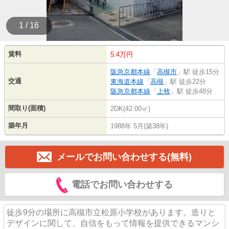
1 / 16
賃料
5.4万円
阪急京都本線
「
高槻市
」駅 徒歩15分
交通
東海道本線
「
高槻
」駅 徒歩22分
阪急京都本線
「
上牧
」駅 徒歩48分
間取り(面積)
2DK(42.00㎡)
築年月
1988年 5月(築38年)
メールでお問い合わせする(無料)
電話でお問い合わせする
徒歩9分の場所に高槻市立松原小学校があります。造りと
デザインに関して、自信をもって情報を提供できるマンシ