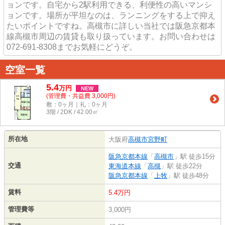
ョンです。自宅から2駅利用できる、利便性の高いマンシ
ョンです。場所が平坦なのは、ランニングをする上で抑え
たいポイントですね。高槻市に詳しい当社では阪急京都本
線高槻市周辺の賃貸も取り扱っています。お問い合わせは
072-691-8308までお気軽にどうぞ。
空室一覧
5.4
万
円
NEW
(管理費・共益費 3,000円)
敷：0ヶ月｜礼：0ヶ月
3階 / 2DK / 42.00㎡
所在地
大阪府
高槻市
宮野町
阪急京都本線
「
高槻市
」駅 徒歩15分
交通
東海道本線
「
高槻
」駅 徒歩22分
阪急京都本線
「
上牧
」駅 徒歩48分
賃料
5.4万円
管理費等
3,000円