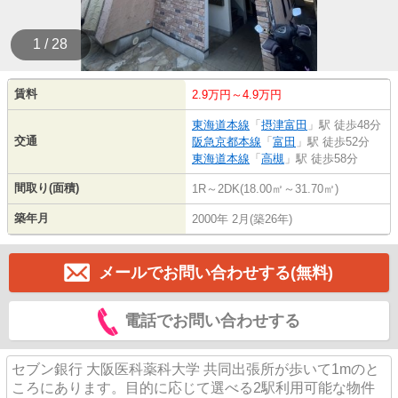
1 / 28
賃料
2.9万円～4.9万円
東海道本線
「
摂津富田
」駅 徒歩48分
交通
阪急京都本線
「
富田
」駅 徒歩52分
東海道本線
「
高槻
」駅 徒歩58分
間取り(面積)
1R～2DK(18.00㎡～31.70㎡)
築年月
2000年 2月(築26年)
メールでお問い合わせする(無料)
電話でお問い合わせする
セブン銀行 大阪医科薬科大学 共同出張所が歩いて1mのと
ころにあります。目的に応じて選べる2駅利用可能な物件