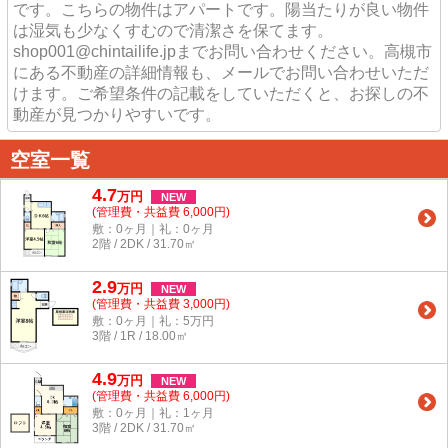
です。こちらの物件はアパートです。陽当たりが良い物件
は湿気も少なくすむので清潔さを保てます。
shop001@chintailife.jpまでお問い合わせください。高槻市
にある不動産の詳細情報も、メールでお問い合わせいただ
けます。ご希望条件の記載をしていただくと、お探しの不
動産が見つかりやすいです。
空室一覧
4.7
万
円
NEW
(管理費・共益費 6,000円)
敷：0ヶ月｜礼：0ヶ月
2階 / 2DK / 31.70㎡
2.9
万
円
NEW
(管理費・共益費 3,000円)
敷：0ヶ月｜礼：5万円
3階 / 1R / 18.00㎡
4.9
万
円
NEW
(管理費・共益費 6,000円)
敷：0ヶ月｜礼：1ヶ月
3階 / 2DK / 31.70㎡