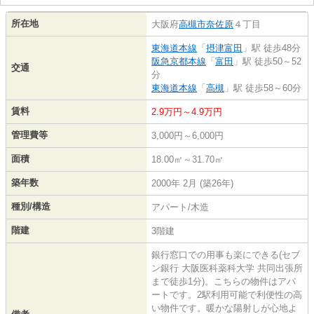
所在地
大阪府
高槻市
奈佐原
４丁目
東海道本線
「
摂津富田
」駅 徒歩48分
阪急京都本線
「
富田
」駅 徒歩50～52
交通
分
東海道本線
「
高槻
」駅 徒歩58～60分
賃料
2.9万円～4.9万円
管理費等
3,000円～6,000円
面積
18.00㎡～31.70㎡
築年数
2000年 2月 (築26年)
種別/構造
アパート/木造
階建
3階建
銀行窓口での用事も楽にできる(セブ
ン銀行 大阪医科薬科大学 共同出張所
まで徒歩1分)。こちらの物件はアパ
ートです。2駅利用可能で利便性の高
い物件です。暖かな陽射しが心地よ