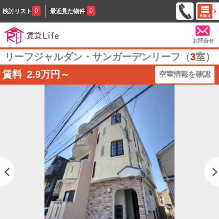
0
0
検討リスト
最近見た物件
お問合せ
リーフジャルダン・サンガーデンリーフ（
3
室）
賃料
2.9
万円～
空室情報を確認