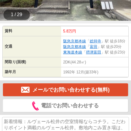
1 / 29
賃料
5.8万円
阪急京都本線
「
総持寺
」駅 徒歩18分
交通
阪急京都本線
「
富田
」駅 徒歩20分
東海道本線
「
摂津富田
」駅 徒歩23分
間取り(面積)
2DK(44.28㎡)
築年月
1992年 12月(築33年)
メールでお問い合わせする(無料)
電話でお問い合わせする
新着情報：ルヴェール松井の空室情報ならコチラ。こだわ
りポイント満載のルヴェール松井。敷地内ごみ置き場は、