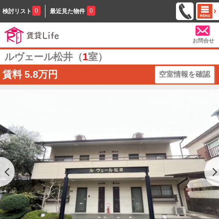
0
0
検討リスト
最近見た物件
お問合せ
ルヴェール松井（
1
室）
賃料
5.8万円
空室情報を確認