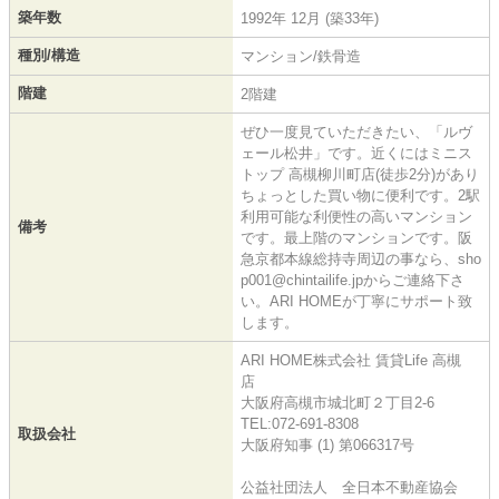
築年数
1992年 12月 (築33年)
種別/構造
マンション/鉄骨造
階建
2階建
ぜひ一度見ていただきたい、「ルヴ
ェール松井」です。近くにはミニス
トップ 高槻柳川町店(徒歩2分)があり
ちょっとした買い物に便利です。2駅
利用可能な利便性の高いマンション
備考
です。最上階のマンションです。阪
急京都本線総持寺周辺の事なら、sho
p001@chintailife.jpからご連絡下さ
い。ARI HOMEが丁寧にサポート致
します。
ARI HOME株式会社 賃貸Life 高槻
店
大阪府高槻市城北町２丁目2-6
TEL:072-691-8308
取扱会社
大阪府知事 (1) 第066317号
公益社団法人 全日本不動産協会