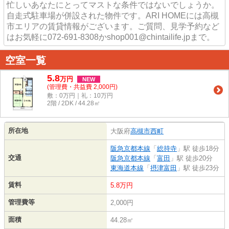
忙しいあなたにとってマストな条件ではないでしょうか。
自走式駐車場が併設された物件です。ARI HOMEには高槻
市エリアの賃貸情報がございます。ご質問、見学予約など
はお気軽に072-691-8308かshop001@chintailife.jpまで。
空室一覧
5.8
万
円
NEW
(管理費・共益費 2,000円)
敷：0万円｜礼：10万円
2階 / 2DK / 44.28㎡
所在地
大阪府
高槻市
西町
阪急京都本線
「
総持寺
」駅 徒歩18分
交通
阪急京都本線
「
富田
」駅 徒歩20分
東海道本線
「
摂津富田
」駅 徒歩23分
賃料
5.8万円
管理費等
2,000円
面積
44.28㎡