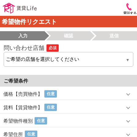
電話する
希望物件リクエスト
入力
確認
送信
問い合わせ店舗
必須
ご希望条件
価格【売買物件】
任意
賃料【賃貸物件】
任意
希望物件種別
任意
希望住所
任意