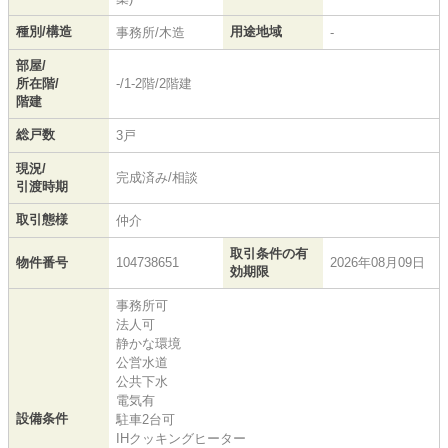
種別/構造
用途地域
事務所/木造
-
部屋/
所在階/
-/1-2階/2階建
階建
総戸数
3戸
現況/
完成済み/相談
引渡時期
取引態様
仲介
取引条件の有
物件番号
104738651
2026年08月09日
効期限
事務所可
法人可
静かな環境
公営水道
公共下水
電気有
設備条件
駐車2台可
IHクッキングヒーター