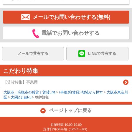
メールでお問い合わせする(無料)
電話でお問い合わせする
メールで共有する
LINEで共有する
こだわり特集
【賃貸特集】事業用
大阪市・高槻市の賃貸｜賃貸Life
>
(事務所(賃貸))地域から探す
>
大阪市東淀川
区
>
大隅2丁目PJ
>
物件詳細
ページトップに戻る
営業時間:10:00-19:00
定休日:年末年始（12/27～1/3）