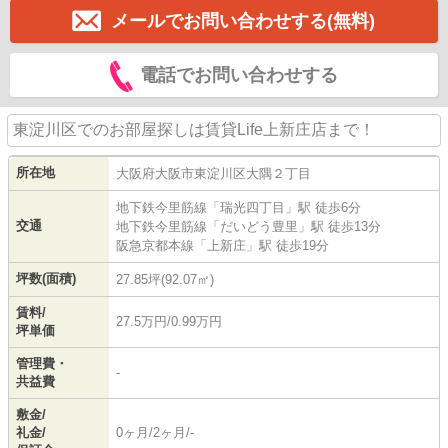
メールでお問い合わせする(無料)
電話でお問い合わせする
東淀川区でのお部屋探しは賃貸Life上新庄店まで！
所在地
大阪府
大阪市東淀川区
大隅
２丁目
地下鉄今里筋線
「
瑞光四丁目
」駅 徒歩6分
交通
地下鉄今里筋線
「
だいどう豊里
」駅 徒歩13分
阪急京都本線
「
上新庄
」駅 徒歩19分
坪数(面積)
27.85坪(92.07㎡)
賃料/
27.5万円/0.99万円
坪単価
管理費・
-
共益費
敷金/
礼金/
0ヶ月/2ヶ月/-