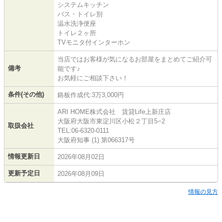
システムキッチン
バス・トイレ別
温水洗浄便座
トイレ２ヶ所
TVモニタ付インターホン
当店ではお客様が気になるお部屋をまとめてご紹介可
備考
能です♪
お気軽にご相談下さい！
条件(その他)
鉻板作成代:3万3,000円
ARI HOME株式会社 賃貸Life上新庄店
大阪府大阪市東淀川区小松２丁目5−2
取扱会社
TEL:06-6320-0111
大阪府知事 (1) 第066317号
情報更新日
2026年08月02日
更新予定日
2026年08月09日
情報の見方