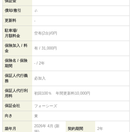
保証金
償却/敷引
-/-
更新料
-
駐車場/
空有(2台)/0円
月額料金
保険加入 / 料
有 / 31,000円
金
保険名 / 保険
- / 2年
期間
保証人代行義
必加入
務
保証人代行利
初回100％ 年間更新料10,000円
用料
保証会社
フォーシーズ
向き
東
2026年 4月 (新
築年月
契約期間
2年
築)