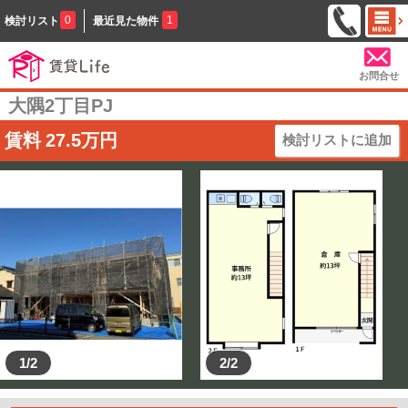
0
1
検討リスト
最近見た物件
お問合せ
大隅2丁目PJ
賃料
27.5
万円
検討リストに追加
1/2
2/2