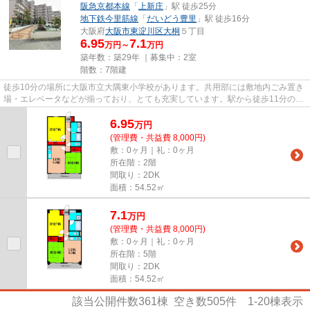
阪急京都本線
「
上新庄
」駅 徒歩25分
地下鉄今里筋線
「
だいどう豊里
」駅 徒歩16分
大阪府
大阪市東淀川区
大桐
５丁目
6.95
7.1
万円～
万円
築年数：築29年 ｜募集中：
2室
階数：7階建
徒歩10分の場所に大阪市立大隅東小学校があります。共用部には敷地内ごみ置き
場・エレベータなどが揃っており、とても充実しています。駅から徒歩11分のと
ころにあるマンションはいか...
6.95
万
円
(管理費・共益費 8,000円)
敷：0ヶ月｜礼：0ヶ月
所在階：2階
間取り：2DK
面積：54.52㎡
7.1
万
円
(管理費・共益費 8,000円)
敷：0ヶ月｜礼：0ヶ月
所在階：5階
間取り：2DK
面積：54.52㎡
該当公開件数
361
棟 空き数
505
件
1-20
棟表示