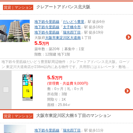
クレアートアドバンス北大阪
賃貸｜マンション
地下鉄今里筋線
「
だいどう豊里
」駅 徒歩6分
地下鉄今里筋線
「
太子橋今市
」駅 徒歩16分
地下鉄今里筋線
「
瑞光四丁目
」駅 徒歩19分
大阪府
大阪市東淀川区
大道南
１丁目
5.5
万円
築年数：築20年 ｜募集中：
1室
階数：12階建 地下1階
地下鉄今里筋線だいどう豊里駅周辺物件：クレアートアドバンス北大阪。ローソ
ン 東淀川大道南店が238m以内にある物件です。共用部にはエレベータ・敷地内
ごみ置き場などが揃っておりま...
5.5
万
円
(管理費・共益費 9,000円)
敷：0ヶ月｜礼：0ヶ月
所在階：3階
間取り：1K
面積：25.84㎡
大阪市東淀川区大桐５丁目のマンション
賃貸｜マンション
地下鉄今里筋線
「
瑞光四丁目
」駅 徒歩11分