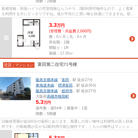
階数：2階建
新着情報：和泉ハイツの空室情報ならコチラ。2駅利用可物件なので、よく電車
を利用する方にピッタリですね。道が平坦だと買い物も快適にできますね。駐車
場まで100mのマンションです。...
3.3
万
円
(管理費・共益費 2,000円)
敷：0ヶ月｜礼：0ヶ月
所在階：1階
間取り：1R
面積：17.20㎡
富田第二住宅71号棟
賃貸｜マンション
阪急京都本線
「
富田
」駅 徒歩27分
東海道本線
「
摂津富田
」駅 徒歩30分
阪急京都本線
「
総持寺
」駅 徒歩27分
大阪府
高槻市
牧田町
5.3
万円
築年数：築54年 ｜募集中：
1室
階数：5階建
日輪保育園が徒歩6分の場所にあります。風通しの良い物件は利便性が高く好条
件です。行動範囲が広がる2駅利用可能な物件です。こちらの物件はマンション
です。阪急京都本線富田をよく...
5.3