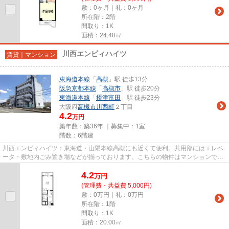
敷：0ヶ月｜礼：0ヶ月
所在階：2階
間取り：1K
面積：24.48㎡
川西エンビィハイツ
賃貸｜マンション
東海道本線
「
高槻
」駅 徒歩13分
阪急京都本線
「
高槻市
」駅 徒歩20分
東海道本線
「
摂津富田
」駅 徒歩23分
大阪府
高槻市
川西町
２丁目
4.2
万円
築年数：築36年 ｜募集中：
1室
階数：6階建
川西エンビィハイツ：東海道・山陽本線高槻にも近くて便利。共用部にはエレベ
ータ・敷地内ごみ置き場などが揃っております。こちらの物件はマンションで
す。こちらの物件から、100mで...
4.2
万
円
(管理費・共益費 5,000円)
敷：0万円｜礼：0万円
所在階：1階
間取り：1K
面積：20.00㎡