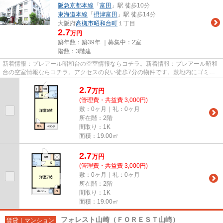
阪急京都本線
「
富田
」駅 徒歩10分
東海道本線
「
摂津富田
」駅 徒歩14分
大阪府
高槻市
昭和台町
１丁目
2.7
万円
築年数：築39年 ｜募集中：
2室
階数：3階建
新着情報：プレアール昭和台の空室情報ならコチラ。新着情報：プレアール昭和
台の空室情報ならコチラ。アクセスの良い徒歩7分の物件です。敷地内にゴミ置
き場を備えているので敷地外に...
2.7
万
円
(管理費・共益費 3,000円)
敷：0ヶ月｜礼：0ヶ月
所在階：2階
間取り：1K
面積：19.00㎡
2.7
万
円
(管理費・共益費 3,000円)
敷：0ヶ月｜礼：0ヶ月
所在階：2階
間取り：1K
面積：19.00㎡
フォレスト山崎（ＦＯＲＥＳＴ山崎）
賃貸｜マンション