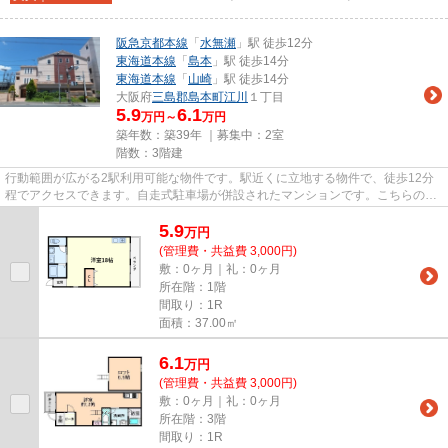
阪急京都本線
「
水無瀬
」駅 徒歩12分
東海道本線
「
島本
」駅 徒歩14分
東海道本線
「
山崎
」駅 徒歩14分
大阪府
三島郡島本町
江川
１丁目
5.9
6.1
万円～
万円
築年数：築39年 ｜募集中：
2室
階数：3階建
行動範囲が広がる2駅利用可能な物件です。駅近くに立地する物件で、徒歩12分
程でアクセスできます。自走式駐車場が併設されたマンションです。こちらの物
件はマンションです。できるだ...
5.9
万
円
(管理費・共益費 3,000円)
敷：0ヶ月｜礼：0ヶ月
所在階：1階
間取り：1R
面積：37.00㎡
6.1
万
円
(管理費・共益費 3,000円)
敷：0ヶ月｜礼：0ヶ月
所在階：3階
間取り：1R