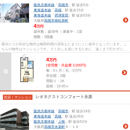
阪急京都本線
「
高槻市
」駅 徒歩5分
東海道本線
「
高槻
」駅 徒歩15分
東海道本線
「
摂津富田
」駅 徒歩53分
大阪府
高槻市
南松原町
4
万円
築年数：築36年 ｜募集中：
1室
階数：3階建
陽当たりが良好な物件は梅雨時期の湿気もたまりにくい条件となっています。こ
ちらの物件はマンションです。ゴミ出しを楽にするために、遠くまで行かずに済
むゴミ置き場を共用部に付け...
4
万
円
(管理費・共益費 3,000円)
敷：0ヶ月｜礼：0万円
所在階：2階
間取り：1K
面積：18.00㎡
レオネクストコンフォート永楽
賃貸｜マンション
阪急京都本線
「
高槻市
」駅 徒歩19分
東海道本線
「
高槻
」駅 徒歩26分
阪急京都本線
「
上牧
」駅 徒歩52分
大阪府
高槻市
永楽町
８－１６