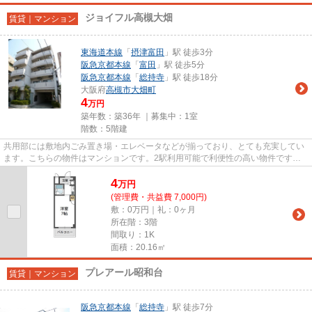
ジョイフル高槻大畑
賃貸｜マンション
東海道本線
「
摂津富田
」駅 徒歩3分
阪急京都本線
「
富田
」駅 徒歩5分
阪急京都本線
「
総持寺
」駅 徒歩18分
大阪府
高槻市
大畑町
4
万円
築年数：築36年 ｜募集中：
1室
階数：5階建
共用部には敷地内ごみ置き場・エレベータなどが揃っており、とても充実してい
ます。こちらの物件はマンションです。2駅利用可能で利便性の高い物件です。
こちらの物件には自走式駐車場...
4
万
円
(管理費・共益費 7,000円)
敷：0万円｜礼：0ヶ月
所在階：3階
間取り：1K
面積：20.16㎡
プレアール昭和台
賃貸｜マンション
阪急京都本線
「
総持寺
」駅 徒歩7分