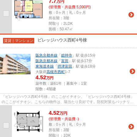
7.7
万
円
(管理費・共益費 5,000円)
敷：0ヶ月｜礼：0ヶ月
所在階：3階
間取り：2LDK
面積：50.47㎡
ビレッジハウス西町4号棟
賃貸｜マンション
阪急京都本線
「
総持寺
」駅 徒歩15分
阪急京都本線
「
富田
」駅 徒歩17分
東海道本線
「
摂津富田
」駅 徒歩18分
大阪府
高槻市
西町
1-7
4.52
万円
築年数：築61年 ｜募集中：
1室
階数：4階建
「ビレッジハウス西町4号棟」のここがイチオシ。「ビレッジハウス西町4号棟」
のここがイチオシ。こちらの物件は、陽当たり良好です。防犯対策もバッチリな
マンションタイプの物件です...
4.52
万
円
(管理費・共益費 -)
敷：0ヶ月｜礼：0ヶ月
所在階：3階
間取り：1DK