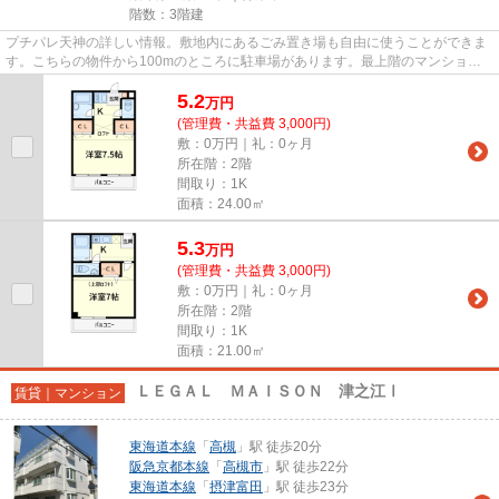
階数：3階建
プチパレ天神の詳しい情報。敷地内にあるごみ置き場も自由に使うことができま
す。こちらの物件から100mのところに駐車場があります。最上階のマンション
です。気になる情報を見つけた...
5.2
万
円
(管理費・共益費 3,000円)
敷：0万円｜礼：0ヶ月
所在階：2階
間取り：1K
面積：24.00㎡
5.3
万
円
(管理費・共益費 3,000円)
敷：0万円｜礼：0ヶ月
所在階：2階
間取り：1K
面積：21.00㎡
ＬＥＧＡＬ ＭＡＩＳＯＮ 津之江Ⅰ
賃貸｜マンション
東海道本線
「
高槻
」駅 徒歩20分
阪急京都本線
「
高槻市
」駅 徒歩22分
東海道本線
「
摂津富田
」駅 徒歩23分