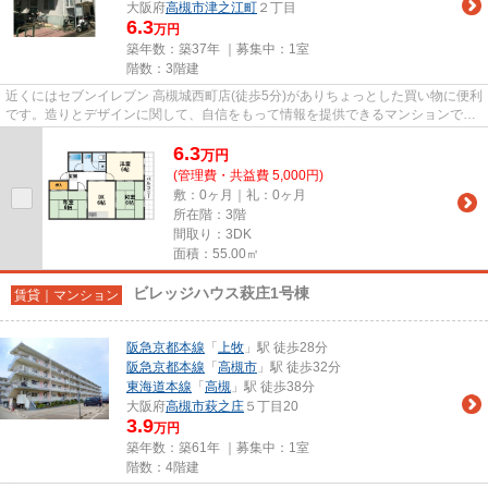
大阪府
高槻市
津之江町
２丁目
6.3
万円
築年数：築37年 ｜募集中：
1室
階数：3階建
近くにはセブンイレブン 高槻城西町店(徒歩5分)がありちょっとした買い物に便利
です。造りとデザインに関して、自信をもって情報を提供できるマンションで
す。最上階のマンションです...
6.3
万
円
(管理費・共益費 5,000円)
敷：0ヶ月｜礼：0ヶ月
所在階：3階
間取り：3DK
面積：55.00㎡
ビレッジハウス萩庄1号棟
賃貸｜マンション
阪急京都本線
「
上牧
」駅 徒歩28分
阪急京都本線
「
高槻市
」駅 徒歩32分
東海道本線
「
高槻
」駅 徒歩38分
大阪府
高槻市
萩之庄
５丁目20
3.9
万円
築年数：築61年 ｜募集中：
1室
階数：4階建