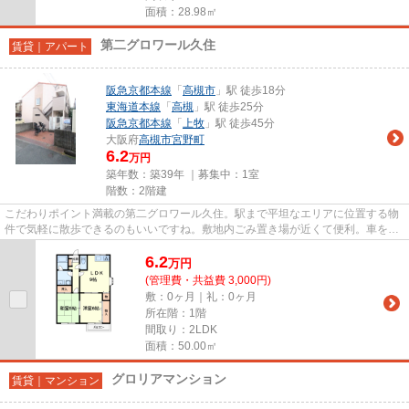
面積：28.98㎡
第二グロワール久住
賃貸｜アパート
阪急京都本線
「
高槻市
」駅 徒歩18分
東海道本線
「
高槻
」駅 徒歩25分
阪急京都本線
「
上牧
」駅 徒歩45分
大阪府
高槻市
宮野町
6.2
万円
築年数：築39年 ｜募集中：
1室
階数：2階建
こだわりポイント満載の第二グロワール久住。駅まで平坦なエリアに位置する物
件で気軽に散歩できるのもいいですね。敷地内ごみ置き場が近くて便利。車をお
持ちの方にもオススメの、自...
6.2
万
円
(管理費・共益費 3,000円)
敷：0ヶ月｜礼：0ヶ月
所在階：1階
間取り：2LDK
面積：50.00㎡
グロリアマンション
賃貸｜マンション