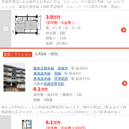
高槻市周辺にある物件をお求めの方は「ビレッジハウス萩庄1号棟」はいかがで
しょうか。阪急京都本線上牧駅周辺物件：ビレッジハウス萩庄1号棟。周辺に駅
が二つあり、交通の利便性が高...
3.9
万
円
(管理費・共益費 -)
敷：0ヶ月｜礼：0ヶ月
所在階：4階
間取り：1DK
面積：28.98㎡
CASA・SOL
賃貸｜マンション
阪急京都本線
「
高槻市
」駅 徒歩8分
東海道本線
「
高槻
」駅 徒歩9分
東海道本線
「
摂津富田
」駅 徒歩37分
大阪府
高槻市
野見町
6.1
万円
築年数：築31年 ｜募集中：
1室
階数：4階建
家から293mのところに高槻城北郵便局があります。物件の周辺に2駅あるので移
動範囲も広がります。こちらのマンションから100mのところに駐車場がありま
す。アクセスの良い徒歩8分の物...
6.1
万
円
(管理費・共益費 3,000円)