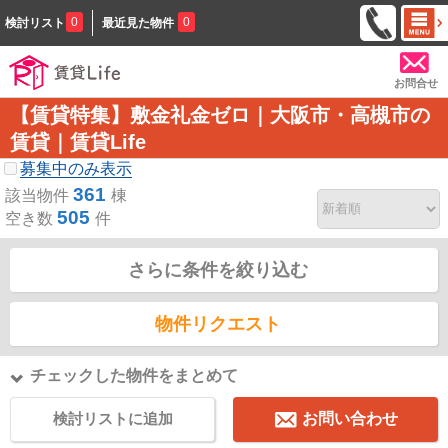
0
0
検討リスト
最近見た物件
お問合せ
【賃貸特集】敷金礼金ゼロ｜大阪市・高槻市の
賃貸｜賃貸Life
募集中のみ表示
361
該当物件
棟
505
空き数
件
さらに条件を絞り込む
物件リクエスト
チェックした物件をまとめて
検討リストに追加
お問い合わせ