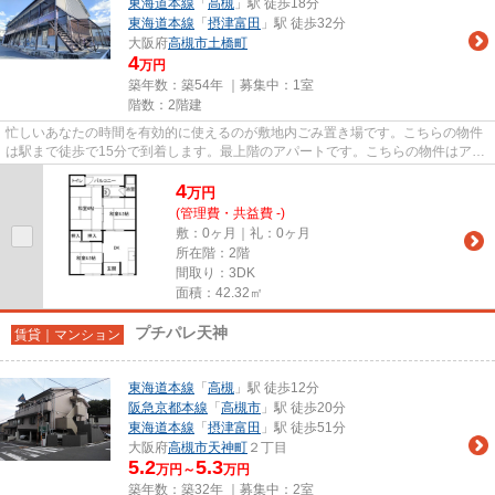
東海道本線
「
高槻
」駅 徒歩18分
東海道本線
「
摂津富田
」駅 徒歩32分
大阪府
高槻市
土橋町
4
万円
築年数：築54年 ｜募集中：
1室
階数：2階建
忙しいあなたの時間を有効的に使えるのが敷地内ごみ置き場です。こちらの物件
は駅まで徒歩で15分で到着します。最上階のアパートです。こちらの物件はアパ
ートです。shop001@chintaili...
4
万
円
(管理費・共益費 -)
敷：0ヶ月｜礼：0ヶ月
所在階：2階
間取り：3DK
面積：42.32㎡
プチパレ天神
賃貸｜マンション
東海道本線
「
高槻
」駅 徒歩12分
阪急京都本線
「
高槻市
」駅 徒歩20分
東海道本線
「
摂津富田
」駅 徒歩51分
大阪府
高槻市
天神町
２丁目
5.2
5.3
万円～
万円
築年数：築32年 ｜募集中：
2室