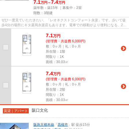
7.1
7.4
万円～
万円
築年数：築15年 ｜募集中：
2室
階数：3階建
ぜひ一度見ていただきたい、「レオネクストコンフォート永楽」です。歩いて徒
歩4分の場所にキタ薬局永楽店もあります。電車での移動がより便利になる、2駅
利用可能なマンションです。...
7.1
万
円
(管理費・共益費 6,000円)
敷：0ヶ月｜礼：0ヶ月
所在階：1階
間取り：1K
面積：30.03㎡
7.4
万
円
(管理費・共益費 6,000円)
敷：0ヶ月｜礼：0ヶ月
所在階：2階
間取り：1K
面積：30.03㎡
阪口文化
賃貸｜アパート
阪急京都本線
「
高槻市
」駅 徒歩15分