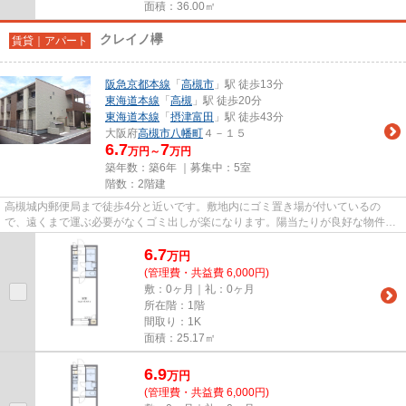
面積：36.00㎡
クレイノ欅
賃貸｜アパート
阪急京都本線
「
高槻市
」駅 徒歩13分
東海道本線
「
高槻
」駅 徒歩20分
東海道本線
「
摂津富田
」駅 徒歩43分
大阪府
高槻市
八幡町
４－１５
6.7
7
万円～
万円
築年数：築6年 ｜募集中：
5室
階数：2階建
高槻城内郵便局まで徒歩4分と近いです。敷地内にゴミ置き場が付いているの
で、遠くまで運ぶ必要がなくゴミ出しが楽になります。陽当たりが良好な物件は
寒い冬も暖かく過ごす事ができま...
6.7
万
円
(管理費・共益費 6,000円)
敷：0ヶ月｜礼：0ヶ月
所在階：1階
間取り：1K
面積：25.17㎡
6.9
万
円
(管理費・共益費 6,000円)