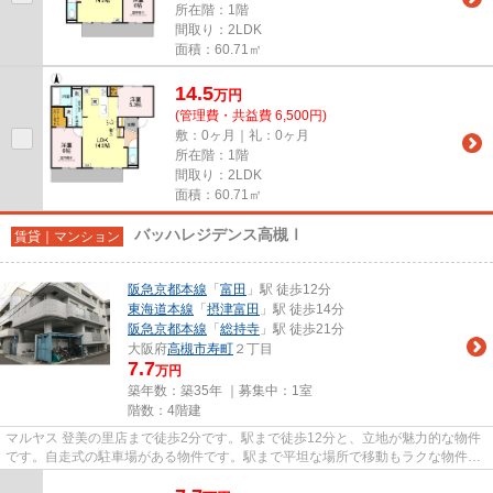
所在階：1階
間取り：2LDK
面積：60.71㎡
14.5
万
円
(管理費・共益費 6,500円)
敷：0ヶ月｜礼：0ヶ月
所在階：1階
間取り：2LDK
面積：60.71㎡
バッハレジデンス高槻Ⅰ
賃貸｜マンション
阪急京都本線
「
富田
」駅 徒歩12分
東海道本線
「
摂津富田
」駅 徒歩14分
阪急京都本線
「
総持寺
」駅 徒歩21分
大阪府
高槻市
寿町
２丁目
7.7
万円
築年数：築35年 ｜募集中：
1室
階数：4階建
マルヤス 登美の里店まで徒歩2分です。駅まで徒歩12分と、立地が魅力的な物件
です。自走式の駐車場がある物件です。駅まで平坦な場所で移動もラクな物件で
す。丁寧かつ迅速に対応する...