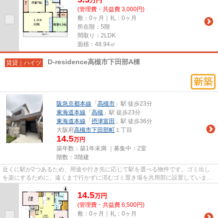
万
円
(管理費・共益費 3,000円)
敷：0ヶ月｜礼：0ヶ月
所在階：5階
間取り：2LDK
面積：48.94㎡
D-residence高槻市下田部A棟
賃貸｜ハイツ
阪急京都本線
「
高槻市
」駅 徒歩23分
東海道本線
「
高槻
」駅 徒歩23分
東海道本線
「
摂津富田
」駅 徒歩36分
大阪府
高槻市
下田部町
１丁目
14.5
万円
築年数：築1年未満 ｜募集中：
2室
階数：3階建
近くに駅が2つあるため、用途や行き先に応じて駅を選べる物件です。ゴミ出し
を楽にするために、遠くまで行かずに済むゴミ置き場を共用部に設置していま
す。こちらの物件には自走式駐車...
14.5
万
円
(管理費・共益費 6,500円)
敷：0ヶ月｜礼：0ヶ月