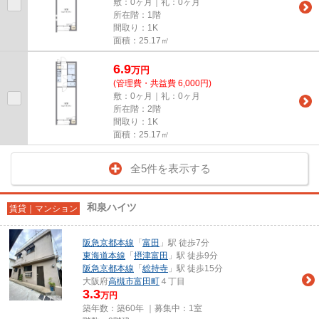
敷：0ヶ月｜礼：0ヶ月
所在階：1階
間取り：1K
面積：25.17㎡
6.9
万
円
(管理費・共益費 6,000円)
敷：0ヶ月｜礼：0ヶ月
所在階：2階
間取り：1K
面積：25.17㎡
全5件を表示する
和泉ハイツ
賃貸｜マンション
阪急京都本線
「
富田
」駅 徒歩7分
東海道本線
「
摂津富田
」駅 徒歩9分
阪急京都本線
「
総持寺
」駅 徒歩15分
大阪府
高槻市
富田町
４丁目
3.3
万円
築年数：築60年 ｜募集中：
1室