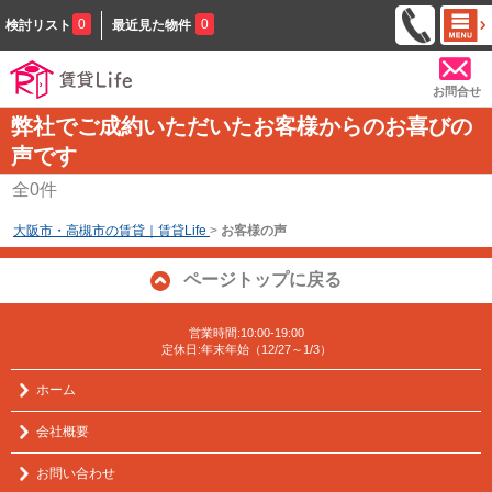
0
0
検討リスト
最近見た物件
お問合せ
弊社でご成約いただいたお客様からのお喜びの
声です
全
0
件
大阪市・高槻市の賃貸｜賃貸Life
>
お客様の声
ページトップに戻る
営業時間:10:00-19:00
定休日:年末年始（12/27～1/3）
ホーム
会社概要
お問い合わせ