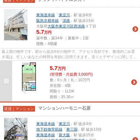
東海道本線
「
東淀川
」駅 徒歩6分
阪急京都本線
「
淡路
」駅 徒歩13分
大阪府
大阪市東淀川区
西淡路
３丁目
5.7
万円
築年数：築34年 ｜募集中：
1室
階数：4階建
最上階の物件です。駅から徒歩6分の物件で、アクセス良好です。敷地内ごみ置
き場は、忙しいあなたの時間を有効に活用できます。造りとデザインに関して、
自信をもって情報を提供できる...
5.7
万
円
(管理費・共益費 3,000円)
敷：0ヶ月｜礼：10万円
所在階：4階
間取り：1LDK
面積：35.30㎡
マンションハーモニー石原
賃貸｜マンション
東海道本線
「
東淀川
」駅 徒歩3分
地下鉄御堂筋線
「
東三国
」駅 徒歩13分
東海道本線
「
新大阪
」駅 徒歩15分