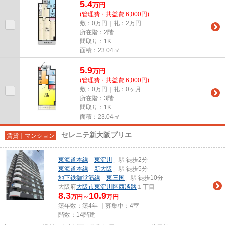
5.4
万
円
(管理費・共益費 6,000円)
敷：0万円｜礼：2万円
所在階：2階
間取り：1K
面積：23.04㎡
5.9
万
円
(管理費・共益費 6,000円)
敷：0万円｜礼：0ヶ月
所在階：3階
間取り：1K
面積：23.04㎡
セレニテ新大阪プリエ
賃貸｜マンション
東海道本線
「
東淀川
」駅 徒歩2分
東海道本線
「
新大阪
」駅 徒歩5分
地下鉄御堂筋線
「
東三国
」駅 徒歩10分
大阪府
大阪市東淀川区
西淡路
１丁目
8.3
10.9
万円～
万円
築年数：築4年 ｜募集中：
4室
階数：14階建