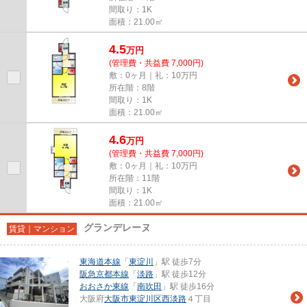
間取り：1K
面積：21.00㎡
4.5
万
円
(管理費・共益費 7,000円)
敷：0ヶ月｜礼：10万円
所在階：8階
間取り：1K
面積：21.00㎡
4.6
万
円
(管理費・共益費 7,000円)
敷：0ヶ月｜礼：10万円
所在階：11階
間取り：1K
面積：21.00㎡
グランデレーヌ
賃貸｜マンション
東海道本線
「
東淀川
」駅 徒歩7分
阪急京都本線
「
淡路
」駅 徒歩12分
おおさか東線
「
南吹田
」駅 徒歩16分
大阪府
大阪市東淀川区
西淡路
４丁目