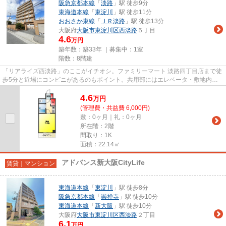
阪急京都本線
「
淡路
」駅 徒歩9分
東海道本線
「
東淀川
」駅 徒歩11分
おおさか東線
「
ＪＲ淡路
」駅 徒歩13分
大阪府
大阪市東淀川区
西淡路
５丁目
4.6
万円
築年数：築33年 ｜募集中：
1室
階数：8階建
「リアライズ西淡路」のここがイチオシ。ファミリーマート 淡路四丁目店まで徒
歩5分と近場にコンビニがあるのもポイント。共用部にはエレベータ・敷地内ご
み置き場など様々な設備やサ...
4.6
万
円
(管理費・共益費 6,000円)
敷：0ヶ月｜礼：0ヶ月
所在階：2階
間取り：1K
面積：22.14㎡
アドバンス新大阪CityLife
賃貸｜マンション
東海道本線
「
東淀川
」駅 徒歩8分
阪急京都本線
「
崇禅寺
」駅 徒歩10分
東海道本線
「
新大阪
」駅 徒歩10分
大阪府
大阪市東淀川区
西淡路
２丁目
6.1
万円