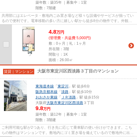
築年数：築35年 ｜募集中：
1室
階数：7階建
共用部にはエレベータ・敷地内ごみ置き場など様々な設備やサービスが揃ってい
るので便利です。電車移動の多い方に嬉しい駅から徒歩8分の物件です。外観タ
イル張りの物件は、素敵でオシ...
4.8
万
円
(管理費・共益費 5,000円)
敷：0ヶ月｜礼：1ヶ月
所在階：3階
間取り：1K
面積：26.00㎡
大阪市東淀川区西淡路３丁目のマンション
賃貸｜マンション
東海道本線
「
東淀川
」駅 徒歩6分
阪急京都本線
「
淡路
」駅 徒歩10分
おおさか東線
「
ＪＲ淡路
」駅 徒歩15分
大阪府
大阪市東淀川区
西淡路
３丁目
9.8
万円
築年数：築12年 ｜募集中：
1室
階数：3階建
ご利用可能な駅が2つあり、行き先に応じて乗車駅の使い分けができます。こち
らの物件はマンションです。敷地内にゴミ置き場を備えているので敷地外に出る