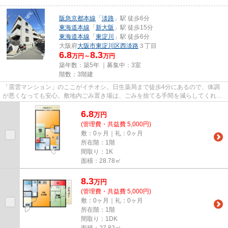
阪急京都本線
「
淡路
」駅 徒歩6分
東海道本線
「
新大阪
」駅 徒歩15分
東海道本線
「
東淀川
」駅 徒歩6分
大阪府
大阪市東淀川区
西淡路
３丁目
6.8
8.3
万円～
万円
築年数：築5年 ｜募集中：
3室
階数：3階建
「震雲マンション」のここがイチオシ。日生薬局まで徒歩4分にあるので、体調
が悪くなっても安心。敷地内ごみ置き場は、ごみを捨てる手間を減らしてくれま
す。こちらは初期費用をカード...
6.8
万
円
(管理費・共益費 5,000円)
敷：0ヶ月｜礼：0ヶ月
所在階：1階
間取り：1K
面積：28.78㎡
8.3
万
円
(管理費・共益費 5,000円)
敷：0ヶ月｜礼：0ヶ月
所在階：1階
間取り：1DK
面積：27.82㎡