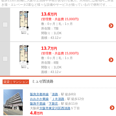
徒歩11分の距離に大阪市立淡路中学校があるのも魅力。共用部には敷地内ごみ置
き場・エレベータ2基など様々な設備やサービスが揃っているので便利です。地
上10階建てのマンションです。...
13.6
万
円
(管理費・共益費 15,000円)
敷：0ヶ月｜礼：1ヶ月
所在階：7階
間取り：1LDK
面積：43.12㎡
13.7
万
円
(管理費・共益費 15,000円)
敷：0ヶ月｜礼：1ヶ月
所在階：8階
間取り：1LDK
面積：43.12㎡
ミュゼ西淡路
賃貸｜マンション
阪急京都本線
「
淡路
」駅 徒歩8分
おおさか東線
「
ＪＲ淡路
」駅 徒歩12分
阪急千里線
「
下新庄
」駅 徒歩11分
大阪府
大阪市東淀川区
西淡路
５丁目
4.8
万円