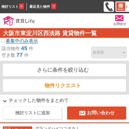
0
0
検討リスト
最近見た物件
お問合せ
大阪市東淀川区西淡路 賃貸物件一覧
募集中のみ表示
45
該当物件
件
77
空き数
件
さらに条件を絞り込む
物件リクエスト
チェックした物件をまとめて
検討リストに追加
お問い合わせ
グランドハイツユタカⅠ
賃貸｜マンション