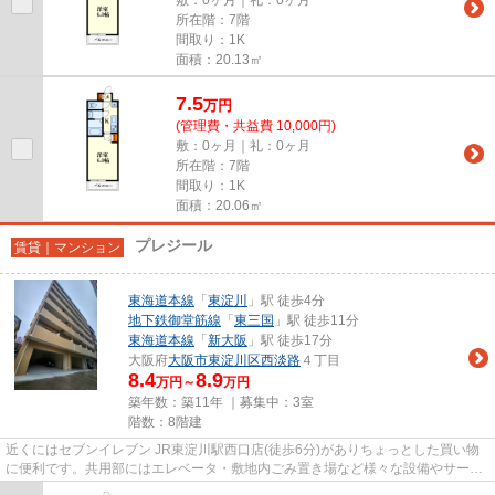
所在階：7階
間取り：1K
面積：20.13㎡
7.5
万
円
(管理費・共益費 10,000円)
敷：0ヶ月｜礼：0ヶ月
所在階：7階
間取り：1K
面積：20.06㎡
プレジール
賃貸｜マンション
東海道本線
「
東淀川
」駅 徒歩4分
地下鉄御堂筋線
「
東三国
」駅 徒歩11分
東海道本線
「
新大阪
」駅 徒歩17分
大阪府
大阪市東淀川区
西淡路
４丁目
8.4
8.9
万円～
万円
築年数：築11年 ｜募集中：
3室
階数：8階建
近くにはセブンイレブン JR東淀川駅西口店(徒歩6分)がありちょっとした買い物
に便利です。共用部にはエレベータ・敷地内ごみ置き場など様々な設備やサービ
スが揃っているので便利です...