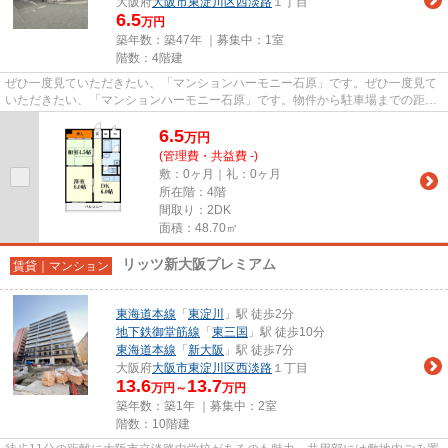
大阪府
大阪市東淀川区
西淡路
１丁目
6.5
万円
築年数：築47年 ｜募集中：
1室
階数：4階建
ぜひ一度見ていただきたい、「マンションハーモニー石原」です。ぜひ一度見て
いただきたい、「マンションハーモニー石原」です。物件から駐車場までの距離
は100mです。こちらはマンシ...
6.5
万
円
(管理費・共益費 -)
敷：0ヶ月｜礼：0ヶ月
所在階：4階
間取り：2DK
面積：48.70㎡
リッツ新大阪プレミアム
賃貸｜マンション
東海道本線
「
東淀川
」駅 徒歩2分
地下鉄御堂筋線
「
東三国
」駅 徒歩10分
東海道本線
「
新大阪
」駅 徒歩7分
大阪府
大阪市東淀川区
西淡路
１丁目
13.6
13.7
万円～
万円
築年数：築1年 ｜募集中：
2室
階数：10階建