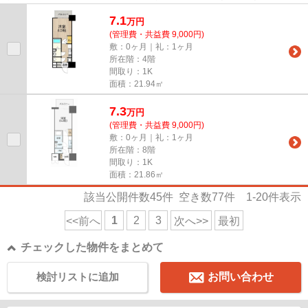
ビスが揃っているので便利です...
7.1
万
円
(管理費・共益費 9,000円)
敷：0ヶ月｜礼：1ヶ月
所在階：4階
間取り：1K
面積：21.94㎡
7.3
万
円
(管理費・共益費 9,000円)
敷：0ヶ月｜礼：1ヶ月
所在階：8階
間取り：1K
面積：21.86㎡
該当公開件数
45
件 空き数
77
件
1-20
件表示
1
2
3
<<前へ
次へ>>
最初
チェックした物件をまとめて
検討リストに追加
お問い合わせ