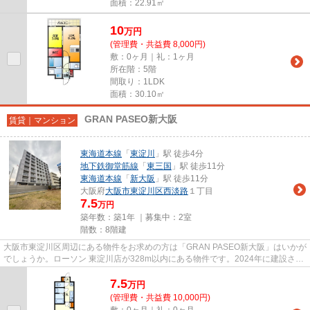
面積：22.91㎡
10
万
円
(管理費・共益費 8,000円)
敷：0ヶ月｜礼：1ヶ月
所在階：5階
間取り：1LDK
面積：30.10㎡
GRAN PASEO新大阪
賃貸｜マンション
東海道本線
「
東淀川
」駅 徒歩4分
地下鉄御堂筋線
「
東三国
」駅 徒歩11分
東海道本線
「
新大阪
」駅 徒歩11分
大阪府
大阪市東淀川区
西淡路
１丁目
7.5
万円
築年数：築1年 ｜募集中：
2室
階数：8階建
大阪市東淀川区周辺にある物件をお求めの方は「GRAN PASEO新大阪」はいかが
でしょうか。ローソン 東淀川店が328m以内にある物件です。2024年に建設され
た物件です。この物件は駅から徒...
7.5
万
円
(管理費・共益費 10,000円)
敷：0ヶ月｜礼：0ヶ月