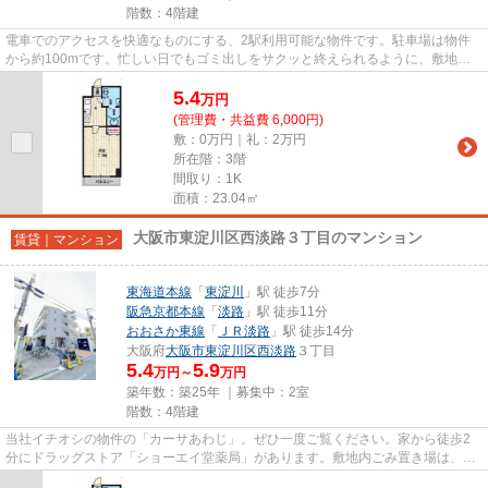
階数：4階建
電車でのアクセスを快適なものにする、2駅利用可能な物件です。駐車場は物件
から約100mです。忙しい日でもゴミ出しをサクッと終えられるように、敷地内
にゴミ置き場を備えております。...
5.4
万
円
(管理費・共益費 6,000円)
敷：0万円｜礼：2万円
所在階：3階
間取り：1K
面積：23.04㎡
大阪市東淀川区西淡路３丁目のマンション
賃貸｜マンション
東海道本線
「
東淀川
」駅 徒歩7分
阪急京都本線
「
淡路
」駅 徒歩11分
おおさか東線
「
ＪＲ淡路
」駅 徒歩14分
大阪府
大阪市東淀川区
西淡路
３丁目
5.4
5.9
万円～
万円
築年数：築25年 ｜募集中：
2室
階数：4階建
当社イチオシの物件の「カーサあわじ」。ぜひ一度ご覧ください。家から徒歩2
分にドラッグストア「ショーエイ堂薬局」があります。敷地内ごみ置き場は、簡
単にごみ捨てができるのが魅力...