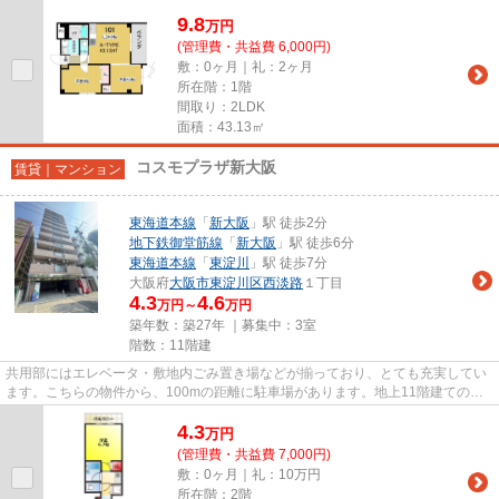
必要が無く、ごみ出しが短時間...
9.8
万
円
(管理費・共益費 6,000円)
敷：0ヶ月｜礼：2ヶ月
所在階：1階
間取り：2LDK
面積：43.13㎡
コスモプラザ新大阪
賃貸｜マンション
東海道本線
「
新大阪
」駅 徒歩2分
地下鉄御堂筋線
「
新大阪
」駅 徒歩6分
東海道本線
「
東淀川
」駅 徒歩7分
大阪府
大阪市東淀川区
西淡路
１丁目
4.3
4.6
万円～
万円
築年数：築27年 ｜募集中：
3室
階数：11階建
共用部にはエレベータ・敷地内ごみ置き場などが揃っており、とても充実してい
ます。こちらの物件から、100mの距離に駐車場があります。地上11階建てのこ
の物件なら景色もバッチリです...
4.3
万
円
(管理費・共益費 7,000円)
敷：0ヶ月｜礼：10万円
所在階：2階