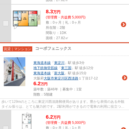
8.3
万
円
(管理費・共益費 5,000円)
敷：0ヶ月｜礼：0ヶ月
所在階：2階
間取り：1DK
面積：27.82㎡
コーポフェニックス
賃貸｜マンション
東海道本線
「
東淀川
」駅 徒歩3分
地下鉄御堂筋線
「
東三国
」駅 徒歩12分
東海道本線
「
新大阪
」駅 徒歩15分
大阪府
大阪市東淀川区
西淡路
１丁目17-12
6.2
万円
築年数：築46年 ｜募集中：
1室
階数：5階建
歩いて129mのところに東淀川西淡路郵便局があります。豊かな表情のある外観
タイル張りは、とても魅力的です。2駅利用ができるので電車の利用に役立つ物
件です。平坦な場所にある物件な...
6.2
万
円
(管理費・共益費 5,000円)
敷：0ヶ月｜礼：1ヶ月