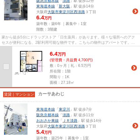
阪急京都本線
「
淡路
」駅 徒歩12分
東海道本線
「
新大阪
」駅 徒歩14分
大阪府
大阪市東淀川区
西淡路
３丁目
6.4
万円
築年数：築6年 ｜募集中：
1室
階数：3階建
家から徒歩5分にドラッグストア「日生薬局」があります。様々な場所へのアク
セスが便利になる、2駅利用可能な物件です。こちらの物件はアパートです。忙
しい日でもゴミ出しをサクッと...
6.4
万
円
(管理費・共益費 4,700円)
敷：0ヶ月｜礼：6.5万円
所在階：1階
間取り：1K
面積：27.18㎡
カーサあわじ
賃貸｜マンション
東海道本線
「
東淀川
」駅 徒歩7分
阪急京都本線
「
淡路
」駅 徒歩11分
おおさか東線
「
ＪＲ淡路
」駅 徒歩14分
大阪府
大阪市東淀川区
西淡路
３丁目
5.4
万円
築年数：築25年 ｜募集中：
1室