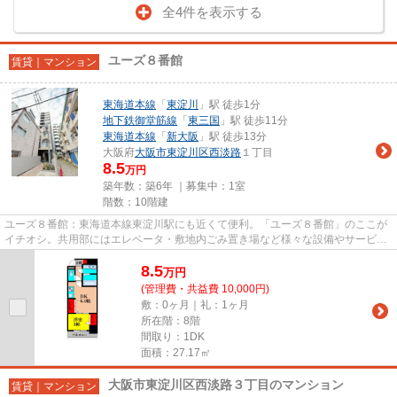
全4件を表示する
ユーズ８番館
賃貸｜マンション
東海道本線
「
東淀川
」駅 徒歩1分
地下鉄御堂筋線
「
東三国
」駅 徒歩11分
東海道本線
「
新大阪
」駅 徒歩13分
大阪府
大阪市東淀川区
西淡路
１丁目
8.5
万円
築年数：築6年 ｜募集中：
1室
階数：10階建
ユーズ８番館：東海道本線東淀川駅にも近くて便利。「ユーズ８番館」のここが
イチオシ。共用部にはエレベータ・敷地内ごみ置き場など様々な設備やサービス
が揃っているので便利です。...
8.5
万
円
(管理費・共益費 10,000円)
敷：0ヶ月｜礼：1ヶ月
所在階：8階
間取り：1DK
面積：27.17㎡
大阪市東淀川区西淡路３丁目のマンション
賃貸｜マンション