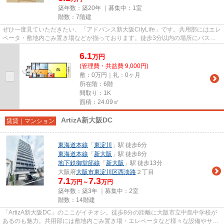
築年数：築20年 ｜募集中：
1室
階数：7階建
ぜひ一度見ていただきたい、「アドバンス新大阪CityLife」です。共用部にはエレ
ベータ・敷地内ごみ置き場などが揃っております。徒歩3分以内の場所にバス停
があり、アクセス便利です。...
6.1
万
円
(管理費・共益費 9,000円)
敷：0万円｜礼：0ヶ月
所在階：6階
間取り：1K
面積：24.09㎡
ArtizA新大阪DC
賃貸｜マンション
東海道本線
「
東淀川
」駅 徒歩6分
東海道本線
「
新大阪
」駅 徒歩8分
地下鉄御堂筋線
「
新大阪
」駅 徒歩13分
大阪府
大阪市東淀川区
西淡路
２丁目
7.1
7.3
万円～
万円
築年数：築3年 ｜募集中：
2室
階数：14階建
「ArtizA新大阪DC」のここがイチオシ。徒歩8分の距離に大阪市立中島中学校が
あるのも魅力。共用部には敷地内ごみ置き場・エレベータなど様々な設備やサー