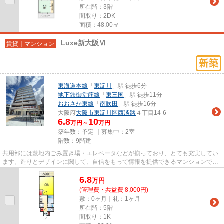
所在階：3階
間取り：2DK
面積：48.00㎡
Luxe新大阪Ⅵ
賃貸｜マンション
東海道本線
「
東淀川
」駅 徒歩6分
地下鉄御堂筋線
「
東三国
」駅 徒歩11分
おおさか東線
「
南吹田
」駅 徒歩16分
大阪府
大阪市東淀川区
西淡路
４丁目14-6
6.8
10
万円～
万円
築年数：予定 ｜募集中：
2室
階数：9階建
共用部には敷地内ごみ置き場・エレベータなどが揃っており、とても充実してい
ます。造りとデザインに関して、自信をもって情報を提供できるマンションで
す。2駅利用可能な物件なので、...
6.8
万
円
(管理費・共益費 8,000円)
敷：0ヶ月｜礼：1ヶ月
所在階：5階
間取り：1K