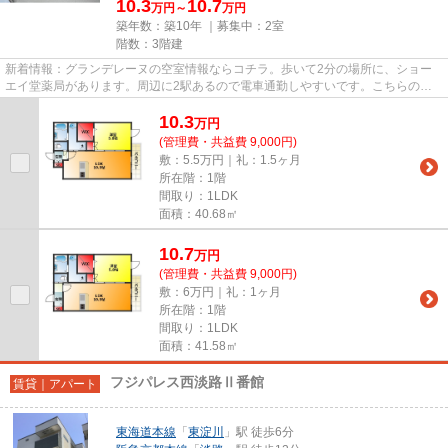
10.3
10.7
万円～
万円
築年数：築10年 ｜募集中：
2室
階数：3階建
新着情報：グランデレーヌの空室情報ならコチラ。歩いて2分の場所に、ショー
エイ堂薬局があります。周辺に2駅あるので電車通勤しやすいです。こちらの物
件はマンションです。当社スタ...
10.3
万
円
(管理費・共益費 9,000円)
敷：5.5万円｜礼：1.5ヶ月
所在階：1階
間取り：1LDK
面積：40.68㎡
10.7
万
円
(管理費・共益費 9,000円)
敷：6万円｜礼：1ヶ月
所在階：1階
間取り：1LDK
面積：41.58㎡
フジパレス西淡路Ⅱ番館
賃貸｜アパート
東海道本線
「
東淀川
」駅 徒歩6分