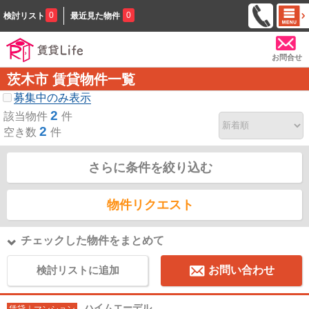
0
0
検討リスト
最近見た物件
お問合せ
茨木市 賃貸物件一覧
募集中のみ表示
2
該当物件
件
2
空き数
件
さらに条件を絞り込む
物件リクエスト
チェックした物件をまとめて
検討リストに追加
お問い合わせ
ハイムエーデル
賃貸｜マンション