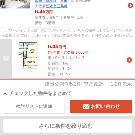
阪急京都本線
「
富田
」駅 徒歩16分
大阪府
茨木市
三島町
6.45
万円
築年数：築6年 ｜募集中：
1室
階数：3階建
「パワーポイント三島」のここがイチオシ。こちらの物件はセブンイレブン 茨木
三島町店まで336mにあります。2020年築の物件です。利便性の高い徒歩7分の物
件です。物件情報をお届けし...
6.45
万
円
(管理費・共益費 3,000円)
敷：0ヶ月｜礼：1ヶ月
所在階：1階
間取り：1LDK
面積：32.15㎡
該当公開件数
2
件 空き数
2
件
1-2
件表示
チェックした物件をまとめて
検討リストに追加
お問い合わせ
さらに条件を絞り込む