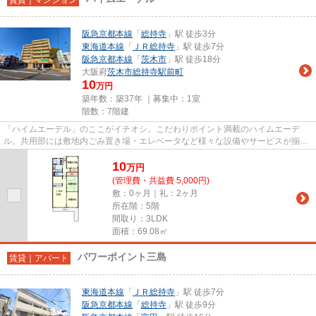
阪急京都本線
「
総持寺
」駅 徒歩3分
東海道本線
「
ＪＲ総持寺
」駅 徒歩7分
阪急京都本線
「
茨木市
」駅 徒歩18分
大阪府
茨木市
総持寺駅前町
10
万円
築年数：築37年 ｜募集中：
1室
階数：7階建
「ハイムエーデル」のここがイチオシ。こだわりポイント満載のハイムエーデ
ル。共用部には敷地内ごみ置き場・エレベータなど様々な設備やサービスが揃っ
ているので便利です。こちらの...
10
万
円
(管理費・共益費 5,000円)
敷：0ヶ月｜礼：2ヶ月
所在階：5階
間取り：3LDK
面積：69.08㎡
パワーポイント三島
賃貸｜アパート
東海道本線
「
ＪＲ総持寺
」駅 徒歩7分
阪急京都本線
「
総持寺
」駅 徒歩9分