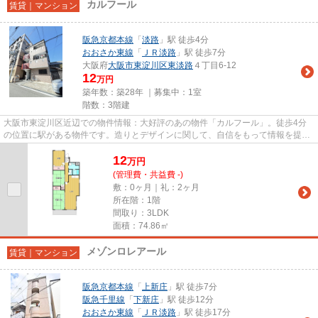
カルフール
賃貸｜マンション
阪急京都本線
「
淡路
」駅 徒歩4分
おおさか東線
「
ＪＲ淡路
」駅 徒歩7分
大阪府
大阪市東淀川区
東淡路
４丁目6-12
12
万円
築年数：築28年 ｜募集中：
1室
階数：3階建
大阪市東淀川区近辺での物件情報：大好評のあの物件「カルフール」。徒歩4分
の位置に駅がある物件です。造りとデザインに関して、自信をもって情報を提供
できるマンションです。お客様...
12
万
円
(管理費・共益費 -)
敷：0ヶ月｜礼：2ヶ月
所在階：1階
間取り：3LDK
面積：74.86㎡
メゾンロレアール
賃貸｜マンション
阪急京都本線
「
上新庄
」駅 徒歩7分
阪急千里線
「
下新庄
」駅 徒歩12分
おおさか東線
「
ＪＲ淡路
」駅 徒歩17分