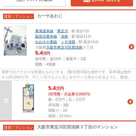
カーサあわじ
賃貸｜マンション
東海道本線
「
東淀川
」駅 徒歩7分
阪急京都本線
「
淡路
」駅 徒歩11分
おおさか東線
「
ＪＲ淡路
」駅 徒歩14分
大阪府
大阪市東淀川区
西淡路
３丁目
5.4
万円
築年数：築25年 ｜募集中：
1室
階数：4階建
電車でのアクセスを快適なものにする、2駅利用可能な物件です。駐車場は物件
から約100mです。忙しい日でもゴミ出しをサクッと終えられるように、敷地内
にゴミ置き場を備えております。...
5.4
万
円
(管理費・共益費 6,000円)
敷：0万円｜礼：2万円
所在階：3階
間取り：1K
面積：23.04㎡
大阪市東淀川区西淡路３丁目のマンション
賃貸｜マンション