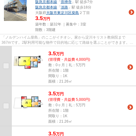
阪急京都本線
「
崇禅寺
」駅 徒歩7分
阪急京都本線
「
淡路
」駅 徒歩18分
大阪府
大阪市東淀川区
柴島
２丁目
3.5
万円
築年数：築32年 ｜募集中：
3室
階数：3階建
「ノルデンハイム柴島」のここがイチオシ。家から淀川キリスト教病院まで
367mです。2駅利用可能な物件で目的地に応じて路線を選ぶことができます。徒
歩4分で駅にアクセス可能な、魅力...
3.5
万
円
(管理費・共益費 4,000円)
敷：0ヶ月｜礼：5万円
所在階：1階
間取り：1K
面積：21.26㎡
3.5
万
円
(管理費・共益費 5,000円)
敷：0ヶ月｜礼：5万円
所在階：1階
間取り：1K
面積：21.26㎡
3.5
万
円