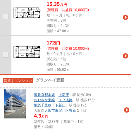
15.35
万
円
(管理費・共益費 10,000円)
敷：0ヶ月｜礼：0ヶ月
所在階：3階
間取り：2LDK
面積：47.88㎡
17
万
円
(管理費・共益費 10,000円)
敷：0ヶ月｜礼：0ヶ月
所在階：6階
間取り：2LDK
面積：55.62㎡
グランベイ豊新
賃貸｜マンション
阪急京都本線
「
上新庄
」駅 徒歩10分
おおさか東線
「
ＪＲ淡路
」駅 徒歩15分
阪急千里線
「
下新庄
」駅 徒歩19分
大阪府
大阪市東淀川区
豊新
２丁目
4.3
万円
築年数：築37年 ｜募集中：
1室
階数：4階建