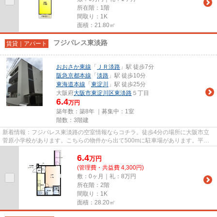
所在階：1階
間取り：1K
面積：21.80㎡
フジパレス東淡路
賃貸｜アパート
おおさか東線
「
ＪＲ淡路
」駅 徒歩7分
阪急京都本線
「
淡路
」駅 徒歩10分
東海道本線
「
東淀川
」駅 徒歩25分
大阪府
大阪市東淀川区
東淡路
５丁目
6.4
万円
築年数：築8年 ｜募集中：
1室
階数：3階建
新着情報：フジパレス東淡路の空室情報ならコチラ。徒歩4分の場所に大阪市立
菅原小学校があります。こちらの物件から出て500mに駐車場があります。平成
30年に建設された物件です。当社...
6.4
万
円
(管理費・共益費 4,300円)
敷：0ヶ月｜礼：8万円
所在階：2階
間取り：1K
面積：28.20㎡