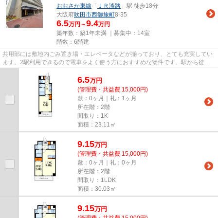
おおさか東線
「
ＪＲ淡路
」駅 徒歩18分
大阪府
吹田市
西御旅町
8-35
6.5
9.4
万円～
万円
築年数：築1年未満 ｜募集中：
14室
階数：6階建
共用部には敷地内ごみ置き場・エレベータなどが揃っており、とても充実してい
ます。2駅利用できるので電車をよく使う方におすすめな物件です。駅から徒歩
10分の物件なら、駅前のお買い...
6.5
万
円
(管理費・共益費 15,000円)
敷：0ヶ月｜礼：1ヶ月
所在階：2階
間取り：1K
面積：23.11㎡
9.15
万
円
(管理費・共益費 15,000円)
敷：0ヶ月｜礼：0ヶ月
所在階：2階
間取り：1LDK
面積：30.03㎡
9.15
万
円
(管理費・共益費 15,000円)