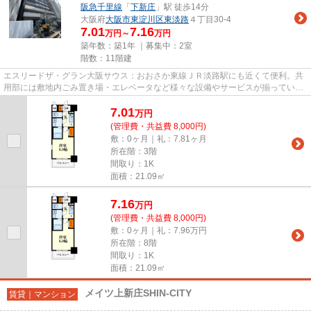
阪急千里線
「
下新庄
」駅 徒歩14分
大阪府
大阪市東淀川区
東淡路
４丁目30-4
7.01
7.16
万円～
万円
築年数：築1年 ｜募集中：
2室
階数：11階建
エスリードザ・グラン大阪サウス：おおさか東線ＪＲ淡路駅にも近くて便利。共
用部には敷地内ごみ置き場・エレベータなど様々な設備やサービスが揃っている
ので便利です。日頃から電車...
7.01
万
円
(管理費・共益費 8,000円)
敷：0ヶ月｜礼：7.81ヶ月
所在階：3階
間取り：1K
面積：21.09㎡
7.16
万
円
(管理費・共益費 8,000円)
敷：0ヶ月｜礼：7.96万円
所在階：8階
間取り：1K
面積：21.09㎡
メイツ上新庄SHIN-CITY
賃貸｜マンション