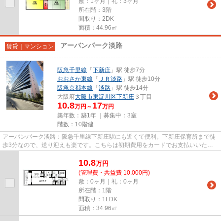
敷：1ヶ月｜礼：3ヶ月
所在階：3階
間取り：2DK
面積：44.96㎡
アーバンパーク淡路
賃貸｜マンション
阪急千里線
「
下新庄
」駅 徒歩7分
おおさか東線
「
ＪＲ淡路
」駅 徒歩10分
阪急京都本線
「
淡路
」駅 徒歩14分
大阪府
大阪市東淀川区
下新庄
３丁目
10.8
17
万円～
万円
築年数：築1年 ｜募集中：
3室
階数：10階建
アーバンパーク淡路：阪急千里線下新庄駅にも近くて便利。下新庄保育所まで徒
歩3分なので、送り迎えも楽です。こちらは初期費用をカードでお支払いいただ
ける物件なので、支払い手続き...
10.8
万
円
(管理費・共益費 10,000円)
敷：0ヶ月｜礼：0ヶ月
所在階：1階
間取り：1LDK
面積：34.96㎡