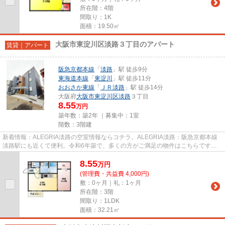
所在階：4階
間取り：1K
面積：19.50㎡
大阪市東淀川区淡路３丁目のアパート
賃貸｜アパート
阪急京都本線
「
淡路
」駅 徒歩9分
東海道本線
「
東淀川
」駅 徒歩11分
おおさか東線
「
ＪＲ淡路
」駅 徒歩14分
大阪府
大阪市東淀川区
淡路
３丁目
8.55
万円
築年数：築2年 ｜募集中：
1室
階数：3階建
新着情報：ALEGRIA淡路の空室情報ならコチラ。ALEGRIA淡路：阪急京都本線
淡路駅にも近くて便利。令和6年築で、多くの方がご満足の物件はこちらです。
敷地内ごみ置き場があるため気軽に...
8.55
万
円
(管理費・共益費 4,000円)
敷：0ヶ月｜礼：1ヶ月
所在階：3階
間取り：1LDK
面積：32.21㎡