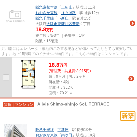
阪急京都本線
「
上新庄
」駅 徒歩11分
おおさか東線
「
ＪＲ淡路
」駅 徒歩12分
阪急千里線
「
下新庄
」駅 徒歩15分
大阪府
大阪市東淀川区
豊新
２丁目
18.8
万円
築年数：築3年 ｜募集中：
1室
階数：15階建
共用部にはエレベータ・敷地内ごみ置き場などが備わっておりとても充実してい
ます。地上15階建てのイチオシの物件です。こちらの物件はマンションです。場
所が平坦なのは、ランニング...
18.8
万
円
(管理費・共益費 8,915円)
敷：0ヶ月｜礼：2ヶ月
所在階：4階
間取り：3LDK
面積：70.21㎡
Alivis Shimo-shinjo SoL TERRACE
賃貸｜マンション
阪急千里線
「
下新庄
」駅 徒歩10分
おおさか東線
「
南吹田
」駅 徒歩18分