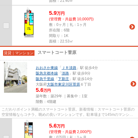
面積：21.40㎡
5.9
万
円
(管理費・共益費 10,000円)
敷：0ヶ月｜礼：1ヶ月
所在階：6階
間取り：1K
面積：22.53㎡
スマートコート菅原
賃貸｜マンション
おおさか東線
「
ＪＲ淡路
」駅 徒歩4分
阪急京都本線
「
淡路
」駅 徒歩9分
阪急千里線
「
下新庄
」駅 徒歩14分
大阪府
大阪市東淀川区
菅原
６丁目
5.6
万円
築年数：築29年 ｜募集中：
1室
階数：4階建
こだわりポイント満載のスマートコート菅原。新着情報：スマートコート菅原の
空室情報ならコチラ。眺めの良いマンションです。駐車場まで145mのマンショ
ンです。大阪市東淀川区エリア...
5.6
万
円
(管理費・共益費 2,000円)
敷：0万円｜礼：1ヶ月