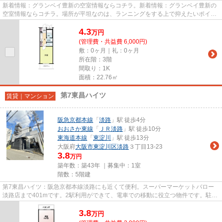
新着情報：グランベイ豊新の空室情報ならコチラ。新着情報：グランベイ豊新の
空室情報ならコチラ。場所が平坦なのは、ランニングをする上で抑えたいポイン
トですね。駅から徒歩10分に...
4.3
万
円
(管理費・共益費 6,000円)
敷：0ヶ月｜礼：0ヶ月
所在階：3階
間取り：1K
面積：22.76㎡
第7東昌ハイツ
賃貸｜マンション
阪急京都本線
「
淡路
」駅 徒歩4分
おおさか東線
「
ＪＲ淡路
」駅 徒歩10分
東海道本線
「
東淀川
」駅 徒歩13分
大阪府
大阪市東淀川区
淡路
３丁目13-23
3.8
万円
築年数：築43年 ｜募集中：
1室
階数：5階建
第7東昌ハイツ：阪急京都本線淡路にも近くて便利。スーパーマーケットバロー
淡路店まで401mです。2駅利用ができて、電車での移動に役立つ物件です。駐車
場まで100mのマンション、いか...
3.8
万
円