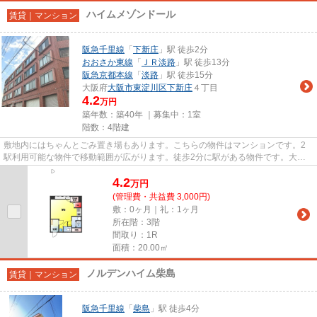
ハイムメゾンドール
賃貸｜マンション
阪急千里線
「
下新庄
」駅 徒歩2分
おおさか東線
「
ＪＲ淡路
」駅 徒歩13分
阪急京都本線
「
淡路
」駅 徒歩15分
大阪府
大阪市東淀川区
下新庄
４丁目
4.2
万円
築年数：築40年 ｜募集中：
1室
階数：4階建
敷地内にはちゃんとごみ置き場もあります。こちらの物件はマンションです。2
駅利用可能な物件で移動範囲が広がります。徒歩2分に駅がある物件です。大阪
市東淀川区エリアにある賃貸情...
4.2
万
円
(管理費・共益費 3,000円)
敷：0ヶ月｜礼：1ヶ月
所在階：3階
間取り：1R
面積：20.00㎡
ノルデンハイム柴島
賃貸｜マンション
阪急千里線
「
柴島
」駅 徒歩4分