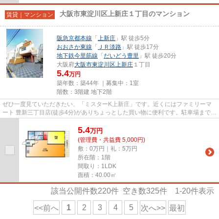
大阪市東淀川区上新庄１丁目のマンション
賃貸｜マンション
阪急京都本線
「
上新庄
」駅 徒歩5分
おおさか東線
「
ＪＲ淡路
」駅 徒歩17分
地下鉄今里筋線
「
だいどう豊里
」駅 徒歩20分
大阪府
大阪市東淀川区
上新庄
１丁目
5.4
万円
築年数：築44年 ｜募集中：
1室
階数：3階建 地下2階
ぜひ一度見ていただきたい、「ミスターK上新庄」です。近くにはファミリーマ
ート 豊新三丁目店(徒歩4分)がありちょっとした買い物に便利です。駐車場まで
200mのマンションです。こちら...
5.4
万
円
(管理費・共益費 5,000円)
敷：0万円｜礼：5万円
所在階：1階
間取り：1LDK
面積：40.00㎡
該当公開件数
220
件 空き数
325
件
1-20
件表示
1
2
3
4
5
<<前へ
次へ>>
最初