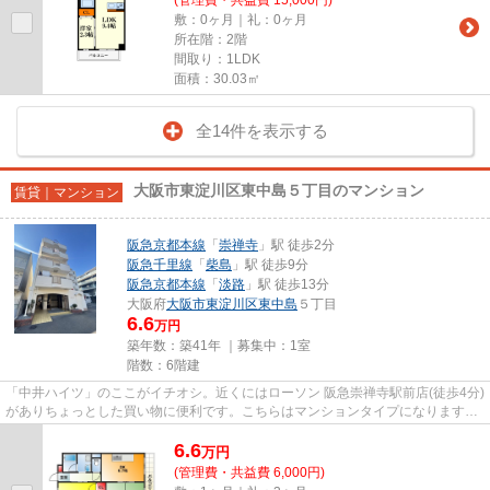
敷：0ヶ月｜礼：0ヶ月
所在階：2階
間取り：1LDK
面積：30.03㎡
全14件を表示する
大阪市東淀川区東中島５丁目のマンション
賃貸｜マンション
阪急京都本線
「
崇禅寺
」駅 徒歩2分
阪急千里線
「
柴島
」駅 徒歩9分
阪急京都本線
「
淡路
」駅 徒歩13分
大阪府
大阪市東淀川区
東中島
５丁目
6.6
万円
築年数：築41年 ｜募集中：
1室
階数：6階建
「中井ハイツ」のここがイチオシ。近くにはローソン 阪急崇禅寺駅前店(徒歩4分)
がありちょっとした買い物に便利です。こちらはマンションタイプになります。
陽当たりが良いので、冬も...
6.6
万
円
(管理費・共益費 6,000円)