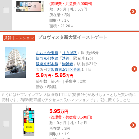
(管理費・共益費 5,000円)
敷：0ヶ月｜礼：5万円
所在階：2階
間取り：1K
面積：21.26㎡
プロヴィスタ新大阪イーストゲート
賃貸｜マンション
おおさか東線
「
ＪＲ淡路
」駅 徒歩8分
阪急京都本線
「
淡路
」駅 徒歩12分
阪急京都本線
「
崇禅寺
」駅 徒歩21分
大阪府
大阪市東淀川区
菅原
１丁目
5.9
5.95
万円～
万円
築年数：築5年 ｜募集中：
2室
階数：8階建
近くにはセブンイレブン 大阪菅原1丁目店(徒歩4分)がありちょっとした買い物に
便利です。2駅利用可能でアクセスの良いマンションです。朝に慌てることなく
行動するために駅から徒歩8分...
5.95
万
円
(管理費・共益費 8,500円)
敷：0ヶ月｜礼：1ヶ月
所在階：3階
間取り：1K