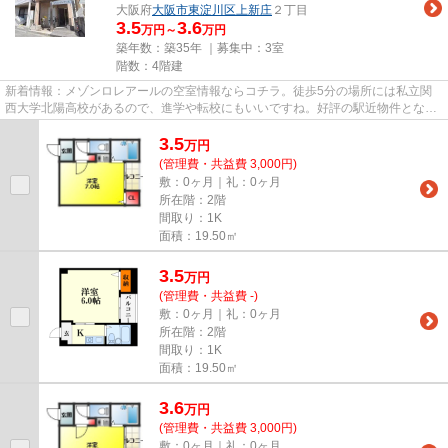
大阪府
大阪市東淀川区
上新庄
２丁目
3.5
3.6
万円～
万円
築年数：築35年 ｜募集中：
3室
階数：4階建
新着情報：メゾンロレアールの空室情報ならコチラ。徒歩5分の場所には私立関
西大学北陽高校があるので、進学や転校にもいいですね。好評の駅近物件となっ
ており、駅より徒歩7分に立地...
3.5
万
円
(管理費・共益費 3,000円)
敷：0ヶ月｜礼：0ヶ月
所在階：2階
間取り：1K
面積：19.50㎡
3.5
万
円
(管理費・共益費 -)
敷：0ヶ月｜礼：0ヶ月
所在階：2階
間取り：1K
面積：19.50㎡
3.6
万
円
(管理費・共益費 3,000円)
敷：0ヶ月｜礼：0ヶ月