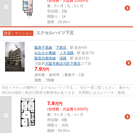
(管理費・共益費 3,000円)
敷：0ヶ月｜礼：0ヶ月
所在階：2階
間取り：1K
面積：20.00㎡
エクセルハイツ下北
賃貸｜マンション
阪急千里線
「
下新庄
」駅 徒歩4分
おおさか東線
「
ＪＲ淡路
」駅 徒歩7分
阪急京都本線
「
淡路
」駅 徒歩11分
大阪府
大阪市東淀川区
下新庄
２丁目
7.9
万円
築年数：築40年 ｜募集中：
1室
階数：7階建
当社イチオシの物件の「エクセルハイツ下北」。ぜひ一度ご覧ください。家から
381mの場所に東淀川菅原七郵便局があります。共用部にはエレベータ・敷地内
ごみ置き場など様々な設備やサ...
7.9
万
円
(管理費・共益費 6,000円)
敷：0ヶ月｜礼：1ヶ月
所在階：4階
間取り：3DK
面積：56.00㎡