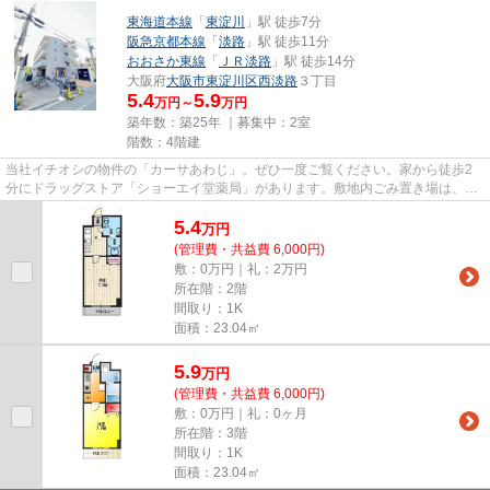
東海道本線
「
東淀川
」駅 徒歩7分
阪急京都本線
「
淡路
」駅 徒歩11分
おおさか東線
「
ＪＲ淡路
」駅 徒歩14分
大阪府
大阪市東淀川区
西淡路
３丁目
5.4
5.9
万円～
万円
築年数：築25年 ｜募集中：
2室
階数：4階建
当社イチオシの物件の「カーサあわじ」。ぜひ一度ご覧ください。家から徒歩2
分にドラッグストア「ショーエイ堂薬局」があります。敷地内ごみ置き場は、簡
単にごみ捨てができるのが魅力...
5.4
万
円
(管理費・共益費 6,000円)
敷：0万円｜礼：2万円
所在階：2階
間取り：1K
面積：23.04㎡
5.9
万
円
(管理費・共益費 6,000円)
敷：0万円｜礼：0ヶ月
所在階：3階
間取り：1K
面積：23.04㎡