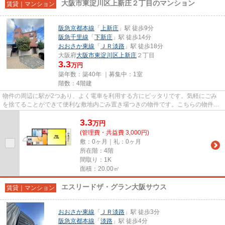
大阪市東淀川区上新庄２丁目のマンション
賃貸｜マンション
阪急京都本線
「
上新庄
」駅 徒歩9分
阪急千里線
「
下新庄
」駅 徒歩14分
おおさか東線
「
ＪＲ淡路
」駅 徒歩18分
大阪府
大阪市東淀川区
上新庄
２丁目
3.3
万円
築年数：築40年 ｜募集中：
1室
階数：4階建
物件の周辺に駅が2つあり、よく電車を利用する方にピッタリです。気軽にごみ
を捨てることができて便利な敷地内ごみ置き場つきの物件です。こちらの物件は
マンションです。朝に慌てるこ...
3.3
万
円
(管理費・共益費 3,000円)
敷：0ヶ月｜礼：0ヶ月
所在階：4階
間取り：1K
面積：20.00㎡
エスリードザ・グラン大阪サウス
賃貸｜マンション
おおさか東線
「
ＪＲ淡路
」駅 徒歩3分
阪急京都本線
「
淡路
」駅 徒歩4分