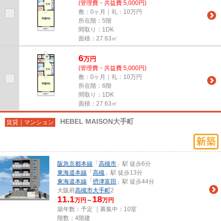
(管理費・共益費 5,000円)
敷：0ヶ月｜礼：10万円
所在階：5階
間取り：1DK
面積：27.63㎡
6
万
円
(管理費・共益費 5,000円)
敷：0ヶ月｜礼：10万円
所在階：6階
間取り：1DK
面積：27.63㎡
HEBEL MAISON大手町
賃貸｜マンション
阪急京都本線
「
高槻市
」駅 徒歩6分
東海道本線
「
高槻
」駅 徒歩13分
東海道本線
「
摂津富田
」駅 徒歩44分
大阪府
高槻市
大手町
2
11.1
18
万円～
万円
築年数：予定 ｜募集中：
10室
階数：4階建