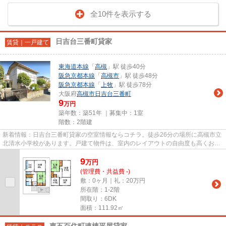
全10件を表示する
日吉台三番町貸家
賃貸｜一戸建て
東海道本線
「
高槻
」駅 徒歩40分
阪急京都本線
「
高槻市
」駅 徒歩48分
阪急京都本線
「
上牧
」駅 徒歩78分
大阪府
高槻市
日吉台三番町
9
万円
築年数：築51年 ｜募集中：
1室
階数：2階建
新着情報：日吉台三番町貸家の空室情報ならコチラ。徒歩26分の場所に高槻市立
北清水小学校があります。戸建て物件は、室内のレイアウトの自由度も高くお勧
めです。2駅利用可能の一戸建...
9
万
円
(管理費・共益費 -)
敷：0ヶ月｜礼：20万円
所在階：1‐2階
間取り：6DK
面積：111.92㎡
東五百住町連棟平屋貸家