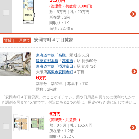
万
円
(管理費・共益費 3,000円)
敷：5万円｜礼：20万円
所在階：2階
間取り：1K
面積：22.40㎡
安岡寺町４丁目貸家
賃貸｜一戸建て
東海道本線
「
高槻
」駅 徒歩51分
阪急京都本線
「
高槻市
」駅 徒歩60分
東海道本線
「
摂津富田
」駅 徒歩72分
大阪府
高槻市
安岡寺町
４丁目
6
万円
築年数：築52年 ｜募集中：
1室
階数：2階建
「安岡寺町４丁目貸家」のここがイチオシ。薬や日用品を買うのに便利なたかつ
き調剤薬局まで457mです。付近にある2つの駅は、用途や行き先に応じて使い分
けることができます。日が当た...
6
万
円
(管理費・共益費 -)
敷：0ヶ月｜礼：16.5万円
所在階：1-2階
間取り：3LDK