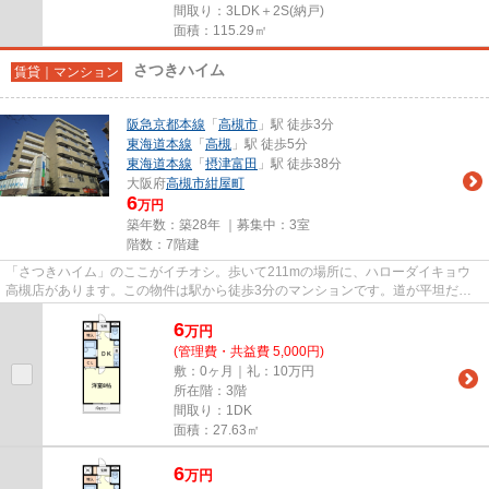
間取り：3LDK＋2S(納戸)
面積：115.29㎡
さつきハイム
賃貸｜マンション
阪急京都本線
「
高槻市
」駅 徒歩3分
東海道本線
「
高槻
」駅 徒歩5分
東海道本線
「
摂津富田
」駅 徒歩38分
大阪府
高槻市
紺屋町
6
万円
築年数：築28年 ｜募集中：
3室
階数：7階建
「さつきハイム」のここがイチオシ。歩いて211mの場所に、ハローダイキョウ
高槻店があります。この物件は駅から徒歩3分のマンションです。道が平坦だと
買い物も快適にできますね。メ...
6
万
円
(管理費・共益費 5,000円)
敷：0ヶ月｜礼：10万円
所在階：3階
間取り：1DK
面積：27.63㎡
6
万
円