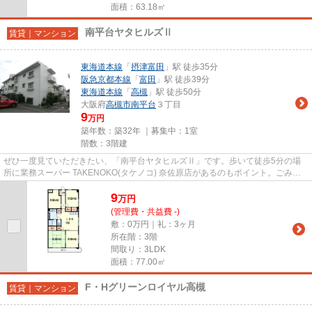
面積：63.18㎡
南平台ヤタヒルズⅡ
賃貸｜マンション
東海道本線
「
摂津富田
」駅 徒歩35分
阪急京都本線
「
富田
」駅 徒歩39分
東海道本線
「
高槻
」駅 徒歩50分
大阪府
高槻市
南平台
３丁目
9
万円
築年数：築32年 ｜募集中：
1室
階数：3階建
ぜひ一度見ていただきたい、「南平台ヤタヒルズⅡ」です。歩いて徒歩5分の場
所に業務スーパー TAKENOKO(タケノコ) 奈佐原店があるのもポイント。ごみ置
き場は敷地内にあります。造りと...
9
万
円
(管理費・共益費 -)
敷：0万円｜礼：3ヶ月
所在階：3階
間取り：3LDK
面積：77.00㎡
F・Hグリーンロイヤル高槻
賃貸｜マンション