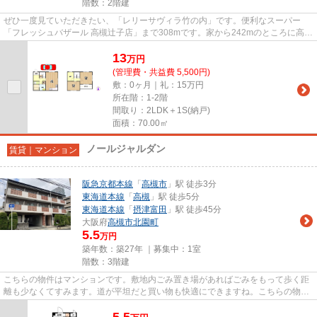
階数：2階建
ぜひ一度見ていただきたい、「レリーサヴィラ竹の内」です。便利なスーパー
「フレッシュバザール 高槻辻子店」まで308mです。家から242mのところに高槻
竹の内郵便局があります。陽当た...
13
万
円
(管理費・共益費 5,500円)
敷：0ヶ月｜礼：15万円
所在階：1-2階
間取り：2LDK＋1S(納戸)
面積：70.00㎡
ノールジャルダン
賃貸｜マンション
阪急京都本線
「
高槻市
」駅 徒歩3分
東海道本線
「
高槻
」駅 徒歩5分
東海道本線
「
摂津富田
」駅 徒歩45分
大阪府
高槻市
北園町
5.5
万円
築年数：築27年 ｜募集中：
1室
階数：3階建
こちらの物件はマンションです。敷地内ごみ置き場があればごみをもって歩く距
離も少なくてすみます。道が平坦だと買い物も快適にできますね。こちらの物件
は自走式駐車場がご利用いた...
5.5