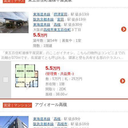
賃貸｜テラス
東海道本線
「
摂津富田
」駅 徒歩13分
阪急京都本線
「
富田
」駅 徒歩13分
東海道本線
「
高槻
」駅 徒歩30分
大阪府
高槻市
東五百住町
３丁目
5.5
万円
築年数：築54年 ｜募集中：
1室
階数：1階建
「東五百住町連棟平屋貸家」のここがイチオシ。こちらの物件はコンビニまでの
距離が370mです。長屋建てとも呼ばれる、隣家と壁を共有する形のテラスハウ
スです。バス停は徒歩3分以内の...
5.5
万
円
(管理費・共益費 -)
敷：5万円｜礼：25万円
所在階：1階
間取り：2DK
面積：38.00㎡
アヴィオール高槻
賃貸｜マンション
東海道本線
「
高槻
」駅 徒歩9分
阪急京都本線
「
高槻市
」駅 徒歩16分