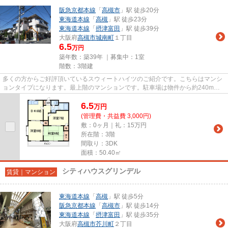
阪急京都本線
「
高槻市
」駅 徒歩20分
東海道本線
「
高槻
」駅 徒歩23分
東海道本線
「
摂津富田
」駅 徒歩39分
大阪府
高槻市
城南町
１丁目
6.5
万円
築年数：築39年 ｜募集中：
1室
階数：3階建
多くの方からご好評頂いているスウィートハイツのご紹介です。こちらはマンシ
ョンタイプになります。最上階のマンションです。駐車場は物件から約240mで
す。当社スタッフが地域の賃貸...
6.5
万
円
(管理費・共益費 3,000円)
敷：0ヶ月｜礼：15万円
所在階：3階
間取り：3DK
面積：50.40㎡
シティハウスグリンデル
賃貸｜マンション
東海道本線
「
高槻
」駅 徒歩5分
阪急京都本線
「
高槻市
」駅 徒歩14分
東海道本線
「
摂津富田
」駅 徒歩35分
大阪府
高槻市
芥川町
２丁目