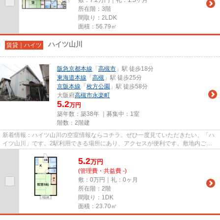
所在階：3階
間取り：2LDK
面積：56.79㎡
ハイツ山川
賃貸｜ハイツ
阪急京都本線
「
高槻市
」駅 徒歩18分
東海道本線
「
高槻
」駅 徒歩25分
京阪本線
「
枚方公園
」駅 徒歩58分
大阪府
高槻市
永楽町
5.2
万円
築年数：築38年 ｜募集中：
1室
階数：2階建
新着情報：ハイツ山川の空室情報ならコチラ。ぜひ一度見ていただきたい、「ハ
イツ山川」です。2駅利用できる場所にあり、アクセスが便利です。敷地内ごみ
置き場付き物件です。阪急京都...
5.2
万
円
(管理費・共益費 -)
敷：0万円｜礼：0ヶ月
所在階：2階
間取り：1DK
面積：23.70㎡