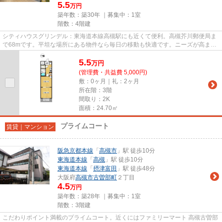
5.5
万円
築年数：築30年 ｜募集中：
1室
階数：4階建
シティハウスグリンデル：東海道本線高槻駅にも近くて便利。高槻芥川郵便局ま
で68mです。平坦な場所にある物件なら毎日の移動も快適です。ニーズが高まっ
ており求められている設備が敷...
5.5
万
円
(管理費・共益費 5,000円)
敷：0ヶ月｜礼：2ヶ月
所在階：3階
間取り：2K
面積：24.70㎡
プライムコート
賃貸｜マンション
阪急京都本線
「
高槻市
」駅 徒歩10分
東海道本線
「
高槻
」駅 徒歩10分
東海道本線
「
摂津富田
」駅 徒歩48分
大阪府
高槻市
古曽部町
２丁目
4.5
万円
築年数：築28年 ｜募集中：
1室
階数：3階建
こだわりポイント満載のプライムコート。近くにはファミリーマート 高槻古曽部