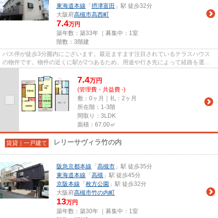
東海道本線
「
摂津富田
」駅 徒歩32分
大阪府
高槻市
高西町
7.4
万円
築年数：築33年 ｜募集中：
1室
階数：3階建
バス停が徒歩3分圏内にございます。最近ますます注目されているテラスハウス
の物件です。物件の近くに駅が2つあるため、用途や行き先によって経路を選べ
ます。お車をお持ちの方にオス...
7.4
万
円
(管理費・共益費 -)
敷：0ヶ月｜礼：2ヶ月
所在階：1-3階
間取り：3LDK
面積：67.00㎡
レリーサヴィラ竹の内
賃貸｜一戸建て
阪急京都本線
「
高槻市
」駅 徒歩35分
東海道本線
「
高槻
」駅 徒歩45分
京阪本線
「
枚方公園
」駅 徒歩32分
大阪府
高槻市
竹の内町
13
万円
築年数：築30年 ｜募集中：
1室