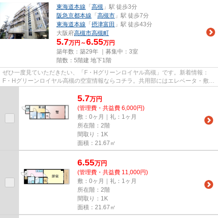
東海道本線
「
高槻
」駅 徒歩3分
阪急京都本線
「
高槻市
」駅 徒歩7分
東海道本線
「
摂津富田
」駅 徒歩43分
大阪府
高槻市
高槻町
5.7
6.55
万円～
万円
築年数：築29年 ｜募集中：
3室
階数：5階建 地下1階
ぜひ一度見ていただきたい、「F・Hグリーンロイヤル高槻」です。新着情報：
F・Hグリーンロイヤル高槻の空室情報ならコチラ。共用部にはエレベータ・敷地
内ごみ置き場などが揃っており...
5.7
万
円
(管理費・共益費 6,000円)
敷：0ヶ月｜礼：1ヶ月
所在階：2階
間取り：1K
面積：21.67㎡
6.55
万
円
(管理費・共益費 11,000円)
敷：0ヶ月｜礼：1ヶ月
所在階：2階
間取り：1K
面積：21.67㎡