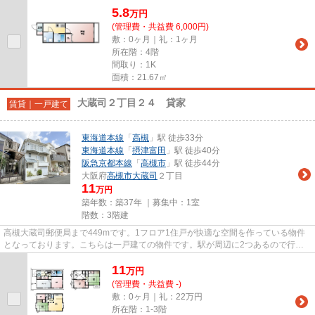
5.8
万
円
(管理費・共益費 6,000円)
敷：0ヶ月｜礼：1ヶ月
所在階：4階
間取り：1K
面積：21.67㎡
大蔵司２丁目２４ 貸家
賃貸｜一戸建て
東海道本線
「
高槻
」駅 徒歩33分
東海道本線
「
摂津富田
」駅 徒歩40分
阪急京都本線
「
高槻市
」駅 徒歩44分
大阪府
高槻市
大蔵司
２丁目
11
万円
築年数：築37年 ｜募集中：
1室
階数：3階建
高槻大蔵司郵便局まで449mです。1フロア1住戸が快適な空間を作っている物件
となっております。こちらは一戸建ての物件です。駅が周辺に2つあるので行動
範囲が広がります。東海道本線高...
11
万
円
(管理費・共益費 -)
敷：0ヶ月｜礼：22万円
所在階：1-3階