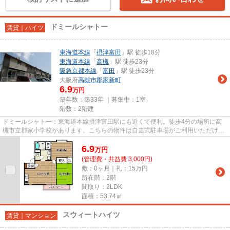
ドミールシャトー
賃貸｜ハイツ
東海道本線
「
摂津富田
」駅 徒歩18分
東海道本線
「
高槻
」駅 徒歩23分
阪急京都本線
「
富田
」駅 徒歩23分
大阪府
高槻市
郡家新町
6.9
万円
築年数：築33年 ｜募集中：
1室
階数：2階建
ドミールシャトー：東海道本線摂津富田駅にも近くて便利。徒歩4分の場所に高
槻市立郡家小学校があります。こちらの物件は自走式駐車場がご利用いただけま
す。建物の共用部にゴミ置き場...
6.9
万
円
(管理費・共益費 3,000円)
敷：0ヶ月｜礼：15万円
所在階：2階
間取り：2LDK
面積：53.74㎡
スウィートハイツ
賃貸｜マンション