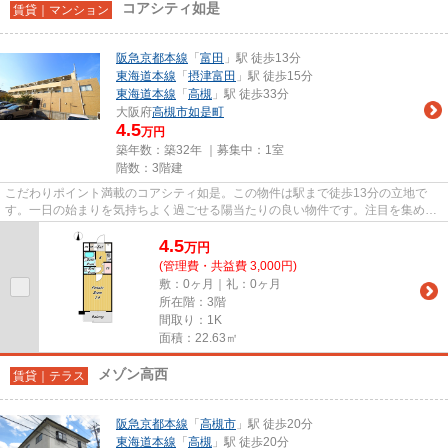
コアシティ如是
賃貸｜マンション
阪急京都本線
「
富田
」駅 徒歩13分
東海道本線
「
摂津富田
」駅 徒歩15分
東海道本線
「
高槻
」駅 徒歩33分
大阪府
高槻市
如是町
4.5
万円
築年数：築32年 ｜募集中：
1室
階数：3階建
こだわりポイント満載のコアシティ如是。この物件は駅まで徒歩13分の立地で
す。一日の始まりを気持ちよく過ごせる陽当たりの良い物件です。注目を集めて
いるのが、敷地内ごみ置き場の...
4.5
万
円
(管理費・共益費 3,000円)
敷：0ヶ月｜礼：0ヶ月
所在階：3階
間取り：1K
面積：22.63㎡
メゾン高西
賃貸｜テラス
阪急京都本線
「
高槻市
」駅 徒歩20分
東海道本線
「
高槻
」駅 徒歩20分