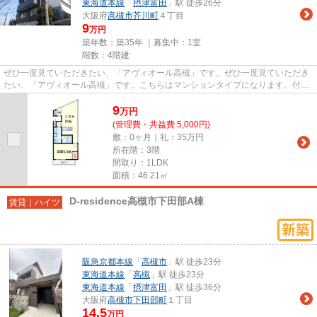
東海道本線
「
摂津富田
」駅 徒歩26分
大阪府
高槻市
芥川町
４丁目
9
万円
築年数：築35年 ｜募集中：
1室
階数：4階建
ぜひ一度見ていただきたい、「アヴィオール高槻」です。ぜひ一度見ていただき
たい、「アヴィオール高槻」です。こちらはマンションタイプになります。付近
に駅が2駅あり、行き先に応じ...
9
万
円
(管理費・共益費 5,000円)
敷：0ヶ月｜礼：35万円
所在階：3階
間取り：1LDK
面積：46.21㎡
D-residence高槻市下田部A棟
賃貸｜ハイツ
阪急京都本線
「
高槻市
」駅 徒歩23分
東海道本線
「
高槻
」駅 徒歩23分
東海道本線
「
摂津富田
」駅 徒歩36分
大阪府
高槻市
下田部町
１丁目
14.5
万円