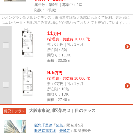
築年数：築9年 ｜募集中：
2室
階数：13階建
レオングラン新大阪レジデンス：東海道本線新大阪駅にも近くて便利。共用部に
はエレベータ・敷地内ごみ置き場などが備わっておりとても充実しています。外
壁はタイル張りとなっていて...
11
万
円
(管理費・共益費 10,000円)
敷：0万円｜礼：1ヶ月
所在階：3階
間取り：1LDK
面積：33.35㎡
9.5
万
円
(管理費・共益費 10,000円)
敷：0万円｜礼：1ヶ月
所在階：10階
間取り：1DK
面積：27.48㎡
大阪市東淀川区柴島２丁目のテラス
賃貸｜テラス
阪急千里線
「
柴島
」駅 徒歩5分
阪急京都本線
「
崇禅寺
」駅 徒歩6分