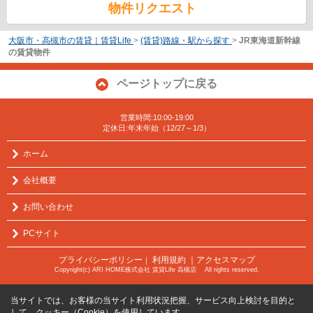
物件リクエスト
大阪市・高槻市の賃貸｜賃貸Life
>
(賃貸)路線・駅から探す
>
JR東海道新幹線
の賃貸物件
ページトップに戻る
営業時間:10:00-19:00
定休日:年末年始（12/27～1/3）
ホーム
会社概要
お問い合わせ
PCサイト
プライバシーポリシー
利用規約
｜アクセスマップ
｜
Copyright(c) ARI HOME株式会社 賃貸Life 高槻店 All rights reserved.
当サイトでは、お客様の当サイト利用状況把握、サービス向上検討を目的と
して、クッキー（Cookie）を使用しています。