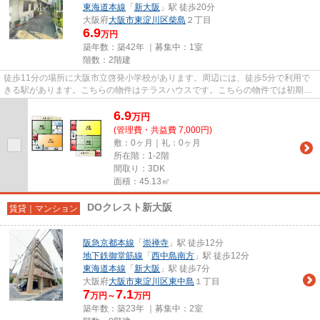
東海道本線
「
新大阪
」駅 徒歩20分
大阪府
大阪市東淀川区
柴島
２丁目
6.9
万円
築年数：築42年 ｜募集中：
1室
階数：2階建
徒歩11分の場所に大阪市立啓発小学校があります。周辺には、徒歩5分で利用で
きる駅があります。こちらの物件はテラスハウスです。こちらの物件では初期費
用をカードでお支払いいただけ...
6.9
万
円
(管理費・共益費 7,000円)
敷：0ヶ月｜礼：0ヶ月
所在階：1-2階
間取り：3DK
面積：45.13㎡
DOクレスト新大阪
賃貸｜マンション
阪急京都本線
「
崇禅寺
」駅 徒歩12分
地下鉄御堂筋線
「
西中島南方
」駅 徒歩12分
東海道本線
「
新大阪
」駅 徒歩7分
大阪府
大阪市東淀川区
東中島
１丁目
7
7.1
万円～
万円
築年数：築23年 ｜募集中：
2室