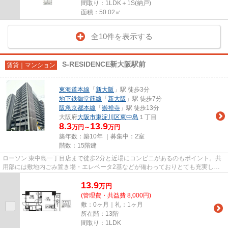
間取り：1LDK＋1S(納戸)
面積：50.02㎡
全10件を表示する
S-RESIDENCE新大阪駅前
賃貸｜マンション
東海道本線
「
新大阪
」駅 徒歩3分
地下鉄御堂筋線
「
新大阪
」駅 徒歩7分
阪急京都本線
「
崇禅寺
」駅 徒歩13分
大阪府
大阪市東淀川区
東中島
１丁目
8.3
13.9
万円～
万円
築年数：築10年 ｜募集中：
2室
階数：15階建
ローソン 東中島一丁目店まで徒歩2分と近場にコンビニがあるのもポイント。共
用部には敷地内ごみ置き場・エレベータ2基などが備わっておりとても充実して
います。地上15階建ての物件で...
13.9
万
円
(管理費・共益費 8,000円)
敷：0ヶ月｜礼：1ヶ月
所在階：13階
間取り：1LDK