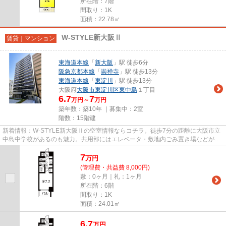
所在階：7階
間取り：1K
面積：22.78㎡
W-STYLE新大阪Ⅱ
賃貸｜マンション
東海道本線
「
新大阪
」駅 徒歩6分
阪急京都本線
「
崇禅寺
」駅 徒歩13分
東海道本線
「
東淀川
」駅 徒歩13分
大阪府
大阪市東淀川区
東中島
１丁目
6.7
7
万円～
万円
築年数：築10年 ｜募集中：
2室
階数：15階建
新着情報：W-STYLE新大阪Ⅱの空室情報ならコチラ。徒歩7分の距離に大阪市立
中島中学校があるのも魅力。共用部にはエレベータ・敷地内ごみ置き場などが備
わっておりとても充実しています...
7
万
円
(管理費・共益費 8,000円)
敷：0ヶ月｜礼：1ヶ月
所在階：6階
間取り：1K
面積：24.01㎡
6.7
万
円