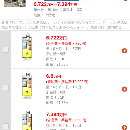
6.722
7.394
万円～
万円
築年数：築10年 ｜募集中：
3室
階数：15階建
新着情報：プレサンス新大阪ザ・シティの空室情報ならコチラ。ローソン 新大阪
東店まで徒歩3分と近場にコンビニがあるのもポイント。共用部には敷地内ごみ
置き場・エレベータなどが揃...
6.722
万
円
(管理費・共益費 7,780円)
敷：0ヶ月｜礼：8万円
所在階：5階
間取り：1K
面積：21.38㎡
6.8
万
円
(管理費・共益費 10,000円)
敷：0ヶ月｜礼：1ヶ月
所在階：6階
間取り：1K
面積：21.38㎡
7.394
万
円
(管理費・共益費 8,060円)
敷：0ヶ月｜礼：10万円