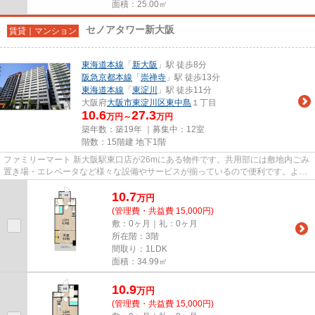
面積：25.00㎡
セノアタワー新大阪
賃貸｜マンション
東海道本線
「
新大阪
」駅 徒歩8分
阪急京都本線
「
崇禅寺
」駅 徒歩13分
東海道本線
「
東淀川
」駅 徒歩11分
大阪府
大阪市東淀川区
東中島
１丁目
10.6
27.3
万円～
万円
築年数：築19年 ｜募集中：
12室
階数：15階建 地下1階
ファミリーマート 新大阪駅東口店が26mにある物件です。共用部には敷地内ごみ
置き場・エレベータなど様々な設備やサービスが揃っているので便利です。よく
お出かけをする方にも便利な...
10.7
万
円
(管理費・共益費 15,000円)
敷：0ヶ月｜礼：0ヶ月
所在階：3階
間取り：1LDK
面積：34.99㎡
10.9
万
円
(管理費・共益費 15,000円)