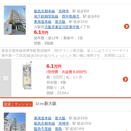
阪急京都本線
「
崇禅寺
」駅 徒歩9分
地下鉄御堂筋線
「
西中島南方
」駅 徒歩8分
東海道本線
「
新大阪
」駅 徒歩15分
大阪府
大阪市東淀川区
東中島
２丁目
6.1
万円
築年数：築12年 ｜募集中：
1室
階数：9階建
阪急京都本線崇禅寺駅周辺物件：SDグランツ新大阪。近くにはファミリーマート
東中島一丁目店(徒歩3分)がありちょっとした買い物に便利です。共用部にはエレ
ベータ・敷地内ごみ置き場...
6.1
万
円
(管理費・共益費 8,000円)
敷：0万円｜礼：1ヶ月
所在階：5階
間取り：1K
面積：23.04㎡
U-ro新大阪
賃貸｜マンション
東海道本線
「
新大阪
」駅 徒歩10分
阪急京都本線
「
崇禅寺
」駅 徒歩10分
阪急千里線
「
柴島
」駅 徒歩14分