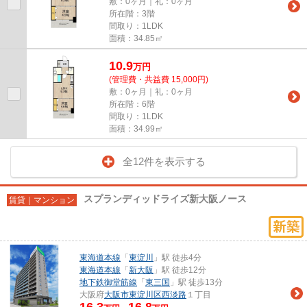
敷：0ヶ月｜礼：0ヶ月
所在階：3階
間取り：1LDK
面積：34.85㎡
10.9
万
円
(管理費・共益費 15,000円)
敷：0ヶ月｜礼：0ヶ月
所在階：6階
間取り：1LDK
面積：34.99㎡
全12件を表示する
スプランディッドライズ新大阪ノース
賃貸｜マンション
東海道本線
「
東淀川
」駅 徒歩4分
東海道本線
「
新大阪
」駅 徒歩12分
地下鉄御堂筋線
「
東三国
」駅 徒歩13分
大阪府
大阪市東淀川区
西淡路
１丁目
16.3
16.8