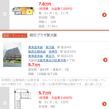
7.6
万
円
(管理費・共益費 7,000円)
敷：0ヶ月｜礼：2ヶ月
所在階：6階
間取り：1DK
面積：27.34㎡
朝日プラザ新大阪
賃貸｜マンション
東海道本線
「
新大阪
」駅 徒歩4分
阪急京都本線
「
崇禅寺
」駅 徒歩10分
東海道本線
「
東淀川
」駅 徒歩12分
大阪府
大阪市東淀川区
東中島
４丁目
5.7
万円
築年数：築43年 ｜募集中：
1室
階数：11階建 地下1階
共用部には敷地内ごみ置き場・エレベータなど様々な設備やサービスが揃ってい
るので便利です。目的に応じて選べる2駅利用可能な物件です。楽に駅へ行きた
い方には駅まで平坦な物件がお...
5.7
万
円
(管理費・共益費 8,000円)
敷：0ヶ月｜礼：0万円
所在階：9階