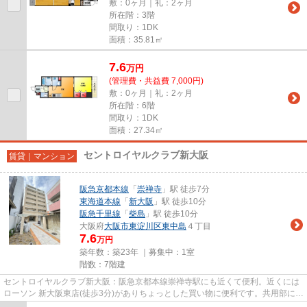
敷：0ヶ月｜礼：2ヶ月
所在階：3階
間取り：1DK
面積：35.81㎡
7.6
万
円
(管理費・共益費 7,000円)
敷：0ヶ月｜礼：2ヶ月
所在階：6階
間取り：1DK
面積：27.34㎡
セントロイヤルクラブ新大阪
賃貸｜マンション
阪急京都本線
「
崇禅寺
」駅 徒歩7分
東海道本線
「
新大阪
」駅 徒歩10分
阪急千里線
「
柴島
」駅 徒歩10分
大阪府
大阪市東淀川区
東中島
４丁目
7.6
万円
築年数：築23年 ｜募集中：
1室
階数：7階建
セントロイヤルクラブ新大阪：阪急京都本線崇禅寺駅にも近くて便利。近くには
ローソン 新大阪東店(徒歩3分)がありちょっとした買い物に便利です。共用部には
敷地内ごみ置き場・エレベ...