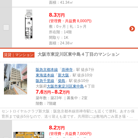
面積：41.34㎡
8.3
万
円
(管理費・共益費 8,000円)
敷：0ヶ月｜礼：1ヶ月
所在階：14階
間取り：1K
面積：24.38㎡
大阪市東淀川区東中島４丁目のマンション
賃貸｜マンション
阪急京都本線
「
崇禅寺
」駅 徒歩7分
東海道本線
「
新大阪
」駅 徒歩10分
阪急千里線
「
柴島
」駅 徒歩10分
大阪府
大阪市東淀川区
東中島
４丁目
7.6
8.2
万円～
万円
築年数：築23年 ｜募集中：
2室
階数：7階建
セントロイヤルクラブ新大阪：阪急京都本線崇禅寺駅にも近くて便利。あすか保
育所まで徒歩5分なので、送り迎えも楽です。共用部には敷地内ごみ置き場・エ
レベータなどが備わっておりと...
8.2
万
円
(管理費・共益費 7,000円)