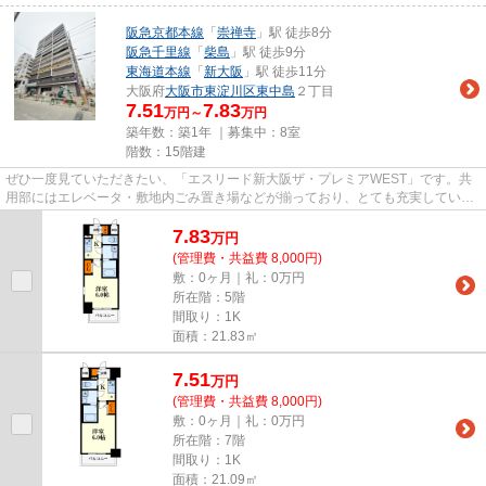
阪急京都本線
「
崇禅寺
」駅 徒歩8分
阪急千里線
「
柴島
」駅 徒歩9分
東海道本線
「
新大阪
」駅 徒歩11分
大阪府
大阪市東淀川区
東中島
２丁目
7.51
7.83
万円～
万円
築年数：築1年 ｜募集中：
8室
階数：15階建
ぜひ一度見ていただきたい、「エスリード新大阪ザ・プレミアWEST」です。共
用部にはエレベータ・敷地内ごみ置き場などが揃っており、とても充実していま
す。地上15階建ての物件。駅か...
7.83
万
円
(管理費・共益費 8,000円)
敷：0ヶ月｜礼：0万円
所在階：5階
間取り：1K
面積：21.83㎡
7.51
万
円
(管理費・共益費 8,000円)
敷：0ヶ月｜礼：0万円
所在階：7階
間取り：1K
面積：21.09㎡