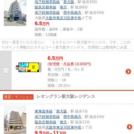
地下鉄御堂筋線
「
新大阪
」駅 徒歩10分
阪急京都本線
「
南方
」駅 徒歩9分
地下鉄御堂筋線
「
西中島南方
」駅 徒歩10分
大阪府
大阪市東淀川区
東中島
２丁目
6.5
万円
築年数：築9年 ｜募集中：
1室
階数：12階建
ぜひ一度見ていただきたい、「エステムコート新大阪Ⅺリンクス」です。こだわ
りポイント満載のエステムコート新大阪Ⅺリンクス。共用部には敷地内ごみ置き
場・エレベータなど様々な設備...
6.5
万
円
(管理費・共益費 10,000円)
敷：0万円｜礼：0ヶ月
所在階：12階
間取り：1K
面積：20.23㎡
レオングラン新大阪レジデンス
賃貸｜マンション
東海道本線
「
新大阪
」駅 徒歩7分
地下鉄御堂筋線
「
西中島南方
」駅 徒歩10分
阪急京都本線
「
南方
」駅 徒歩11分
大阪府
大阪市東淀川区
東中島
１丁目
9.5
11
万円～
万円