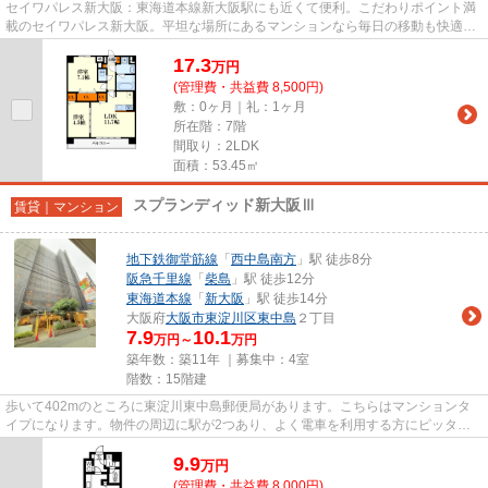
セイワパレス新大阪：東海道本線新大阪駅にも近くて便利。こだわりポイント満
載のセイワパレス新大阪。平坦な場所にあるマンションなら毎日の移動も快適で
す。2026年築の物件となって...
17.3
万
円
(管理費・共益費 8,500円)
敷：0ヶ月｜礼：1ヶ月
所在階：7階
間取り：2LDK
面積：53.45㎡
スプランディッド新大阪Ⅲ
賃貸｜マンション
地下鉄御堂筋線
「
西中島南方
」駅 徒歩8分
阪急千里線
「
柴島
」駅 徒歩12分
東海道本線
「
新大阪
」駅 徒歩14分
大阪府
大阪市東淀川区
東中島
２丁目
7.9
10.1
万円～
万円
築年数：築11年 ｜募集中：
4室
階数：15階建
歩いて402mのところに東淀川東中島郵便局があります。こちらはマンションタ
イプになります。物件の周辺に駅が2つあり、よく電車を利用する方にピッタリ
です。通風良好で常に新鮮な空気...
9.9
万
円
(管理費・共益費 8,000円)