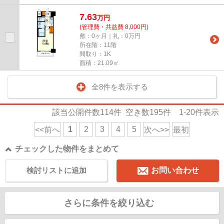
7.63
万
円
(管理費・共益費 8,000円)
敷：0ヶ月｜礼：0万円
所在階：11階
間取り：1K
面積：21.09㎡
全8件を表示する
該当公開件数
114
件 空き数
195
件
1-20
件表示
1
2
3
4
5
<<前へ
次へ>>
最初
チェックした物件をまとめて
検討リストに追加
お問い合わせ
さらに条件を絞り込む