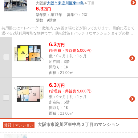
大阪府
大阪市東淀川区
東中島
４丁目
6.3
万円
築年数：築17年 ｜募集中：
2室
階数：9階建
共用部にはエレベータ・敷地内ごみ置き場などが揃っております。目的に応じて
選べる2駅利用可能な物件です。防犯対策もバッチリなマンションタイプの物件
です。魅力的な駅近の物件で、...
6.3
万
円
(管理費・共益費 5,000円)
敷：0ヶ月｜礼：1ヶ月
所在階：3階
間取り：1K
面積：21.00㎡
6.3
万
円
(管理費・共益費 5,000円)
敷：0ヶ月｜礼：1ヶ月
所在階：5階
間取り：1K
面積：21.00㎡
大阪市東淀川区東中島２丁目のマンション
賃貸｜マンション