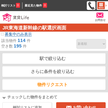
0
0
検討リスト
最近見た物件
お問合せ
JR東海道新幹線の駅選択画面
募集中のみ表示
114
該当物件
件
195
空き数
件
駅で絞り込む
さらに条件を絞り込む
物件リクエスト
チェックした物件をまとめて
検討リストに追加
お問い合わせ