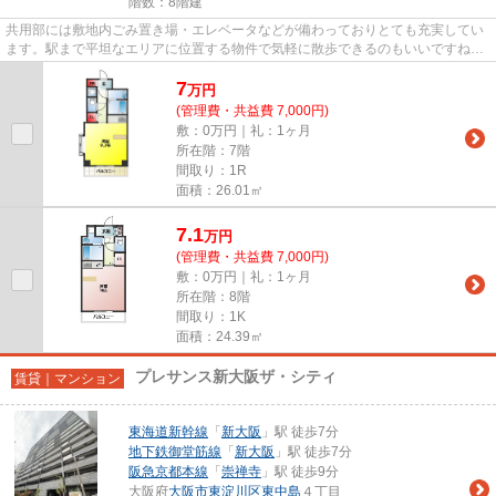
階数：8階建
共用部には敷地内ごみ置き場・エレベータなどが備わっておりとても充実してい
ます。駅まで平坦なエリアに位置する物件で気軽に散歩できるのもいいですね。
2駅利用できる物件は電車での...
7
万
円
(管理費・共益費 7,000円)
敷：0万円｜礼：1ヶ月
所在階：7階
間取り：1R
面積：26.01㎡
7.1
万
円
(管理費・共益費 7,000円)
敷：0万円｜礼：1ヶ月
所在階：8階
間取り：1K
面積：24.39㎡
プレサンス新大阪ザ・シティ
賃貸｜マンション
東海道新幹線
「
新大阪
」駅 徒歩7分
地下鉄御堂筋線
「
新大阪
」駅 徒歩7分
阪急京都本線
「
崇禅寺
」駅 徒歩9分
大阪府
大阪市東淀川区
東中島
４丁目