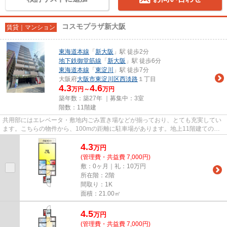
コスモプラザ新大阪
賃貸｜マンション
東海道本線
「
新大阪
」駅 徒歩2分
地下鉄御堂筋線
「
新大阪
」駅 徒歩6分
東海道本線
「
東淀川
」駅 徒歩7分
大阪府
大阪市東淀川区
西淡路
１丁目
4.3
4.6
万円～
万円
築年数：築27年 ｜募集中：
3室
階数：11階建
共用部にはエレベータ・敷地内ごみ置き場などが揃っており、とても充実してい
ます。こちらの物件から、100mの距離に駐車場があります。地上11階建てのこ
の物件なら景色もバッチリです...
4.3
万
円
(管理費・共益費 7,000円)
敷：0ヶ月｜礼：10万円
所在階：2階
間取り：1K
面積：21.00㎡
4.5
万
円
(管理費・共益費 7,000円)