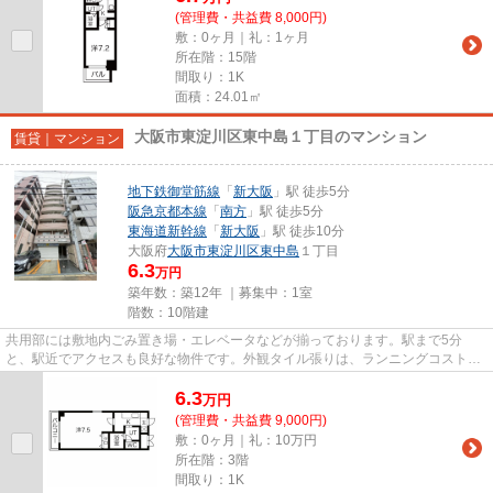
(管理費・共益費 8,000円)
敷：0ヶ月｜礼：1ヶ月
所在階：15階
間取り：1K
面積：24.01㎡
大阪市東淀川区東中島１丁目のマンション
賃貸｜マンション
地下鉄御堂筋線
「
新大阪
」駅 徒歩5分
阪急京都本線
「
南方
」駅 徒歩5分
東海道新幹線
「
新大阪
」駅 徒歩10分
大阪府
大阪市東淀川区
東中島
１丁目
6.3
万円
築年数：築12年 ｜募集中：
1室
階数：10階建
共用部には敷地内ごみ置き場・エレベータなどが揃っております。駅まで5分
と、駅近でアクセスも良好な物件です。外観タイル張りは、ランニングコストが
あまりかかりません。駐車場まで...
6.3
万
円
(管理費・共益費 9,000円)
敷：0ヶ月｜礼：10万円
所在階：3階
間取り：1K