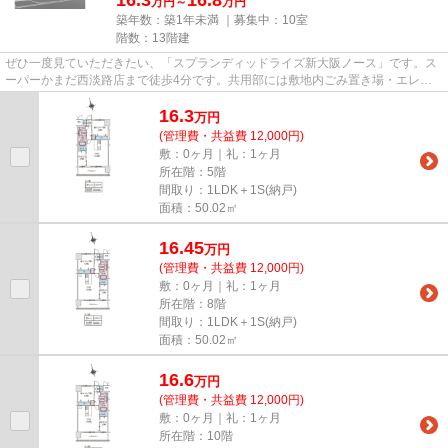
万円～
万円
築年数：築1年未満 ｜募集中：
10室
階数：13階建
ぜひ一度見ていただきたい、「スプランディッドライズ新大阪ノース」です。ス
ーパーかまだ西淡路店まで徒歩4分です。共用部には敷地内ごみ置き場・エレベ
ータ2基などが備わっておりと...
16.3
万
円
(管理費・共益費 12,000円)
敷：0ヶ月｜礼：1ヶ月
所在階：5階
間取り：1LDK＋1S(納戸)
面積：50.02㎡
16.45
万
円
(管理費・共益費 12,000円)
敷：0ヶ月｜礼：1ヶ月
所在階：8階
間取り：1LDK＋1S(納戸)
面積：50.02㎡
16.6
万
円
(管理費・共益費 12,000円)
敷：0ヶ月｜礼：1ヶ月
所在階：10階