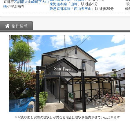
京都府
乙訓郡大山崎町
字大山
東海道本線
「
山崎
」駅 徒歩9分
2
崎
小字永福寺
阪急京都本線
「
西山天王山
」駅 徒歩29分
軽
物件情報
※写真や図と実際の現状とが異なる場合は現状を優先させていただきます