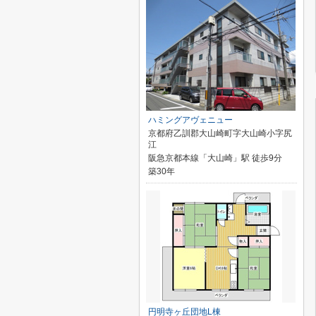
ハミングアヴェニュー
京都府乙訓郡大山崎町字大山崎小字尻
江
阪急京都本線「大山崎」駅 徒歩9分
築30年
円明寺ヶ丘団地L棟