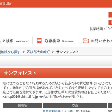
Life
営業時間：10:00
貸)地域から探す
>
乙訓郡大山崎町
>
サンフォレスト
サンフォレスト
朝に慌てることなく行動するために駅から徒歩7分の駅近物件はいかがで
です。敷地内ごみ置き場があればごみをもって歩く距離も少なくてすみま
応じて経路を選択できます。乙訓郡大山崎町の賃貸情報はお任せください
<shop001@chintailife.jp>からのお問い合わせが楽です。
所在地
交通
阪急京都本線
「
大山崎
」駅 徒歩7分
築