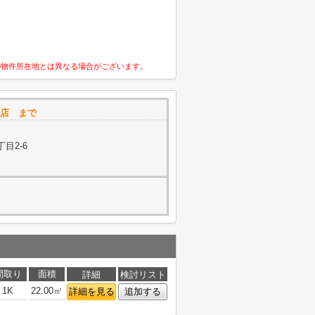
の物件所在地とは異なる場合がございます。
高槻店 まで
目2-6
間取り
面積
詳細
検討リスト
1K
22.00㎡
詳細を見る
追加する