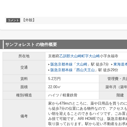
【外観】
コメント
サンフォレスト
の物件概要
所在地
京都府
乙訓郡大山崎町
字大山崎
小字永福寺
阪急京都本線
「
大山崎
」駅 徒歩7分
東海道
交通
阪急京都本線
「
西山天王山
」駅 徒歩29分
賃料
5.2万円
管理費・共
面積
22.00㎡
築年月（築
種別/構造
ハイツ / 軽量鉄骨
階建
家から479mのところに、薬や日用品を買うの
ら徒歩7分の位置にある物件なので、アクセス
い朝を迎えることのできるハイツです。ごみ置
備考
み捨て可能です。ARI HOMEでは、阪急京都
取り扱っております。駅から近い不動産をお求めの