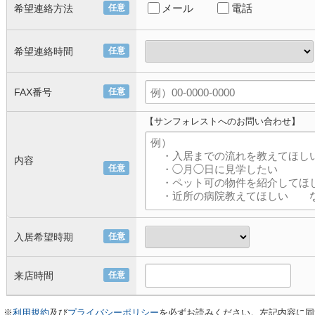
メール
電話
希望連絡方法
任意
希望連絡時間
任意
FAX番号
任意
【サンフォレストへのお問い合わせ】
内容
任意
入居希望時期
任意
来店時間
任意
※
利用規約
及び
プライバシーポリシー
を必ずお読みください。左記内容に同