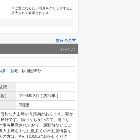
※ご覧になりたい写真をクリックすると
拡大されて表示されます。
情報の見方
【ハイツ】
本線
「
山崎
」駅 徒歩9分
益費
-
年数）
1999年 3月 ( 築27年 )
2階建
に便利な大山崎ゆう薬局があります。駅か
も良好です。陽当りも良いので、清々し
き場も用意されており、通勤前などにご
本線大山崎を中心に数多くの不動産情報を
方は、ARI HOMEにお任せくださ