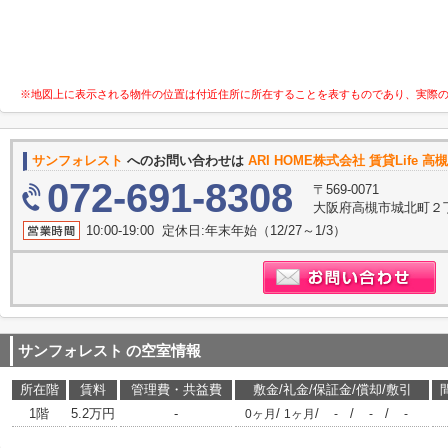
※地図上に表示される物件の位置は付近住所に所在することを表すものであり、実際
サンフォレスト
へのお問い合わせは
ARI HOME株式会社 賃貸Life 
072-691-8308
〒569-0071
大阪府高槻市城北町２丁
10:00-19:00 定休日:年末年始（12/27～1/3）
サンフォレスト
の空室情報
所在階
賃料
管理費・共益費
敷金/礼金/保証金/償却/敷引
1階
5.2万円
-
/
/
/
/
0ヶ月
1ヶ月
-
-
-