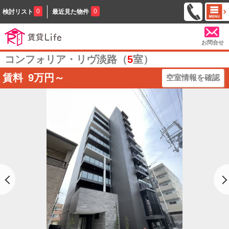
0
0
検討リスト
最近見た物件
お問合せ
コンフォリア・リヴ淡路（
5
室）
賃料
9
万円～
空室情報を確認