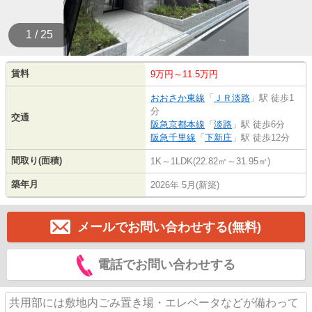
1 / 25
賃料
9万円～11.5万円
おおさか東線
「
ＪＲ淡路
」駅 徒歩1
分
交通
阪急京都本線
「
淡路
」駅 徒歩6分
阪急千里線
「
下新庄
」駅 徒歩12分
間取り(面積)
1K～1LDK(22.82㎡～31.95㎡)
築年月
2026年 5月(新築)
メールでお問い合わせする(無料)
電話でお問い合わせする
共用部には敷地内ごみ置き場・エレベータなどが備わって