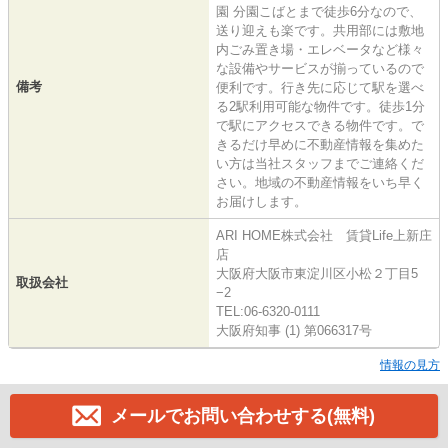
園 分園こばとまで徒歩6分なので、
送り迎えも楽です。共用部には敷地
内ごみ置き場・エレベータなど様々
な設備やサービスが揃っているので
備考
便利です。行き先に応じて駅を選べ
る2駅利用可能な物件です。徒歩1分
で駅にアクセスできる物件です。で
きるだけ早めに不動産情報を集めた
い方は当社スタッフまでご連絡くだ
さい。地域の不動産情報をいち早く
お届けします。
ARI HOME株式会社 賃貸Life上新庄
店
大阪府大阪市東淀川区小松２丁目5
取扱会社
−2
TEL:06-6320-0111
大阪府知事 (1) 第066317号
情報の見方
メールでお問い合わせする(無料)