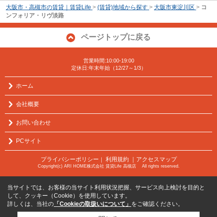
大阪市・高槻市の賃貸｜賃貸Life
>
(賃貸)地域から探す
>
大阪市東淀川区
>
コ
ンフォリア・リヴ淡路
ページトップに戻る
営業時間:10:00-19:00
定休日:年末年始（12/27～1/3）
ホーム
会社概要
お問い合わせ
PCサイト
プライバシーポリシー
利用規約
｜アクセスマップ
｜
Copyright(c) ARI HOME株式会社 賃貸Life 高槻店 All rights reserved.
当サイトでは、お客様の当サイト利用状況把握、サービス向上検討を目的と
して、クッキー（Cookie）を使用しています。
詳しくは、当社の
「Cookieの取扱いについて」
をご確認ください。