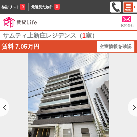
0
0
検討リスト
最近見た物件
お問合せ
サムティ上新庄レジデンス（
1
室）
賃料
7.05万円
空室情報を確認