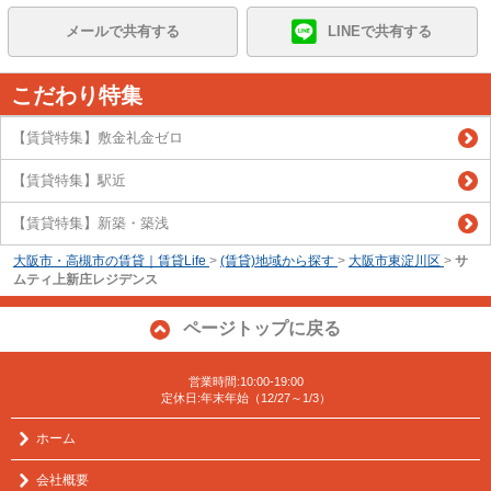
メールで共有する
LINEで共有する
こだわり特集
【賃貸特集】敷金礼金ゼロ
【賃貸特集】駅近
【賃貸特集】新築・築浅
大阪市・高槻市の賃貸｜賃貸Life
>
(賃貸)地域から探す
>
大阪市東淀川区
>
サ
ムティ上新庄レジデンス
ページトップに戻る
営業時間:10:00-19:00
定休日:年末年始（12/27～1/3）
ホーム
会社概要