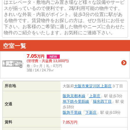
はエレベータ・敷地内ごみ置き場など様々な設備やサービ
スが揃っているので便利です。2駅利用可能の物件です。
きれいな外装・内装がポイント。徒歩3分の位置に駅があ
る物件です。賃貸物件をお探しの方は、ぜひ当社にお任せ
下さい。お客様のご希望に適した物件やニーズに合わせた
物件のご紹介をいたします。お気軽にご連絡下さい。
空室一覧
7.05
万
円
NEW
(管理費・共益費 13,000円)
敷：0ヶ月｜礼：0万円
3階 / 1K / 24.79㎡
所在地
大阪府
大阪市東淀川区
上新庄
３丁目
阪急京都本線
「
上新庄
」駅 徒歩3分
地下鉄今里筋線
「
瑞光四丁目
」駅 徒
交通
歩18分
阪急千里線
「
下新庄
」駅 徒歩19分
賃料
7.05万円