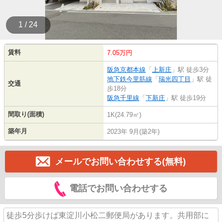
1 / 24
賃料
7.05万円
阪急京都本線
「
上新庄
」駅 徒歩3分
地下鉄今里筋線
「
瑞光四丁目
」駅 徒
交通
歩18分
阪急千里線
「
下新庄
」駅 徒歩19分
間取り(面積)
1K(24.79㎡)
築年月
2023年 9月(築2年)
メールでお問い合わせする(無料)
電話でお問い合わせする
徒歩5分歩けば東淀川小松二郵便局があります。共用部に