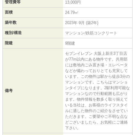
管理費等
13,000円
面積
24.79㎡
築年数
2023年 9月 (築2年)
種別/構造
マンション/鉄筋コンクリート
階建
9階建
セブンイレブン 大阪上新庄3丁目店
が77m以内にある物件です。共用部
には敷地内ごみ置き場・エレベータ
などが備わっておりとても充実して
います。この物件は駅から徒歩3分の
マンションです。こちらはマンショ
ンタイプになります。2駅利用可能な
備考
マンションなので行動範囲も広がり
ます。物件情報を数多く取り揃えて
いる当社は、お客様のライフスタイ
ルに適した物件のご紹介をさせてい
ただきます。ご要望やご不明な点な
どございましたら、お気軽にご連絡
下さい。