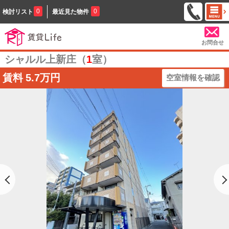
0
0
検討リスト
最近見た物件
お問合せ
シャルル上新庄（
1
室）
賃料
5.7万円
空室情報を確認