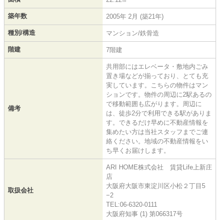
築年数
2005年 2月 (築21年)
種別/構造
マンション/鉄骨造
階建
7階建
共用部にはエレベータ・敷地内ごみ
置き場などが揃っており、とても充
実しています。こちらの物件はマン
ションです。物件の周辺に2駅あるの
で移動範囲も広がります。周辺に
備考
は、徒歩2分で利用できる駅がありま
す。できるだけ早めに不動産情報を
集めたい方は当社スタッフまでご連
絡ください。地域の不動産情報をい
ち早くお届けします。
ARI HOME株式会社 賃貸Life上新庄
店
大阪府大阪市東淀川区小松２丁目5
取扱会社
−2
TEL:06-6320-0111
大阪府知事 (1) 第066317号