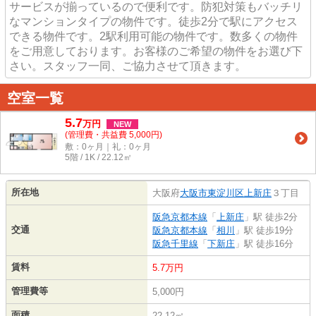
サービスが揃っているので便利です。防犯対策もバッチリ
なマンションタイプの物件です。徒歩2分で駅にアクセス
できる物件です。2駅利用可能の物件です。数多くの物件
をご用意しております。お客様のご希望の物件をお選び下
さい。スタッフ一同、ご協力させて頂きます。
空室一覧
5.7
万
円
NEW
(管理費・共益費 5,000円)
敷：0ヶ月｜礼：0ヶ月
5階 / 1K / 22.12㎡
所在地
大阪府
大阪市東淀川区
上新庄
３丁目
阪急京都本線
「
上新庄
」駅 徒歩2分
交通
阪急京都本線
「
相川
」駅 徒歩19分
阪急千里線
「
下新庄
」駅 徒歩16分
賃料
5.7万円
管理費等
5,000円
面積
22.12㎡