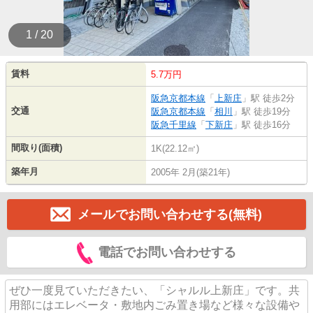
1 / 20
賃料
5.7万円
阪急京都本線
「
上新庄
」駅 徒歩2分
交通
阪急京都本線
「
相川
」駅 徒歩19分
阪急千里線
「
下新庄
」駅 徒歩16分
間取り(面積)
1K(22.12㎡)
築年月
2005年 2月(築21年)
メールでお問い合わせする(無料)
電話でお問い合わせする
ぜひ一度見ていただきたい、「シャルル上新庄」です。共
用部にはエレベータ・敷地内ごみ置き場など様々な設備や