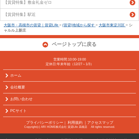
【賃貸特集】敷金礼金ゼロ
【賃貸特集】駅近
大阪市・高槻市の賃貸｜賃貸Life
>
(賃貸)地域から探す
>
大阪市東淀川区
>
シ
ャルル上新庄
ページトップに戻る
営業時間:10:00-19:00
定休日:年末年始（12/27～1/3）
ホーム
会社概要
お問い合わせ
PCサイト
プライバシーポリシー
利用規約
｜アクセスマップ
｜
Copyright(c) ARI HOME株式会社 賃貸Life 高槻店 All rights reserved.