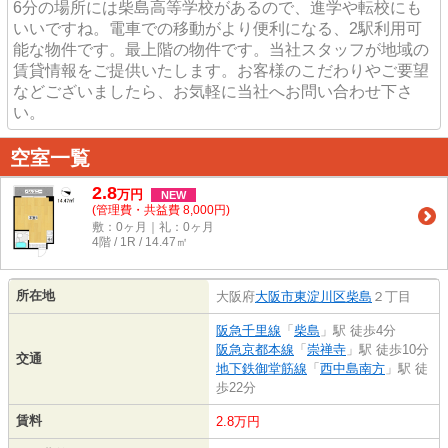
6分の場所には柴島高等学校があるので、進学や転校にも
いいですね。電車での移動がより便利になる、2駅利用可
能な物件です。最上階の物件です。当社スタッフが地域の
賃貸情報をご提供いたします。お客様のこだわりやご要望
などございましたら、お気軽に当社へお問い合わせ下さ
い。
空室一覧
2.8
万
円
NEW
(管理費・共益費 8,000円)
敷：0ヶ月｜礼：0ヶ月
4階 / 1R / 14.47㎡
所在地
大阪府
大阪市東淀川区
柴島
２丁目
阪急千里線
「
柴島
」駅 徒歩4分
阪急京都本線
「
崇禅寺
」駅 徒歩10分
交通
地下鉄御堂筋線
「
西中島南方
」駅 徒
歩22分
賃料
2.8万円