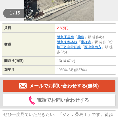
1 / 15
賃料
2.8万円
阪急千里線
「
柴島
」駅 徒歩4分
阪急京都本線
「
崇禅寺
」駅 徒歩10分
交通
地下鉄御堂筋線
「
西中島南方
」駅 徒
歩22分
間取り(面積)
1R(14.47㎡)
築年月
1989年 3月(築37年)
メールでお問い合わせする(無料)
電話でお問い合わせする
ぜひ一度見ていただきたい、「ジオナ柴島Ⅰ」です。徒歩