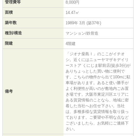
管理費等
8,000円
面積
14.47㎡
築年数
1989年 3月 (築37年)
種別/構造
マンション/鉄骨造
階建
4階建
「ジオナ柴島Ⅰ」のここがイチオ
シ。近くにはニューヤマザキデイリ
ーストア くにじま駅前店(徒歩3分)が
ありちょっとした買い物に便利で
す。こちらの物件から出て100mに駐
車場があります。あると使い勝手が
よく利便性が高いのが敷地内ごみ置
備考
き場です。大阪市東淀川区エリアに
ある賃貸情報のことなら、地域に密
着した当社へお任せ下さい。当社
は、多種多様な賃貸情報を取り扱っ
ております。ご要望や不明な点など
ございましたら、お気軽にご連絡下
さい。