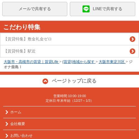
メールで共有する
LINEで共有する
こだわり特集
【賃貸特集】敷金礼金ゼロ
【賃貸特集】駅近
大阪市・高槻市の賃貸｜賃貸Life
>
(賃貸)地域から探す
>
大阪市東淀川区
>
ジ
オナ柴島Ⅰ
ページトップに戻る
営業時間:10:00-19:00
定休日:年末年始（12/27～1/3）
ホーム
会社概要
お問い合わせ