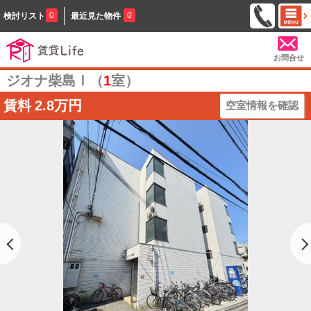
0
0
検討リスト
最近見た物件
お問合せ
ジオナ柴島Ⅰ（
1
室）
賃料
2.8万円
空室情報を確認