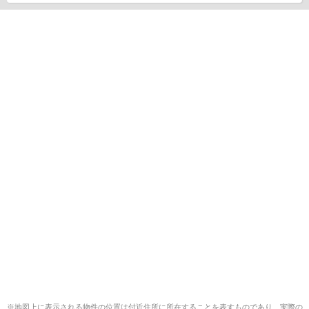
※地図上に表示される物件の位置は付近住所に所在することを表すものであり、実際の