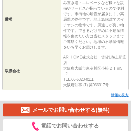
み置き場・エレベータなど様々な設
備やサービスが揃っているので便利
です。市街地の騒音が届きにくい高
備考
層階の物件です。地上15階建てのイ
チオシの物件です。風通しが良い物
件です。できるだけ早めに不動産情
報を集めたい方は当社スタッフまで
ご連絡ください。地域の不動産情報
をいち早くお届けします。
ARI HOME株式会社 賃貸Life上新庄
店
大阪府大阪市東淀川区小松２丁目5
取扱会社
−2
TEL:06-6320-0111
大阪府知事 (1) 第066317号
情報の見方
メールでお問い合わせする(無料)
電話でお問い合わせする