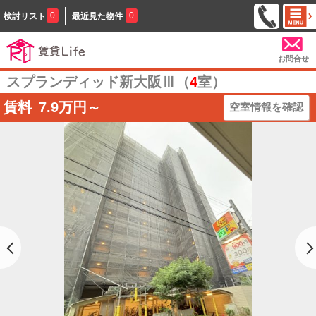
0
0
検討リスト
最近見た物件
お問合せ
スプランディッド新大阪Ⅲ（
4
室）
賃料
7.9
万円～
空室情報を確認