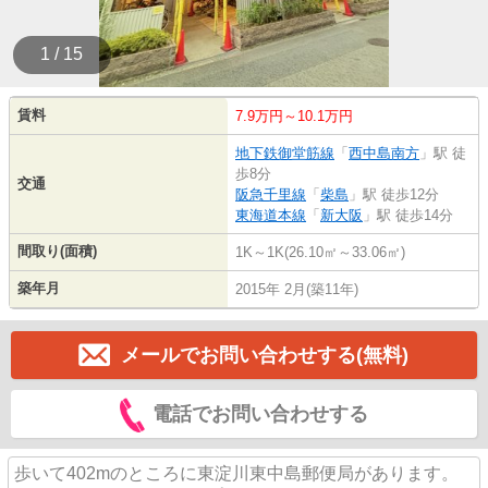
1 / 15
賃料
7.9万円～10.1万円
地下鉄御堂筋線
「
西中島南方
」駅 徒
歩8分
交通
阪急千里線
「
柴島
」駅 徒歩12分
東海道本線
「
新大阪
」駅 徒歩14分
間取り(面積)
1K～1K(26.10㎡～33.06㎡)
築年月
2015年 2月(築11年)
メールでお問い合わせする(無料)
電話でお問い合わせする
歩いて402mのところに東淀川東中島郵便局があります。