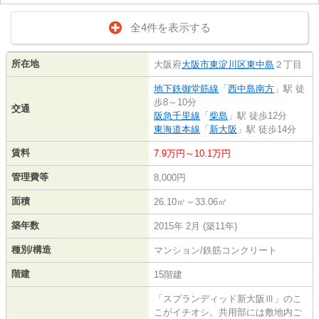
全4件を表示する
所在地
大阪府
大阪市東淀川区
東中島
２丁目
地下鉄御堂筋線
「
西中島南方
」駅 徒
歩8～10分
交通
阪急千里線
「
柴島
」駅 徒歩12分
東海道本線
「
新大阪
」駅 徒歩14分
賃料
7.9万円～10.1万円
管理費等
8,000円
面積
26.10㎡～33.06㎡
築年数
2015年 2月 (築11年)
種別/構造
マンション/鉄筋コンクリート
階建
15階建
「スプランディッド新大阪Ⅲ」のこ
こがイチオシ。共用部には敷地内ご