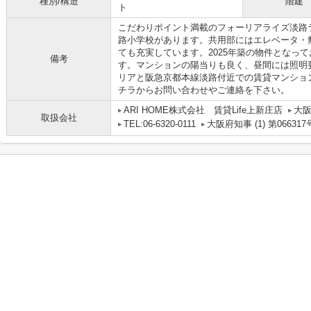
種別/構造
階建
ト
こだわりポイント満載のフォーリアライズ淡路
路小学校があります。共用部にはエレベータ・
ても充実しています。2025年築の物件となっ
備考
す。マンションの陽当りも良く、昼間には照明
リアと阪急京都本線淡路付近での賃貸マンショ
チラからお問い合わせやご連絡を下さい。
ARI HOME株式会社 賃貸Life上新庄店
大阪
取扱会社
TEL:06-6320-0111
大阪府知事 (1) 第066317