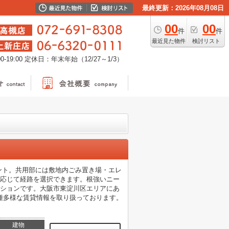
最終更新：2026年08月08日
00
00
件
件
最近見た物件
検討リスト
-19:00
定休日：年末年始（12/27～1/3）
ント。共用部には敷地内ごみ置き場・エレ
に応じて経路を選択できます。根強いニー
ンションです。大阪市東淀川区エリアにあ
種多様な賃貸情報を取り扱っております。
建物