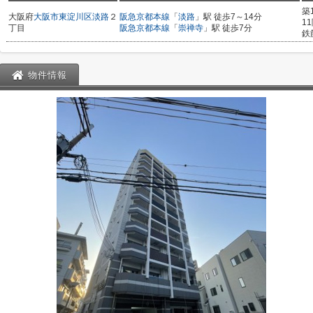
築
大阪府
大阪市東淀川区
淡路
２
阪急京都本線
「
淡路
」駅 徒歩7～14分
1
丁目
阪急京都本線
「
崇禅寺
」駅 徒歩7分
鉄
物件情報