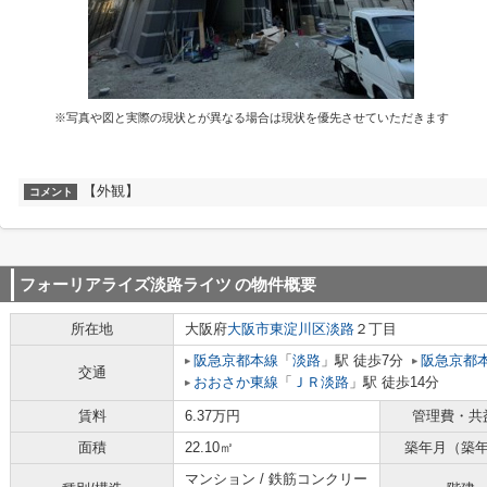
※写真や図と実際の現状とが異なる場合は現状を優先させていただきます
【外観】
コメント
フォーリアライズ淡路ライツ
の物件概要
所在地
大阪府
大阪市東淀川区
淡路
２丁目
阪急京都本線
「
淡路
」駅 徒歩7分
阪急京都
交通
おおさか東線
「
ＪＲ淡路
」駅 徒歩14分
賃料
6.37万円
管理費・共
面積
22.10㎡
築年月（築
マンション / 鉄筋コンクリー