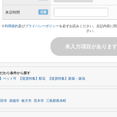
来店時間
任意
※
利用規約
及び
プライバシーポリシー
を必ずお読みください。左記内容に同
さい。
未入力項目がありま
だわり条件から探す
】ペット可
【賃貸特集】駅近
【賃貸特集】新築・築浅
吹田市
高槻市
枚方市
茨木市
三島郡島本町