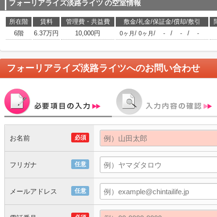
フォーリアライズ淡路ライツ
の空室情報
所在階
賃料
管理費・共益費
敷金/礼金/保証金/償却/敷引
6階
6.37万円
10,000円
/
/
/
/
0ヶ月
0ヶ月
-
-
-
フォーリアライズ淡路ライツ
へのお問い合わせ
お名前
必須
フリガナ
任意
メールアドレス
任意