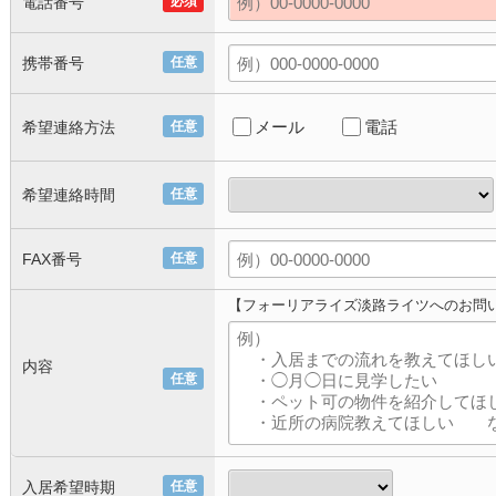
電話番号
必須
携帯番号
任意
メール
電話
希望連絡方法
任意
希望連絡時間
任意
FAX番号
任意
【フォーリアライズ淡路ライツへのお問
内容
任意
入居希望時期
任意