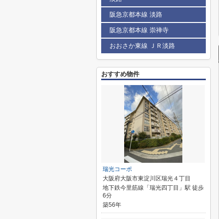
阪急京都本線 淡路
阪急京都本線 崇禅寺
おおさか東線 ＪＲ淡路
おすすめ物件
瑞光コーポ
大阪府大阪市東淀川区瑞光４丁目
地下鉄今里筋線「瑞光四丁目」駅 徒歩
6分
築56年