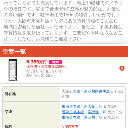
わっておりとても充実しています。地上15階建てのイチオ
シの物件です。駅まで徒歩3分の立地が魅力的な、利便性
の高い物件です。駐車場まで150mの物件、いかがでしょ
うか。大阪市東淀川区エリアにある賃貸情報のことなら、
地域に密着した当社へお任せ下さい。当社は、多種多様な
賃貸情報を取り扱っております。ご要望や不明な点などご
ざいましたら、お気軽にご連絡下さい。
空室一覧
6.385
万
円
NEW
(管理費・共益費 8,150円)
敷：3万円｜礼：8万円
6階 / 1K / 21.28㎡
大阪府
大阪市東淀川区
東中島
１丁目1
所在地
8-26
東海道本線
「
新大阪
」駅 徒歩3分
交通
阪急京都本線
「
崇禅寺
」駅 徒歩11分
東海道本線
「
東淀川
」駅 徒歩13分
賃料
6.385万円