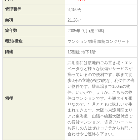
管理費等
8,150円
面積
21.28㎡
築年数
2005年 9月 (築20年)
種別/構造
マンション/鉄骨鉄筋コンクリート
階建
15階建 地下1階
共用部には敷地内ごみ置き場・エレ
ベータなど様々な設備やサービスが
揃っているので便利です。駅まで徒
歩3分の立地が魅力的な、利便性の高
い物件です。駐車場まで150mの物
件、いかがでしょうか。こちらの物
備考
件はマンションです。外観タイル張
りなので、年月とともに味わいが生
まれてきます。大阪市東淀川区エリ
アと東海道・山陽本線新大阪付近で
の賃貸マンション、賃貸アパートを
お探しの方はぜひコチラからお問い
合わせやご連絡を下さい。