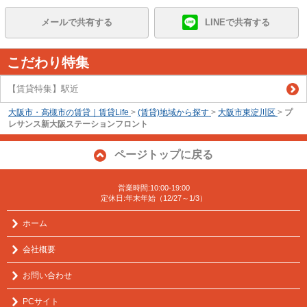
メールで共有する
LINEで共有する
こだわり特集
【賃貸特集】駅近
大阪市・高槻市の賃貸｜賃貸Life
>
(賃貸)地域から探す
>
大阪市東淀川区
>
プ
レサンス新大阪ステーションフロント
ページトップに戻る
営業時間:10:00-19:00
定休日:年末年始（12/27～1/3）
ホーム
会社概要
お問い合わせ
PCサイト