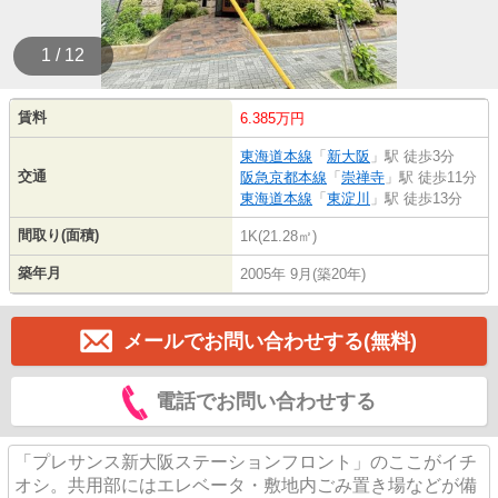
1 / 12
賃料
6.385万円
東海道本線
「
新大阪
」駅 徒歩3分
交通
阪急京都本線
「
崇禅寺
」駅 徒歩11分
東海道本線
「
東淀川
」駅 徒歩13分
間取り(面積)
1K(21.28㎡)
築年月
2005年 9月(築20年)
メールでお問い合わせする(無料)
電話でお問い合わせする
「プレサンス新大阪ステーションフロント」のここがイチ
オシ。共用部にはエレベータ・敷地内ごみ置き場などが備