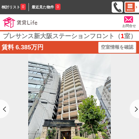
0
0
検討リスト
最近見た物件
お問合せ
プレサンス新大阪ステーションフロント（
1
室）
賃料
6.385万円
空室情報を確認