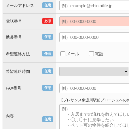
メールアドレス
任意
電話番号
必須
携帯番号
任意
メール
電話
希望連絡方法
任意
希望連絡時間
任意
FAX番号
任意
【プレサンス東淀川駅前プローシェへの
内容
任意