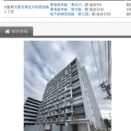
東海道本線
「
東淀川
」駅 徒歩4分
新
大阪府
大阪市東淀川区
西淡路
東海道本線
「
新大阪
」駅 徒歩12分
1
１丁目
地下鉄御堂筋線
「
東三国
」駅 徒歩13分
鉄
物件情報