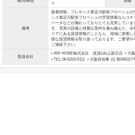
種別/構造
階建
ト
新着情報：プレサンス東淀川駅前プローシェの
ンス東淀川駅前プローシェの空室情報ならコチ
ベータなどが備わっておりとても充実していま
備考
す。充実の設備と綺麗な室内を兼ね備えた、令
リアにある賃貸情報のことなら、地域に密着し
様な賃貸情報を取り扱っております。ご要望や
ご連絡下さい。
ARI HOME株式会社 賃貸Life上新庄店
大阪
取扱会社
TEL:06-6320-0111
大阪府知事 (1) 第066317