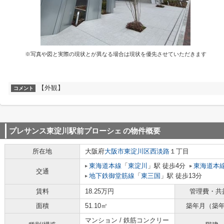
※写真や図と実際の現状とが異なる場合は現状を優先させていただきます
【外観】
コメント
プレサンス東淀川駅前プローシェ
の物件概要
所在地
大阪府
大阪市東淀川区
西淡路
１丁目
東海道本線
「
東淀川
」駅 徒歩4分
東海道本
交通
地下鉄御堂筋線
「
東三国
」駅 徒歩13分
賃料
18.25万円
管理費・共
面積
51.10㎡
築年月（築
マンション / 鉄筋コンクリー