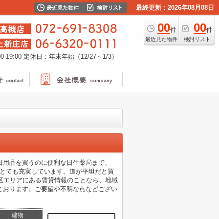
最終更新：2026年08月08日
00
00
件
件
最近見た物件
検討リスト
-19:00
定休日：年末年始（12/27～1/3）
日用品を買うのに便利な日生薬局まで、
りとても充実しています。道が平坦だと買
区エリアにある賃貸情報のことなら、地域
ております。ご要望や不明な点などござい
建物