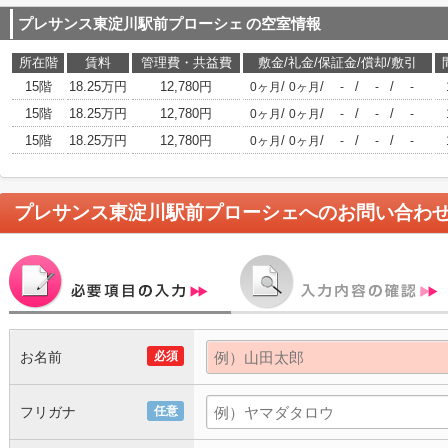
プレサンス東淀川駅前プローシェ
の空室情報
所在階
賃料
管理費・共益費
敷金/礼金/保証金/償却/敷引
15階
18.25万円
12,780円
/
/
/
/
0ヶ月
0ヶ月
-
-
-
15階
18.25万円
12,780円
/
/
/
/
0ヶ月
0ヶ月
-
-
-
15階
18.25万円
12,780円
/
/
/
/
0ヶ月
0ヶ月
-
-
-
プレサンス東淀川駅前プローシェ
へのお問い合わ
お名前
必須
フリガナ
任意