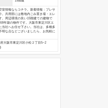
15階建
空室情報ならコチラ。新着情報：プレサ
ラ。共用部には敷地内ごみ置き場・エレ
す。周辺環境の良い15階建ての建物で
和8年築の物件です。大阪市東淀川区エ
た当社へお任せ下さい。当社は、多種多
不明な点などございましたら、お気軽に
府大阪市東淀川区小松２丁目5−2
号