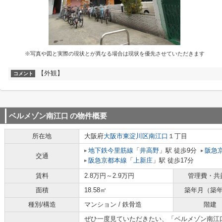
※写真や図と実際の現状とが異なる場合は現状を優先させていただきます
【外観】
コメント
ベルメゾン南江口
の物件概要
所在地
大阪府
大阪市東淀川区
南江口
１丁目
地下鉄今里筋線
「
井高野
」駅 徒歩9分
阪急
交通
阪急京都本線
「
上新庄
」駅 徒歩17分
賃料
2.8万円～2.9万円
管理費・共
面積
18.58㎡
築年月（築
種別/構造
マンション / 鉄骨造
階建
ぜひ一度見ていただきたい、「ベルメゾン南江