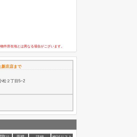
の物件所在地とは異なる場合がございます。
e上新庄店まで
小松２丁目5−2
間取り
面積
詳細
検討リスト