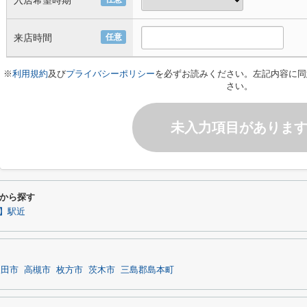
入居希望時期
来店時間
任意
※
利用規約
及び
プライバシーポリシー
を必ずお読みください。左記内容に同
さい。
未入力項目がありま
から探す
】駅近
吹田市
高槻市
枚方市
茨木市
三島郡島本町