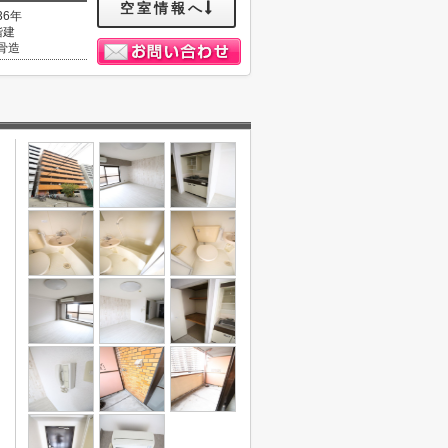
空室情報へ
36年
階建
骨造