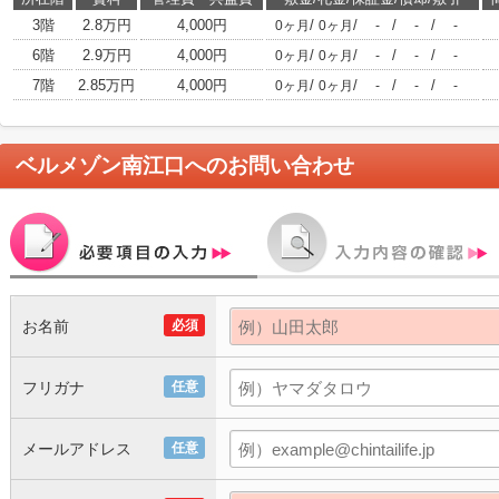
3階
2.8万円
4,000円
/
/
/
/
0ヶ月
0ヶ月
-
-
-
6階
2.9万円
4,000円
/
/
/
/
0ヶ月
0ヶ月
-
-
-
7階
2.85万円
4,000円
/
/
/
/
0ヶ月
0ヶ月
-
-
-
ベルメゾン南江口
へのお問い合わせ
お名前
必須
フリガナ
任意
メールアドレス
任意