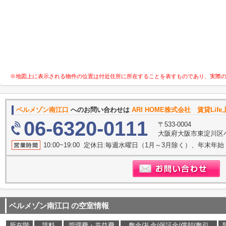
※地図上に表示される物件の位置は付近住所に所在することを表すものであり、実際
ベルメゾン南江口
へのお問い合わせは
ARI HOME株式会社 賃貸Lif
06-6320-0111
〒533-0004
大阪府大阪市東淀川区
10:00~19:00 定休日:毎週水曜日（1月～3月除く）、年末年始
ベルメゾン南江口
の空室情報
所在階
賃料
管理費・共益費
敷金/礼金/保証金/償却/敷引