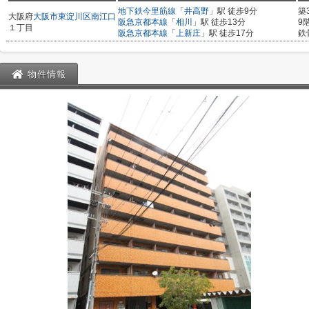
地下鉄今里筋線
「
井高野
」駅 徒歩9分
築
大阪府
大阪市東淀川区
南江口
阪急京都本線
「
相川
」駅 徒歩13分
9
１丁目
阪急京都本線
「
上新庄
」駅 徒歩17分
鉄
物件情報