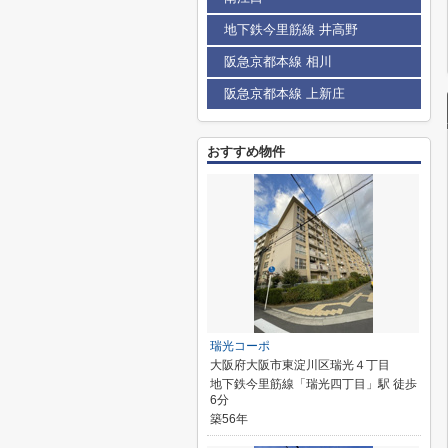
地下鉄今里筋線 井高野
阪急京都本線 相川
阪急京都本線 上新庄
おすすめ物件
瑞光コーポ
大阪府大阪市東淀川区瑞光４丁目
地下鉄今里筋線「瑞光四丁目」駅 徒歩
6分
築56年