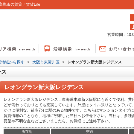
槻市の賃貸／賃貸Life
営業時間：10:00
貸)地域から探す
>
大阪市東淀川区
>
レオングラン新大阪レジデンス
ンス
レオングラン新大阪レジデンス
レオングラン新大阪レジデンス：東海道本線新大阪駅にも近くて便利。共
どが備わっておりとても充実しています。外壁はタイル張りとなっていて
かけに便利な、徒歩7分に駅のある物件です。こちらはマンションタイプ
賃貸情報のことなら、地域に密着した当社へお任せ下さい。当社は、多種
要望や不明な点などございましたら、お気軽にご連絡下さい。
所在地
交通