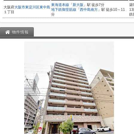
東海道本線
「
新大阪
」駅 徒歩7分
築
大阪府
大阪市東淀川区
東中島
地下鉄御堂筋線
「
西中島南方
」駅 徒歩10～11
1
１丁目
分
鉄
物件情報