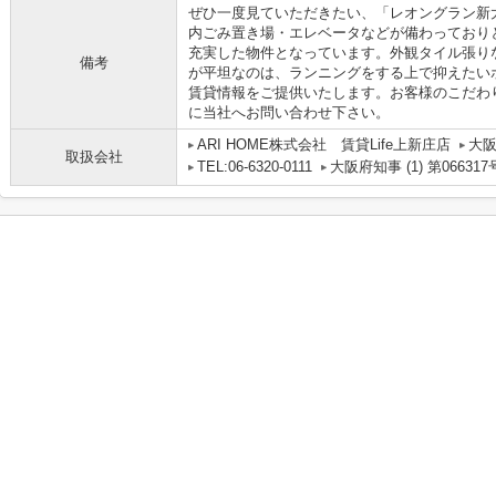
ぜひ一度見ていただきたい、「レオングラン新
内ごみ置き場・エレベータなどが備わっており
充実した物件となっています。外観タイル張り
備考
が平坦なのは、ランニングをする上で抑えたい
賃貸情報をご提供いたします。お客様のこだわ
に当社へお問い合わせ下さい。
ARI HOME株式会社 賃貸Life上新庄店
大阪
取扱会社
TEL:06-6320-0111
大阪府知事 (1) 第066317