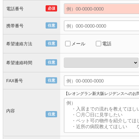
電話番号
必須
携帯番号
任意
メール
電話
希望連絡方法
任意
希望連絡時間
任意
FAX番号
任意
【レオングラン新大阪レジデンスへのお
内容
任意