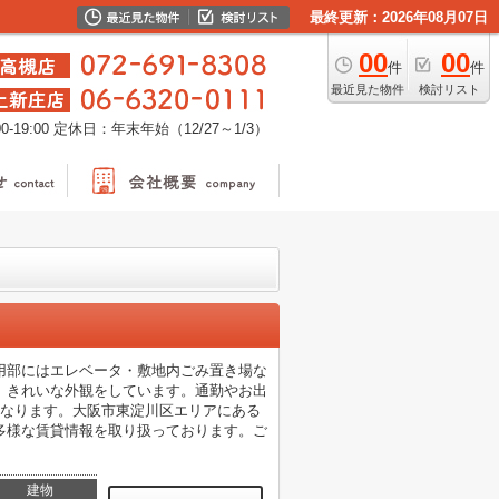
最終更新：2026年08月07日
00
00
件
件
最近見た物件
検討リスト
-19:00
定休日：年末年始（12/27～1/3）
用部にはエレベータ・敷地内ごみ置き場な
、きれいな外観をしています。通勤やお出
になります。大阪市東淀川区エリアにある
多様な賃貸情報を取り扱っております。ご
建物