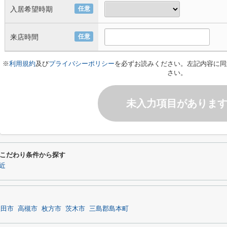
入居希望時期
任意
来店時間
任意
※
利用規約
及び
プライバシーポリシー
を必ずお読みください。左記内容に同
さい。
未入力項目がありま
こだわり条件から探す
近
吹田市
高槻市
枚方市
茨木市
三島郡島本町