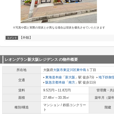
※写真や図と実際の現状とが異なる場合は現状を優先させていただきます
【外観】
コメント
レオングラン新大阪レジデンス
の物件概要
所在地
大阪府
大阪市東淀川区
東中島
１丁目
東海道本線
「
新大阪
」駅 徒歩7分
地下鉄御
交通
阪急京都本線
「
南方
」駅 徒歩11分
賃料
9.5万円～11.8万円
管理費・共
面積
27.48㎡～33.35㎡
築年月（築
マンション / 鉄筋コンクリー
種別/構造
階建
ト