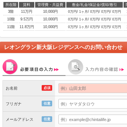
所在階
賃料
管理費・共益費
敷金/礼金/保証金/償却/敷引
3階
11万円
10,000円
/
/
/
/
0万円
1ヶ月
0万円
0万円
0万円
10階
9.5万円
10,000円
/
/
/
/
0万円
1ヶ月
0万円
0万円
0万円
11階
11.8万円
10,000円
/
/
/
/
0万円
1ヶ月
0万円
0万円
0万円
レオングラン新大阪レジデンス
へのお問い合わせ
お名前
必須
フリガナ
任意
メールアドレス
任意