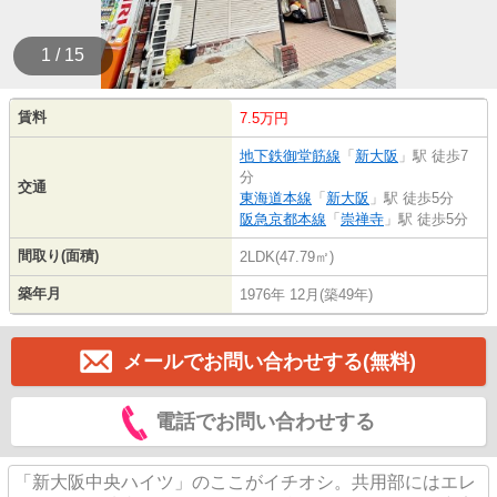
1 / 15
賃料
7.5万円
地下鉄御堂筋線
「
新大阪
」駅 徒歩7
分
交通
東海道本線
「
新大阪
」駅 徒歩5分
阪急京都本線
「
崇禅寺
」駅 徒歩5分
間取り(面積)
2LDK(47.79㎡)
築年月
1976年 12月(築49年)
メールでお問い合わせする(無料)
電話でお問い合わせする
「新大阪中央ハイツ」のここがイチオシ。共用部にはエレ