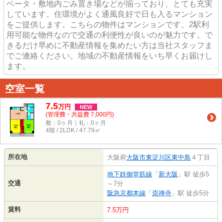
ベータ・敷地内ごみ置き場などが揃っており、とても充実
しています。住環境がよく通風良好で日も入るマンション
をご提供します。こちらの物件はマンションです。2駅利
用可能な物件なので交通の利便性が良いのが魅力です。で
きるだけ早めに不動産情報を集めたい方は当社スタッフま
でご連絡ください。地域の不動産情報をいち早くお届けし
ます。
空室一覧
7.5
万
円
NEW
(管理費・共益費 7,000円)
敷：0ヶ月｜礼：0ヶ月
4階 / 2LDK / 47.79㎡
所在地
大阪府
大阪市東淀川区
東中島
４丁目
地下鉄御堂筋線
「
新大阪
」駅 徒歩5
交通
～7分
阪急京都本線
「
崇禅寺
」駅 徒歩5分
賃料
7.5万円