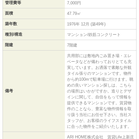
管理費等
7,000円
面積
47.79㎡
築年数
1976年 12月 (築49年)
種別/構造
マンション/鉄筋コンクリート
階建
7階建
共用部には敷地内ごみ置き場・エレ
ベータなどが備わっておりとても充
実しています。お洒落で素敵な外観
タイル張りのマンションです。物件
から約100mで駐車場に行けます。眺
めの良いマンション探しは、こちら
備考
の場所はいかがですか。造りとデザ
インに関して、自信をもって情報を
提供できるマンションです。賃貸物
件のことなら、豊富な物件情報を取
り扱う当社にお任せ下さい。当社ス
タッフが、お客様のライフスタイル
に合った物件をご紹介いたします。
ARI HOME株式会社 賃貸Life上新庄