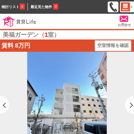
0
0
検討リスト
最近見た物件
お問合せ
美福ガーデン（
1
室）
賃料
8万円
空室情報を確認