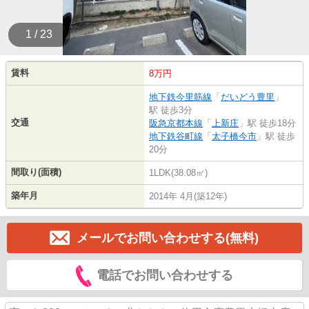
1 / 23
賃料
8万円
地下鉄今里筋線
「
だいどう豊里
」
駅 徒歩3分
交通
阪急京都本線
「
上新庄
」駅 徒歩18分
地下鉄谷町線
「
太子橋今市
」駅 徒歩
20分
間取り(面積)
1LDK(38.08㎡)
築年月
2014年 4月(築12年)
メールでお問い合わせする(無料)
電話でお問い合わせする