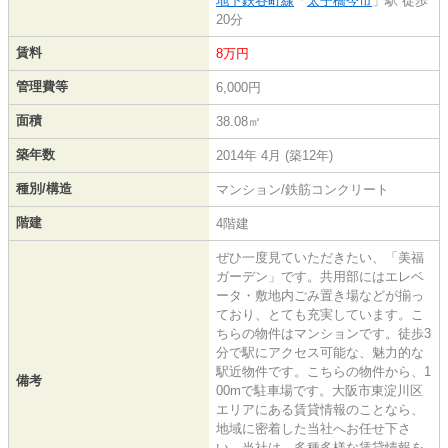
地下鉄谷町線
「
太子橋今市
」駅 徒歩
20分
賃料
8万円
管理費等
6,000円
面積
38.08㎡
築年数
2014年 4月 (築12年)
種別/構造
マンション/鉄筋コンクリート
階建
4階建
ぜひ一度見ていただきたい、「美福
ガーデン」です。共用部にはエレベ
ータ・敷地内ごみ置き場などが揃っ
ており、とても充実しています。こ
ちらの物件はマンションです。徒歩3
分で駅にアクセス可能な、魅力的な
駅近物件です。こちらの物件から、1
備考
00mで駐車場です。大阪市東淀川区
エリアにある賃貸情報のことなら、
地域に密着した当社へお任せ下さ
い。当社は、多種多様な賃貸情報を