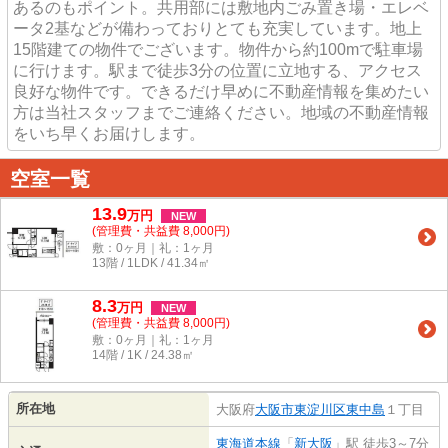
あるのもポイント。共用部には敷地内ごみ置き場・エレベ
ータ2基などが備わっておりとても充実しています。地上
15階建ての物件でございます。物件から約100mで駐車場
に行けます。駅まで徒歩3分の位置に立地する、アクセス
良好な物件です。できるだけ早めに不動産情報を集めたい
方は当社スタッフまでご連絡ください。地域の不動産情報
をいち早くお届けします。
空室一覧
13.9
万
円
NEW
(管理費・共益費 8,000円)
敷：0ヶ月｜礼：1ヶ月
13階 / 1LDK / 41.34㎡
8.3
万
円
NEW
(管理費・共益費 8,000円)
敷：0ヶ月｜礼：1ヶ月
14階 / 1K / 24.38㎡
所在地
大阪府
大阪市東淀川区
東中島
１丁目
東海道本線
「
新大阪
」駅 徒歩3～7分