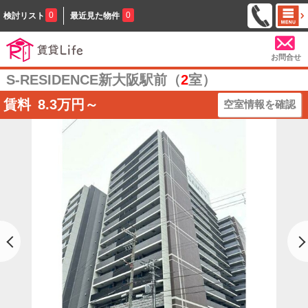
0
0
検討リスト
最近見た物件
お問合せ
S-RESIDENCE新大阪駅前（
2
室）
賃料
8.3
万円～
空室情報を確認