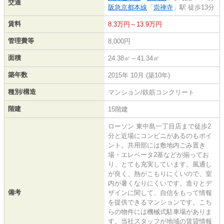
交通
阪急京都本線
「
崇禅寺
」駅 徒歩13分
賃料
8.3万円～13.9万円
管理費等
8,000円
面積
24.38㎡～41.34㎡
築年数
2015年 10月 (築10年)
種別/構造
マンション/鉄筋コンクリート
階建
15階建
ローソン 東中島一丁目店まで徒歩2
分と近場にコンビニがあるのもポイ
ント。共用部には敷地内ごみ置き
場・エレベータ2基などが揃ってお
り、とても充実しています。風通し
が良く、熱がこもりにくいので、室
内が暑くなりにくいです。造りとデ
備考
ザインに関して、自信をもって情報
を提供できるマンションです。こち
らの物件には機械式駐車場がありま
す。当社スタッフが地域の賃貸情報