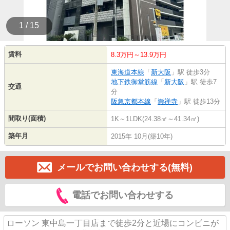
1 / 15
賃料
8.3万円～13.9万円
東海道本線
「
新大阪
」駅 徒歩3分
地下鉄御堂筋線
「
新大阪
」駅 徒歩7
交通
分
阪急京都本線
「
崇禅寺
」駅 徒歩13分
間取り(面積)
1K～1LDK(24.38㎡～41.34㎡)
築年月
2015年 10月(築10年)
メールでお問い合わせする(無料)
電話でお問い合わせする
ローソン 東中島一丁目店まで徒歩2分と近場にコンビニが