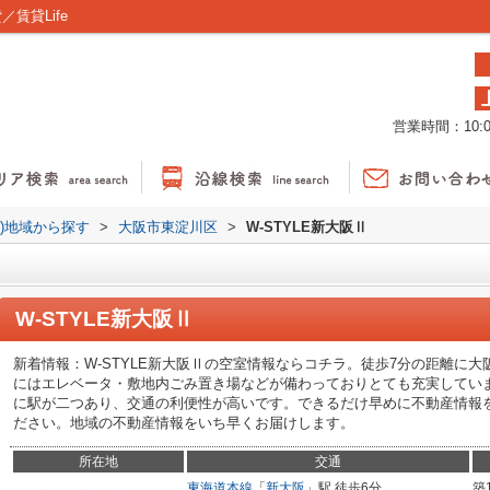
賃貸Life
営業時間：10:00
貸)地域から探す
>
大阪市東淀川区
>
W-STYLE新大阪Ⅱ
W-STYLE新大阪Ⅱ
新着情報：W-STYLE新大阪Ⅱの空室情報ならコチラ。徒歩7分の距離に
にはエレベータ・敷地内ごみ置き場などが備わっておりとても充実していま
に駅が二つあり、交通の利便性が高いです。できるだけ早めに不動産情報
ださい。地域の不動産情報をいち早くお届けします。
所在地
交通
東海道本線
「
新大阪
」駅 徒歩6分
築