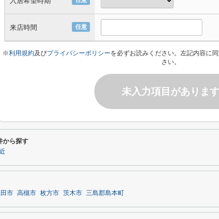
入居希望時期
任意
来店時間
任意
※
利用規約
及び
プライバシーポリシー
を必ずお読みください。左記内容に同
さい。
未入力項目がありま
件から探す
近
吹田市
高槻市
枚方市
茨木市
三島郡島本町