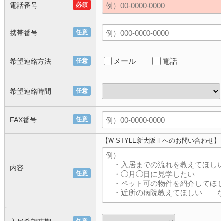
電話番号
必須
携帯番号
任意
メール
電話
希望連絡方法
任意
希望連絡時間
任意
FAX番号
任意
【W-STYLE新大阪Ⅱへのお問い合わせ】
内容
任意