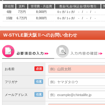
所在階
賃料
管理費・共益費
敷金/礼金/保証金/償却/敷引
6階
7万円
8,000円
/
/
/
/
0ヶ月
1ヶ月
-
-
-
15階
6.7万円
8,000円
/
/
/
/
0ヶ月
1ヶ月
-
-
-
W-STYLE新大阪Ⅱ
へのお問い合わせ
お名前
必須
フリガナ
任意
メールアドレス
任意