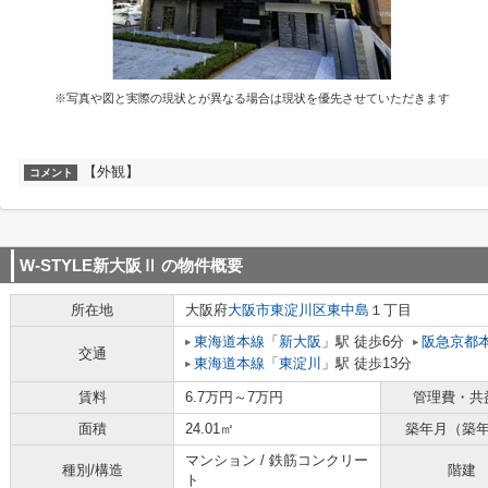
※写真や図と実際の現状とが異なる場合は現状を優先させていただきます
【外観】
コメント
W-STYLE新大阪Ⅱ
の物件概要
所在地
大阪府
大阪市東淀川区
東中島
１丁目
東海道本線
「
新大阪
」駅 徒歩6分
阪急京都
交通
東海道本線
「
東淀川
」駅 徒歩13分
賃料
6.7万円～7万円
管理費・共
面積
24.01㎡
築年月（築
マンション / 鉄筋コンクリー
種別/構造
階建
ト