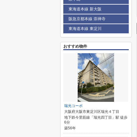
東海道本線 新大阪
阪急京都本線 崇禅寺
東海道本線 東淀川
おすすめ物件
瑞光コーポ
大阪府大阪市東淀川区瑞光４丁目
地下鉄今里筋線「瑞光四丁目」駅 徒歩
6分
築56年