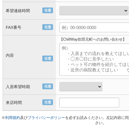
希望連絡時間
任意
FAX番号
任意
【ChillWay吹田元町へのお問い合わせ】
内容
任意
入居希望時期
任意
来店時間
任意
※
利用規約
及び
プライバシーポリシー
を必ずお読みください。左記内容に同
さい。