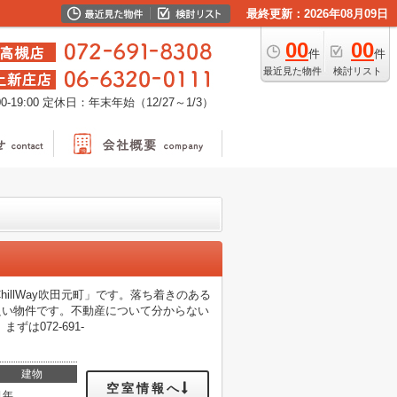
最終更新：2026年08月09日
00
00
件
件
最近見た物件
検討リスト
-19:00
定休日：年末年始（12/27～1/3）
hillWay吹田元町」です。落ち着きのある
良い物件です。不動産について分からない
は072-691-
建物
空室情報へ
1年