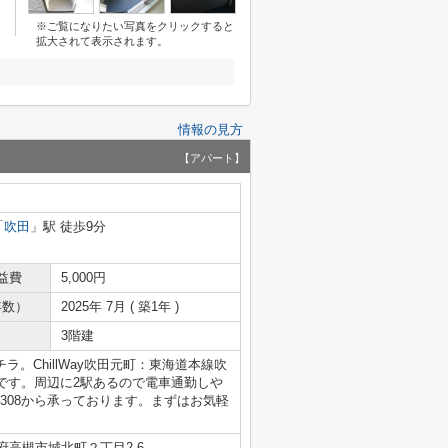
※ご覧になりたい写真をクリックすると
拡大されて表示されます。
情報の見方
【アパート】
「
吹田
」駅 徒歩9分
益費
5,000円
年数）
2025年 7月 ( 築1年 )
3階建
チラ。ChillWay吹田元町：東海道本線吹
です。周辺に2駅あるので電車通勤しや
-8308から承っております。まずはお気軽
府高槻市城北町２丁目2-6