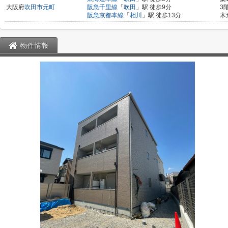
大阪府
吹田市
元町
阪急千里線
「
吹田
」駅 徒歩9分
3
阪急京都本線
「
相川
」駅 徒歩13分
木
物件情報