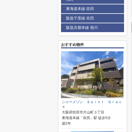
東海道本線 吹田
阪急千里線 吹田
阪急京都本線 相川
おすすめ物件
シャーメゾン Ｓａｉｎｔ Ｇｒａｃ
ｅ
大阪府吹田市片山町３丁目
東海道本線「吹田」駅 徒歩5分
築2年