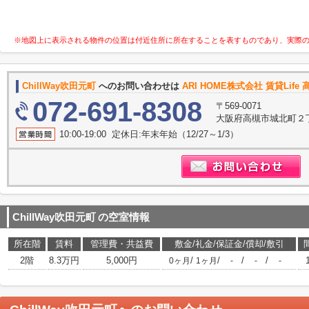
※地図上に表示される物件の位置は付近住所に所在することを表すものであり、実際
ChillWay吹田元町
へのお問い合わせは
ARI HOME株式会社 賃貸Lif
072-691-8308
〒569-0071
大阪府高槻市城北町２丁
10:00-19:00 定休日:年末年始（12/27～1/3）
ChillWay吹田元町
の空室情報
所在階
賃料
管理費・共益費
敷金/礼金/保証金/償却/敷引
2階
8.3万円
5,000円
/
/
/
/
0ヶ月
1ヶ月
-
-
-