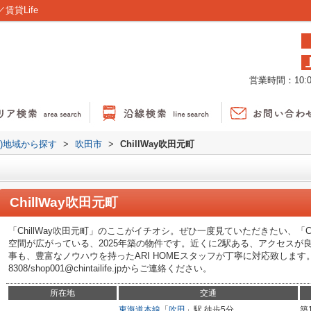
賃貸Life
営業時間：10:00
貸)地域から探す
>
吹田市
>
ChillWay吹田元町
ChillWay吹田元町
「ChillWay吹田元町」のここがイチオシ。ぜひ一度見ていただきたい、「C
空間が広がっている、2025年築の物件です。近くに2駅ある、アクセスが
事も、豊富なノウハウを持ったARI HOMEスタッフが丁寧に対応致します。まず
8308/shop001@chintailife.jpからご連絡ください。
所在地
交通
東海道本線
「
吹田
」駅 徒歩5分
築