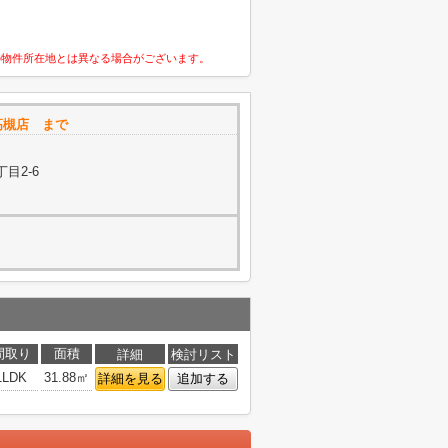
の物件所在地とは異なる場合がございます。
e 高槻店 まで
目2-6
間取り
面積
詳細
検討リスト
1LDK
31.88㎡
詳細を見る
追加する