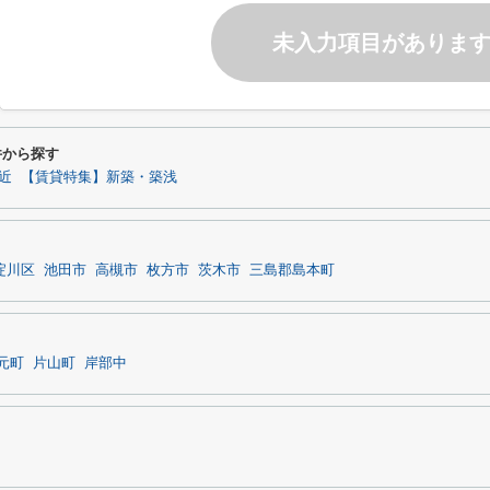
未入力項目がありま
件から探す
近
【賃貸特集】新築・築浅
淀川区
池田市
高槻市
枚方市
茨木市
三島郡島本町
元町
片山町
岸部中