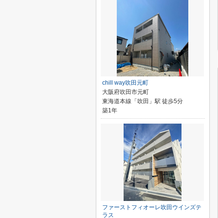
chill way吹田元町
大阪府吹田市元町
東海道本線「吹田」駅 徒歩5分
築1年
ファーストフィオーレ吹田ウインズテ
ラス