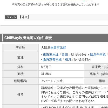
※写真や図と実際の現状とが異なる場合は現状を優先させていただきます
【外観】
コメント
ChillWay吹田元町
の物件概要
所在地
大阪府
吹田市
元町
東海道本線
「
吹田
」駅 徒歩5分
阪急千里線
交通
阪急京都本線
「
相川
」駅 徒歩13分
賃料
8.3万円
管理費・共
面積
31.88㎡
築年月（築
種別/構造
アパート / 木造
階建
新着情報：ChillWay吹田元町の空室情報ならコ
田駅にも近くて便利。こちらの物件はアパート
備考
すいです。ご来店予約やご質問などは072-691
にARI HOMEまでお問い合わせ下さい。
ARI HOME株式会社 賃貸Life 高槻店
大阪