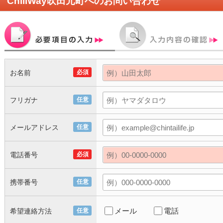
ChillWay吹田元町
へのお問い合わせ
お名前
必須
フリガナ
任意
メールアドレス
任意
電話番号
必須
携帯番号
任意
メール
電話
希望連絡方法
任意