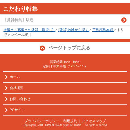
こだわり特集
【賃貸特集】駅近
大阪市・高槻市の賃貸｜賃貸Life
>
(賃貸)地域から探す
>
三島郡島本町
>
トリ
ヴァンベール桜井
ページトップに戻る
営業時間:10:00-19:00
定休日:年末年始（12/27～1/3）
ホーム
会社概要
お問い合わせ
PCサイト
プライバシーポリシー
利用規約
｜アクセスマップ
｜
Copyright(c) ARI HOME株式会社 賃貸Life 高槻店 All rights reserved.