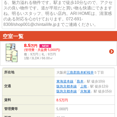
る、魅力溢れる物件です。駅まで徒歩10分なので、アクセ
スの良い物件です。道が平坦だと買い物も快適にできます
ね。明るいスタッフ、明るい店内。ARI HOMEは、清潔感
のある対応を心がけております。072-691-
8308/shop001@chintailife.jpまでご連絡ください。
空室一覧
8.5
万
円
NEW
(管理費・共益費 5,000円)
敷：9万円｜礼：9万円
1階 / 3LDK / 66.00㎡
所在地
大阪府
三島郡島本町
桜井
５丁目
東海道本線
「
島本
」駅 徒歩10分
交通
阪急京都本線
「
上牧
」駅 徒歩12分
阪急京都本線
「
水無瀬
」駅 徒歩15分
賃料
8.5万円
管理費等
5,000円