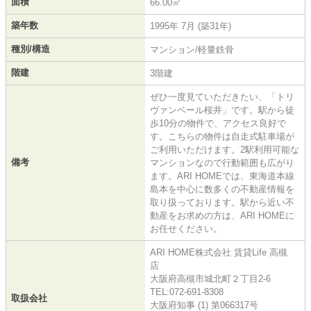
面積
66.00㎡
築年数
1995年 7月 (築31年)
種別/構造
マンション/軽量鉄骨
階建
3階建
ぜひ一度見ていただきたい、「トリ
ヴァンベール桜井」です。駅から徒
歩10分の物件で、アクセス良好で
す。こちらの物件は自走式駐車場が
ご利用いただけます。2駅利用可能な
備考
マンションなので行動範囲も広がり
ます。ARI HOMEでは、東海道本線
島本を中心に数多くの不動産情報を
取り扱っております。駅から近い不
動産をお求めの方は、ARI HOMEに
お任せください。
ARI HOME株式会社 賃貸Life 高槻
店
大阪府高槻市城北町２丁目2-6
TEL:072-691-8308
取扱会社
大阪府知事 (1) 第066317号