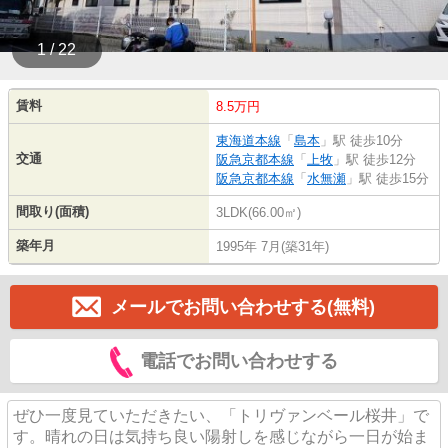
1 / 22
賃料
8.5万円
東海道本線
「
島本
」駅 徒歩10分
交通
阪急京都本線
「
上牧
」駅 徒歩12分
阪急京都本線
「
水無瀬
」駅 徒歩15分
間取り(面積)
3LDK(66.00㎡)
築年月
1995年 7月(築31年)
メールでお問い合わせする(無料)
電話でお問い合わせする
ぜひ一度見ていただきたい、「トリヴァンベール桜井」で
す。晴れの日は気持ち良い陽射しを感じながら一日が始ま