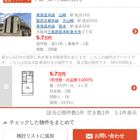
東海道本線
「
山崎
」駅 徒歩14分
阪急京都本線
「
大山崎
」駅 徒歩16分
東海道本線
「
島本
」駅 徒歩16分
大阪府
三島郡島本町
東大寺
２丁目
5.7
万円
築年数：築11年 ｜募集中：
1室
階数：2階建
家から421mの場所に島本東大寺郵便局があります。こちらの物件はアパートで
す。こちらは自走式駐車場付きの物件です。最上階の物件です。ARI HOMEまで
のお問い合わせなら、072-691-830...
5.7
万
円
(管理費・共益費 3,000円)
敷：0万円｜礼：1ヶ月
所在階：2階
間取り：1K
面積：33.53㎡
該当公開件数
1
件 空き数
1
件
1-1
件表示
チェックした物件をまとめて
検討リストに追加
お問い合わせ