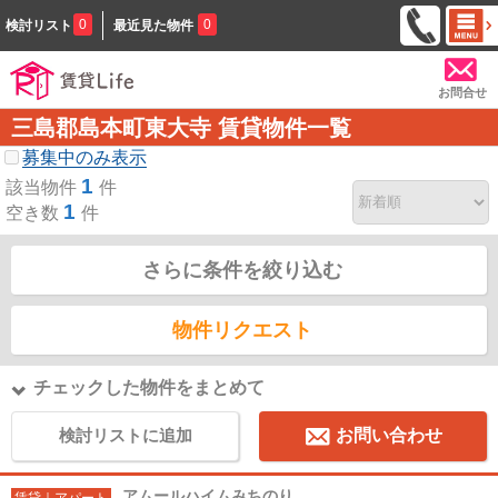
0
0
検討リスト
最近見た物件
お問合せ
三島郡島本町東大寺 賃貸物件一覧
募集中のみ表示
1
該当物件
件
1
空き数
件
さらに条件を絞り込む
物件リクエスト
チェックした物件をまとめて
検討リストに追加
お問い合わせ
アムールハイムみちのり
賃貸｜アパート