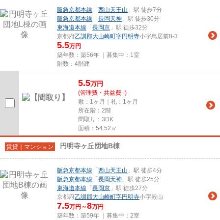
阪急京都本線
「
西山天王山
」駅 徒歩7分
阪急京都本線
「
長岡天神
」駅 徒歩30分
東海道本線
「
長岡京
」駅 徒歩32分
京都府
乙訓郡大山崎町
字円明寺
小字鳥居前8-3
5.5
万円
築年数：築56年 ｜募集中：
1室
階数：4階建
5.5
万
円
(管理費・共益費 -)
敷：1ヶ月｜礼：1ヶ月
所在階：2階
間取り：3DK
面積：54.52㎡
円明寺ヶ丘団地B棟
賃貸｜マンション
阪急京都本線
「
西山天王山
」駅 徒歩4分
阪急京都本線
「
長岡天神
」駅 徒歩25分
東海道本線
「
長岡京
」駅 徒歩27分
京都府
乙訓郡大山崎町
字円明寺
小字殿山
7.5
8
万円～
万円
築年数：築59年 ｜募集中：
2室