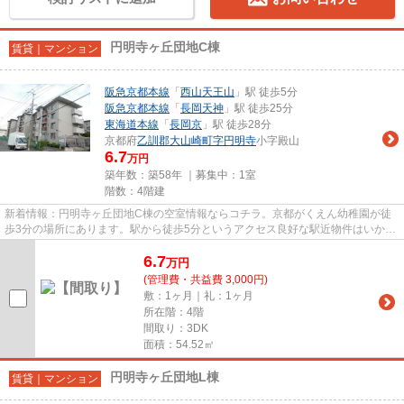
円明寺ヶ丘団地C棟
賃貸｜マンション
阪急京都本線
「
西山天王山
」駅 徒歩5分
阪急京都本線
「
長岡天神
」駅 徒歩25分
東海道本線
「
長岡京
」駅 徒歩28分
京都府
乙訓郡大山崎町
字円明寺
小字殿山
6.7
万円
築年数：築58年 ｜募集中：
1室
階数：4階建
新着情報：円明寺ヶ丘団地C棟の空室情報ならコチラ。京都がくえん幼稚園が徒
歩3分の場所にあります。駅から徒歩5分というアクセス良好な駅近物件はいかが
ですか。ごみ置き場も用意され...
6.7
万
円
(管理費・共益費 3,000円)
敷：1ヶ月｜礼：1ヶ月
所在階：4階
間取り：3DK
面積：54.52㎡
円明寺ヶ丘団地L棟
賃貸｜マンション