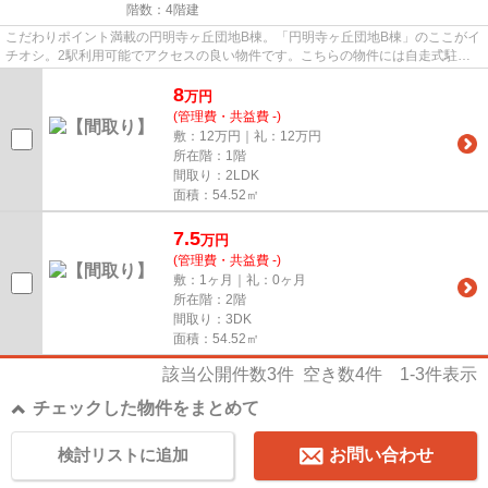
階数：4階建
こだわりポイント満載の円明寺ヶ丘団地B棟。「円明寺ヶ丘団地B棟」のここがイ
チオシ。2駅利用可能でアクセスの良い物件です。こちらの物件には自走式駐車
場があります。ARI HOMEなら、...
8
万
円
(管理費・共益費 -)
敷：12万円｜礼：12万円
所在階：1階
間取り：2LDK
面積：54.52㎡
7.5
万
円
(管理費・共益費 -)
敷：1ヶ月｜礼：0ヶ月
所在階：2階
間取り：3DK
面積：54.52㎡
該当公開件数
3
件 空き数
4
件
1-3
件表示
チェックした物件をまとめて
検討リストに追加
お問い合わせ