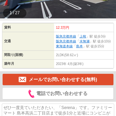
1 / 27
賃料
12.3万円
阪急京都本線
「
上牧
」駅 徒歩3分
交通
阪急京都本線
「
水無瀬
」駅 徒歩10分
東海道本線
「
島本
」駅 徒歩15分
間取り(面積)
2LDK(58.62㎡)
築年月
2023年 4月(築3年)
メールでお問い合わせする(無料)
電話でお問い合わせする
ぜひ一度見ていただきたい、「Serena」です。ファミリー
マート 島本高浜二丁目店まで徒歩1分と近場にコンビニが