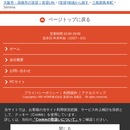
大阪市・高槻市の賃貸｜賃貸Life
>
(賃貸)地域から探す
>
三島郡島本町
>
Serena
ページトップに戻る
営業時間:10:00-19:00
定休日:年末年始（12/27～1/3）
ホーム
会社概要
お問い合わせ
PCサイト
プライバシーポリシー
利用規約
｜アクセスマップ
｜
Copyright(c) ARI HOME株式会社 賃貸Life 高槻店 All rights reserved.
当サイトでは、お客様の当サイト利用状況把握、サービス向上検討を目的と
して、クッキー（Cookie）を使用しています。
詳しくは、当社の
「Cookieの取扱いについて」
をご確認ください。
閉じる