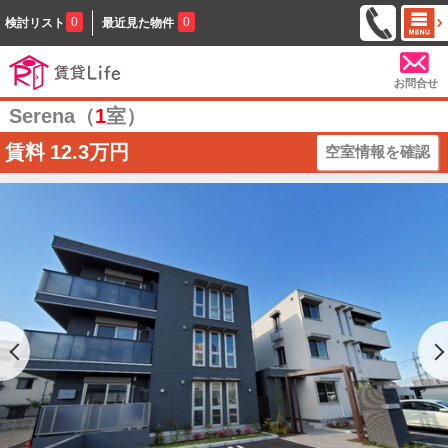
0
0
検討リスト
最近見た物件
お問合せ
Serena（
1
室）
賃料
12.3万円
空室情報を確認