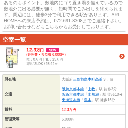
あるのもポイント。敷地内にゴミ置き場を備えているので
敷地外に出る必要が無く、短時間でごみ出しを終えられま
す。周辺には、徒歩3分で利用できる駅があります。ARI
HOMEへの来店予約は、072-691-8308までご連絡下さい。
お問い合わせなどもこちらからお受けしております。
空室一覧
12.3
万
円
NEW
(管理費・共益費 6,000円)
敷：0万円｜礼：25万円
1階 / 2LDK / 58.62㎡
所在地
大阪府
三島郡島本町
高浜
３丁目
阪急京都本線
「
上牧
」駅 徒歩3分
交通
阪急京都本線
「
水無瀬
」駅 徒歩10分
東海道本線
「
島本
」駅 徒歩15分
賃料
12.3万円
管理費等
6,000円