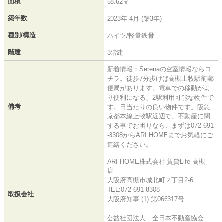
面積
58.62㎡
築年数
2023年 4月 (築3年)
種別/構造
ハイツ/軽量鉄骨
階建
3階建
新着情報：Serenaの空室情報ならコ
チラ。徒歩7分歩けば高槻上牧駅前郵
便局があります。電車での移動がよ
り便利になる、2駅利用可能な物件で
備考
す。日当たりの良い物件です。阪急
京都本線上牧駅近辺で、不動産に関
する事でお困りなら、まずは072-691
-8308からARI HOMEまでお気軽にご
連絡ください。
ARI HOME株式会社 賃貸Life 高槻
店
大阪府高槻市城北町２丁目2-6
TEL:072-691-8308
取扱会社
大阪府知事 (1) 第066317号
公益社団法人 全日本不動産協会