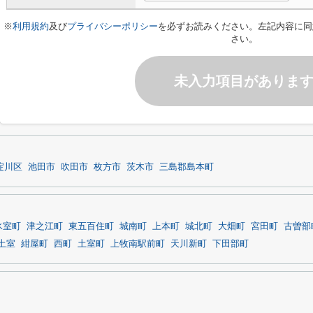
※
利用規約
及び
プライバシーポリシー
を必ずお読みください。左記内容に同
さい。
未入力項目がありま
淀川区
池田市
吹田市
枚方市
茨木市
三島郡島本町
氷室町
津之江町
東五百住町
城南町
上本町
城北町
大畑町
宮田町
古曽部
土室
紺屋町
西町
土室町
上牧南駅前町
天川新町
下田部町