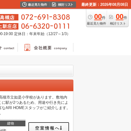
最終更新：2026年08月08日
00
00
件
件
最近見た物件
検討リスト
-19:00
定休日：年末年始（12/27～1/3）
高槻市立如是小学校があります。敷地内
くに駅が2つあるため、用途や行き先によ
ARI HOMEスタッフがご紹介します。
い。
建物
空室情報へ
54年