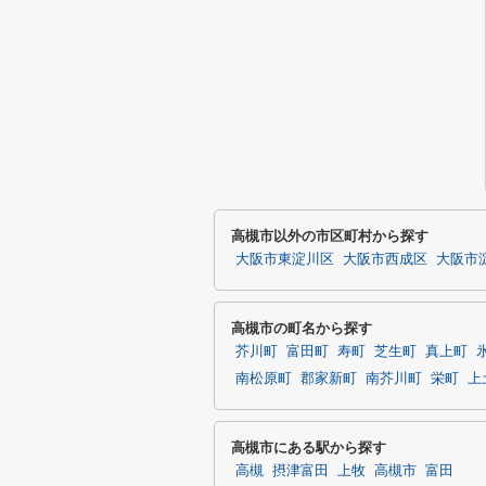
高槻市以外の市区町村から探す
大阪市東淀川区
大阪市西成区
大阪市
高槻市の町名から探す
芥川町
富田町
寿町
芝生町
真上町
南松原町
郡家新町
南芥川町
栄町
上
高槻市にある駅から探す
高槻
摂津富田
上牧
高槻市
富田