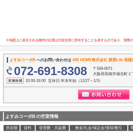
※地図上に表示される物件の位置は付近住所に所在することを表すものであり、実際
よすみコーポB
へのお問い合わせは
ARI HOME株式会社 賃貸Life 高
072-691-8308
〒569-0071
大阪府高槻市城北町２丁
10:00-19:00 定休日:年末年始（12/27～1/3）
よすみコーポB
の空室情報
所在階
賃料
管理費・共益費
敷金/礼金/保証金/償却/敷引