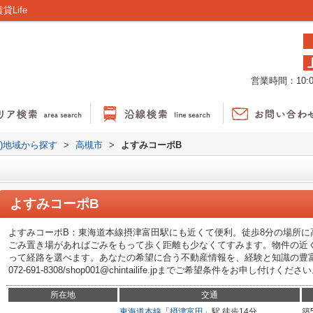
Life
営業時間：10:00
貸)地域から探す
>
高槻市
>
よすみコーポB
よすみコーポB
よすみコーポB：東海道本線摂津富田駅にも近くて便利。徒歩8分の場所に
ごみ置き場があればごみをもって歩く距離も少なくてすみます。物件の近
って経路を選べます。あなたの希望に合う不動産情報を、経験と知識の豊富な
072-691-8308/shop001@chintailife.jpまでご希望条件をお申し付けくださ
所在地
交通
東海道本線
「
摂津富田
」駅 徒歩14分
築