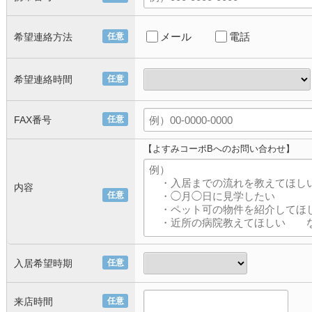
メール
電話
希望連絡方法
任意
希望連絡時間
任意
FAX番号
任意
【よすみコーポBへのお問い合わせ】
内容
任意
入居希望時期
任意
来店時間
任意