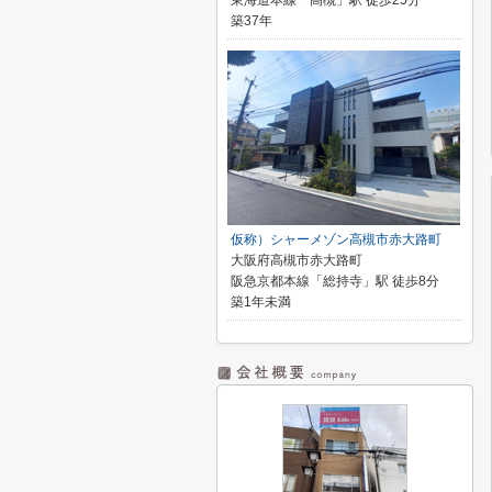
東海道本線「高槻」駅 徒歩25分
築37年
仮称）シャーメゾン高槻市赤大路町
大阪府高槻市赤大路町
阪急京都本線「総持寺」駅 徒歩8分
築1年未満