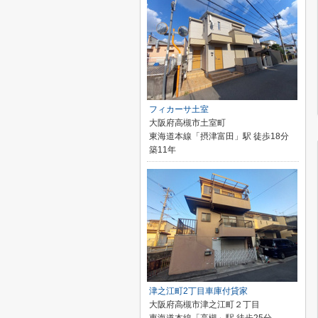
フィカーサ土室
大阪府高槻市土室町
東海道本線「摂津富田」駅 徒歩18分
築11年
津之江町2丁目車庫付貸家
大阪府高槻市津之江町２丁目