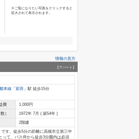
※ご覧になりたい写真をクリックすると
拡大されて表示されます。
情報の見方
【アパート】
都本線
「
富田
」駅 徒歩15分
益費
1,000円
年数）
1972年 7月 ( 築54年 )
2階建
」です。徒歩5分の距離に高槻市立第三中
とって、バス停から徒歩3分圏内は必須