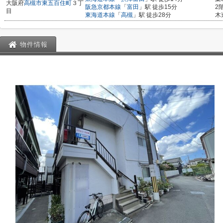
大阪府
高槻市
東五百住町
３丁
阪急京都本線
「
富田
」駅 徒歩15分
2
目
東海道本線
「
高槻
」駅 徒歩28分
木
物件情報