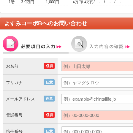
1階
3.9万円
1,000円
/
/
/
/
4万円
4万円
-
-
-
よすみコーポB
へのお問い合わせ
お名前
必須
フリガナ
任意
メールアドレス
任意
電話番号
必須
携帯番号
任意