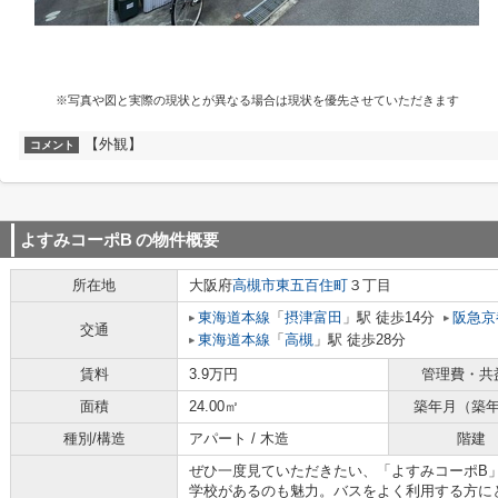
※写真や図と実際の現状とが異なる場合は現状を優先させていただきます
【外観】
コメント
よすみコーポB
の物件概要
所在地
大阪府
高槻市
東五百住町
３丁目
東海道本線
「
摂津富田
」駅 徒歩14分
阪急京
交通
東海道本線
「
高槻
」駅 徒歩28分
賃料
3.9万円
管理費・共
面積
24.00㎡
築年月（築
種別/構造
アパート / 木造
階建
ぜひ一度見ていただきたい、「よすみコーポB
学校があるのも魅力。バスをよく利用する方に