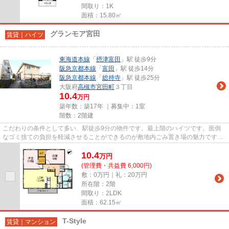
間取り：1K
面積：15.80㎡
グランモア宮田
賃貸｜ハイツ
東海道本線
「
摂津富田
」駅 徒歩9分
阪急京都本線
「
富田
」駅 徒歩14分
阪急京都本線
「
総持寺
」駅 徒歩25分
大阪府
高槻市
宮田町
３丁目
10.4
万円
築年数：築17年 ｜募集中：
1室
階数：2階建
こだわりの条件として多い、駅徒歩9分の物件です。最上階のハイツです。面倒
なゴミ捨ての負担を軽減させることができるのが敷地内ごみ置き場の魅力です。
2駅利用可能な物件で目的地に...
10.4
万
円
(管理費・共益費 6,000円)
敷：0万円｜礼：20万円
所在階：2階
間取り：2LDK
面積：62.15㎡
T-Style
賃貸｜マンション