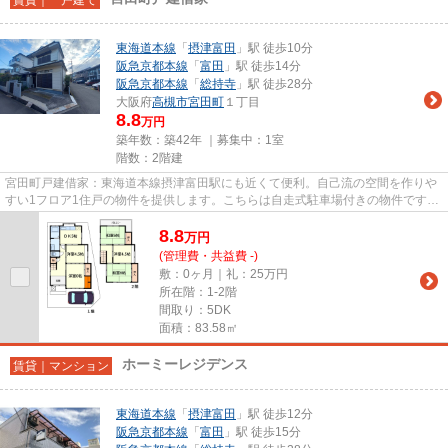
東海道本線
「
摂津富田
」駅 徒歩10分
阪急京都本線
「
富田
」駅 徒歩14分
阪急京都本線
「
総持寺
」駅 徒歩28分
大阪府
高槻市
宮田町
１丁目
8.8
万円
築年数：築42年 ｜募集中：
1室
階数：2階建
宮田町戸建借家：東海道本線摂津富田駅にも近くて便利。自己流の空間を作りや
すい1フロア1住戸の物件を提供します。こちらは自走式駐車場付きの物件です。
こちらの物件は一戸建てです...
8.8
万
円
(管理費・共益費 -)
敷：0ヶ月｜礼：25万円
所在階：1-2階
間取り：5DK
面積：83.58㎡
ホーミーレジデンス
賃貸｜マンション
東海道本線
「
摂津富田
」駅 徒歩12分
阪急京都本線
「
富田
」駅 徒歩15分