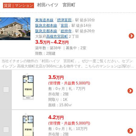
村田ハイツ 宮田町
賃貸｜マンション
東海道本線
「
摂津富田
」駅 徒歩10分
阪急京都本線
「
富田
」駅 徒歩14分
阪急京都本線
「
総持寺
」駅 徒歩26分
大阪府
高槻市
宮田町
２丁目
3.5
4.2
万円～
万円
築年数：築38年 ｜募集中：
2室
階数：2階建
当社イチオシの物件の「村田ハイツ 宮田町」。ぜひ一度ご覧ください。セブン
イレブン 高槻大畑町北店が366mにある物件です。こちらのマンションは2駅が近
くにあり便利です。お車をお...
3.5
万
円
(管理費・共益費 5,000円)
敷：0ヶ月｜礼：7万円
所在階：2階
間取り：1K
面積：15.80㎡
4.2
万
円
(管理費・共益費 5,000円)
敷：0ヶ月｜礼：10万円
所在階：2階