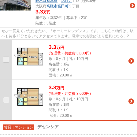
阪急京都本線
「
総持寺
」駅 徒歩28分
大阪府
高槻市
宮田町
３丁目
3.3
万円
築年数：築32年 ｜募集中：
2室
階数：3階建
ぜひ一度見ていただきたい、「ホーミーレジデンス」です。こちらの物件は、駅
へも徒歩12分と歩いてアクセスできます。電車での移動がより便利になる、2駅
利用可能なマンションです。敷...
3.3
万
円
(管理費・共益費 3,000円)
敷：0ヶ月｜礼：10万円
所在階：1階
間取り：1K
面積：20.00㎡
3.3
万
円
(管理費・共益費 3,000円)
敷：0ヶ月｜礼：10万円
所在階：1階
間取り：1K
面積：20.00㎡
デセンシア
賃貸｜マンション