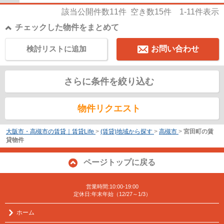
該当公開件数
11
件 空き数
15
件
1-11
件表示
チェックした物件をまとめて
検討リストに追加
お問い合わせ
さらに条件を絞り込む
物件リクエスト
大阪市・高槻市の賃貸｜賃貸Life
>
(賃貸)地域から探す
>
高槻市
>
宮田町の賃
貸物件
ページトップに戻る
営業時間:10:00-19:00
定休日:年末年始（12/27～1/3）
ホーム