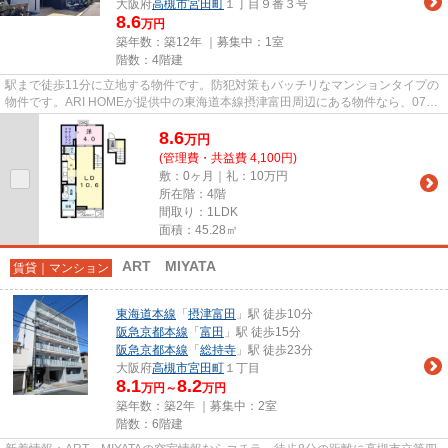
大阪府
高槻市
宮田町
１丁目９番３号
8.6
万円
築年数：築12年 ｜募集中：
1室
階数：4階建
駅まで徒歩11分に立地する物件です。防犯対策もバッチリなマンションタイプの
物件です。ARI HOMEが提供中の東海道本線摂津富田周辺にある物件なら、072-
691-8308からいつでもご連絡を...
8.6
万
円
(管理費・共益費 4,100円)
敷：0ヶ月｜礼：10万円
所在階：4階
間取り：1LDK
面積：45.28㎡
ART MIYATA
賃貸｜マンション
東海道本線
「
摂津富田
」駅 徒歩10分
阪急京都本線
「
富田
」駅 徒歩15分
阪急京都本線
「
総持寺
」駅 徒歩23分
大阪府
高槻市
宮田町
１丁目
8.1
8.2
万円～
万円
築年数：築2年 ｜募集中：
2室
階数：6階建