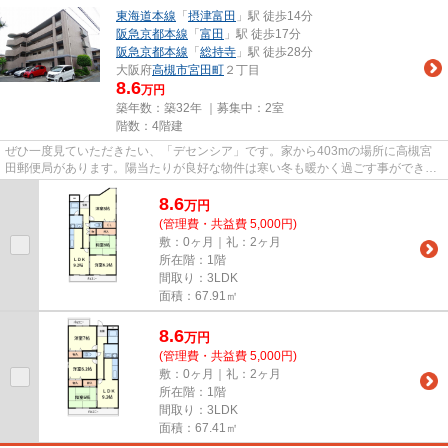
東海道本線
「
摂津富田
」駅 徒歩14分
阪急京都本線
「
富田
」駅 徒歩17分
阪急京都本線
「
総持寺
」駅 徒歩28分
大阪府
高槻市
宮田町
２丁目
8.6
万円
築年数：築32年 ｜募集中：
2室
階数：4階建
ぜひ一度見ていただきたい、「デセンシア」です。家から403mの場所に高槻宮
田郵便局があります。陽当たりが良好な物件は寒い冬も暖かく過ごす事ができま
す。こちらは自走式駐車場付き...
8.6
万
円
(管理費・共益費 5,000円)
敷：0ヶ月｜礼：2ヶ月
所在階：1階
間取り：3LDK
面積：67.91㎡
8.6
万
円
(管理費・共益費 5,000円)
敷：0ヶ月｜礼：2ヶ月
所在階：1階
間取り：3LDK
面積：67.41㎡