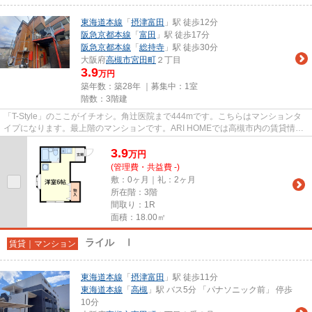
東海道本線
「
摂津富田
」駅 徒歩12分
阪急京都本線
「
富田
」駅 徒歩17分
阪急京都本線
「
総持寺
」駅 徒歩30分
大阪府
高槻市
宮田町
２丁目
3.9
万円
築年数：築28年 ｜募集中：
1室
階数：3階建
「T-Style」のここがイチオシ。角辻医院まで444mです。こちらはマンションタ
イプになります。最上階のマンションです。ARI HOMEでは高槻市内の賃貸情報
を多数ご紹介しております。shop...
3.9
万
円
(管理費・共益費 -)
敷：0ヶ月｜礼：2ヶ月
所在階：3階
間取り：1R
面積：18.00㎡
ライル Ⅰ
賃貸｜マンション
東海道本線
「
摂津富田
」駅 徒歩11分
東海道本線
「
高槻
」駅 バス5分 「パナソニック前」 停歩
10分