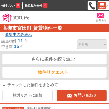
0
0
検討リスト
最近見た物件
お問合せ
高槻市宮田町 賃貸物件一覧
募集中のみ表示
11
該当物件
件
15
空き数
件
さらに条件を絞り込む
物件リクエスト
チェックした物件をまとめて
検討リストに追加
お問い合わせ
宮田町戸建借家
賃貸｜一戸建て