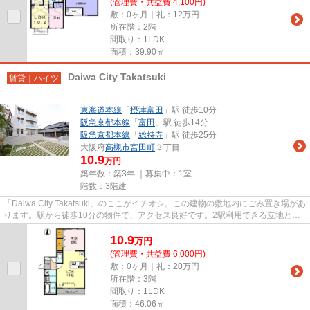
(管理費・共益費 4,100円)
敷：0ヶ月｜礼：12万円
所在階：2階
間取り：1LDK
面積：39.90㎡
Daiwa City Takatsuki
賃貸｜ハイツ
東海道本線
「
摂津富田
」駅 徒歩10分
阪急京都本線
「
富田
」駅 徒歩14分
阪急京都本線
「
総持寺
」駅 徒歩25分
大阪府
高槻市
宮田町
３丁目
10.9
万円
築年数：築3年 ｜募集中：
1室
階数：3階建
「Daiwa City Takatsuki」のここがイチオシ。この建物の敷地内にごみ置き場があ
ります。駅から徒歩10分の物件で、アクセス良好です。2駅利用できる立地とな
っていて、アクセスが良いで...
10.9
万
円
(管理費・共益費 6,000円)
敷：0ヶ月｜礼：20万円
所在階：3階
間取り：1LDK
面積：46.06㎡