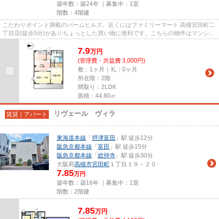
築年数：築24年 ｜募集中：
1室
階数：4階建
こだわりポイント満載のパームヒルズ。近くにはファミリーマート 高槻宮田町二
丁目店(徒歩5分)がありちょっとした買い物に便利です。こちらの物件はマンショ
ンです。短時間でごみ出し...
7.9
万
円
(管理費・共益費 3,000円)
敷：1ヶ月｜礼：0ヶ月
所在階：2階
間取り：2LDK
面積：44.80㎡
リヴェール ヴィラ
賃貸｜アパート
東海道本線
「
摂津富田
」駅 徒歩12分
阪急京都本線
「
富田
」駅 徒歩15分
阪急京都本線
「
総持寺
」駅 徒歩30分
大阪府
高槻市
宮田町
１丁目１９－２０
7.85
万円
築年数：築16年 ｜募集中：
1室
階数：2階建
7.85
万
円