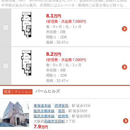
新着情報：ART MIYATAの空室情報ならコチラ。徒歩8分の距離に高槻市立第四
中学校があるのも魅力。共用部にはエレベータ・敷地内ごみ置き場など様々な設
備やサービスが揃っているので...
8.1
万
円
(管理費・共益費 7,000円)
敷：0ヶ月｜礼：1ヶ月
所在階：2階
間取り：1DK
面積：32.47㎡
8.2
万
円
(管理費・共益費 7,000円)
敷：0ヶ月｜礼：1ヶ月
所在階：4階
間取り：1DK
面積：32.47㎡
パームヒルズ
賃貸｜マンション
東海道本線
「
摂津富田
」駅 徒歩12分
阪急京都本線
「
富田
」駅 徒歩16分
阪急京都本線
「
総持寺
」駅 徒歩28分
大阪府
高槻市
宮田町
２丁目
7.9
万円