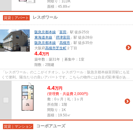
間取り：1LDK
面積：45.89㎡
レスポワール
賃貸｜アパート
阪急京都本線
「
富田
」駅 徒歩25分
東海道本線
「
摂津富田
」駅 徒歩28分
阪急京都本線
「
高槻市
」駅 徒歩35分
大阪府
高槻市
芝生町
２丁目
4.4
万円
築年数：築31年 ｜募集中：
1室
階数：2階建
「レスポワール」のここがイチオシ。レスポワール：阪急京都本線富田駅にも近
くて便利。陽当たりの良いアパートです。こちらの物件には自走式駐車場があり
ます。shop001@chintailife.j...
4.4
万
円
(管理費・共益費 2,000円)
敷：0ヶ月｜礼：1ヶ月
所在階：1階
間取り：1K
面積：19.50㎡
コーポアユーズ
賃貸｜マンション