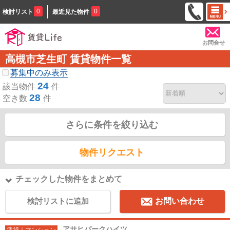
0
0
検討リスト
最近見た物件
お問合せ
高槻市芝生町 賃貸物件一覧
募集中のみ表示
24
該当物件
件
28
空き数
件
さらに条件を絞り込む
物件リクエスト
チェックした物件をまとめて
検討リストに追加
お問い合わせ
アサヒパークハイツ
賃貸｜マンション