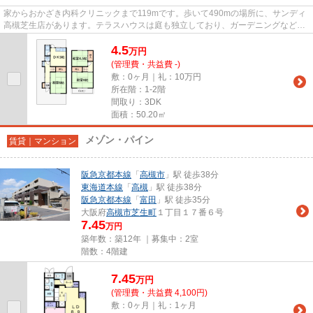
家からおかざき内科クリニックまで119mです。歩いて490mの場所に、サンディ
高槻芝生店があります。テラスハウスは庭も独立しており、ガーデニングなども
楽しめます。駐車場までの距離...
4.5
万
円
(管理費・共益費 -)
敷：0ヶ月｜礼：10万円
所在階：1-2階
間取り：3DK
面積：50.20㎡
メゾン・パイン
賃貸｜マンション
阪急京都本線
「
高槻市
」駅 徒歩38分
東海道本線
「
高槻
」駅 徒歩38分
阪急京都本線
「
富田
」駅 徒歩35分
大阪府
高槻市
芝生町
１丁目１７番６号
7.45
万円
築年数：築12年 ｜募集中：
2室
階数：4階建
7.45
万
円
(管理費・共益費 4,100円)
敷：0ヶ月｜礼：1ヶ月