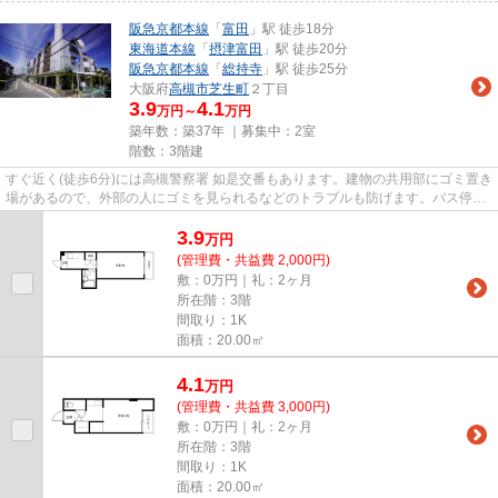
阪急京都本線
「
富田
」駅 徒歩18分
東海道本線
「
摂津富田
」駅 徒歩20分
阪急京都本線
「
総持寺
」駅 徒歩25分
大阪府
高槻市
芝生町
２丁目
3.9
4.1
万円～
万円
築年数：築37年 ｜募集中：
2室
階数：3階建
すぐ近く(徒歩6分)には高槻警察署 如是交番もあります。建物の共用部にゴミ置き
場があるので、外部の人にゴミを見られるなどのトラブルも防げます。バス停徒
歩3分以内なので、外出時の...
3.9
万
円
(管理費・共益費 2,000円)
敷：0万円｜礼：2ヶ月
所在階：3階
間取り：1K
面積：20.00㎡
4.1
万
円
(管理費・共益費 3,000円)
敷：0万円｜礼：2ヶ月
所在階：3階
間取り：1K
面積：20.00㎡