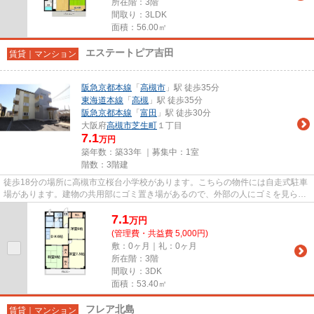
所在階：3階
間取り：3LDK
面積：56.00㎡
エステートピア吉田
賃貸｜マンション
阪急京都本線
「
高槻市
」駅 徒歩35分
東海道本線
「
高槻
」駅 徒歩35分
阪急京都本線
「
富田
」駅 徒歩30分
大阪府
高槻市
芝生町
１丁目
7.1
万円
築年数：築33年 ｜募集中：
1室
階数：3階建
徒歩18分の場所に高槻市立桜台小学校があります。こちらの物件には自走式駐車
場があります。建物の共用部にゴミ置き場があるので、外部の人にゴミを見られ
るなどのトラブルも防げます...
7.1
万
円
(管理費・共益費 5,000円)
敷：0ヶ月｜礼：0ヶ月
所在階：3階
間取り：3DK
面積：53.40㎡
フレア北島
賃貸｜マンション