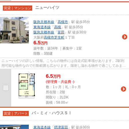
ニューハイツ
賃貸｜マンション
阪急京都本線
「
高槻市
」駅 徒歩35分
東海道本線
「
高槻
」駅 徒歩35分
阪急京都本線
「
富田
」駅 徒歩30分
大阪府
高槻市
芝生町
１丁目
6.5
万円
築年数：築34年 ｜募集中：
1室
階数：3階建
ニューハイツの詳しい情報。こちらの物件には自走式駐車場があります。2駅利
用可能な物件なので行動範囲も広がります。陽射し溢れる物件で過ごしてみませ
んか。できるだけ早めに不動産...
6.5
万
円
(管理費・共益費 -)
敷：1ヶ月｜礼：0ヶ月
所在階：2階
間取り：2LDK
面積：58.00㎡
バ－ミィ・ハウスＳⅠ
賃貸｜アパート
東海道本線
「
摂津富田
」駅 徒歩30分