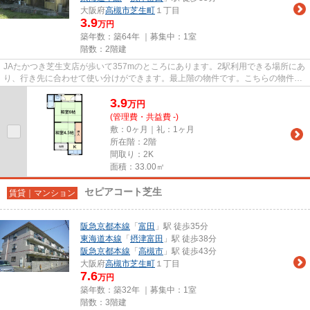
大阪府
高槻市
芝生町
１丁目
3.9
万円
築年数：築64年 ｜募集中：
1室
階数：2階建
JAたかつき芝生支店が歩いて357mのところにあります。2駅利用できる場所にあ
り、行き先に合わせて使い分けができます。最上階の物件です。こちらの物件は
アパートです。駅周辺の物件を...
3.9
万
円
(管理費・共益費 -)
敷：0ヶ月｜礼：1ヶ月
所在階：2階
間取り：2K
面積：33.00㎡
セピアコート芝生
賃貸｜マンション
阪急京都本線
「
富田
」駅 徒歩35分
東海道本線
「
摂津富田
」駅 徒歩38分
阪急京都本線
「
高槻市
」駅 徒歩43分
大阪府
高槻市
芝生町
１丁目
7.6
万円
築年数：築32年 ｜募集中：
1室
階数：3階建