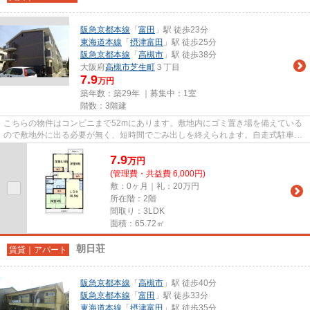
阪急京都本線
「
富田
」駅 徒歩23分
東海道本線
「
摂津富田
」駅 徒歩25分
阪急京都本線
「
高槻市
」駅 徒歩38分
大阪府
高槻市
芝生町
３丁目
7.9
万円
築年数：築29年 ｜募集中：
1室
階数：3階建
こちらの物件はコンビニまで52mにあります。敷地内にゴミ置き場を備えている
ので敷地外に出る必要が無く、短時間でごみ出しを終えられます。自走式駐車場
が併設されたマンションです。...
7.9
万
円
(管理費・共益費 6,000円)
敷：0ヶ月｜礼：20万円
所在階：2階
間取り：3LDK
面積：65.72㎡
朝日荘
賃貸｜アパート
阪急京都本線
「
高槻市
」駅 徒歩40分
阪急京都本線
「
富田
」駅 徒歩33分
東海道本線
「
摂津富田
」駅 徒歩35分