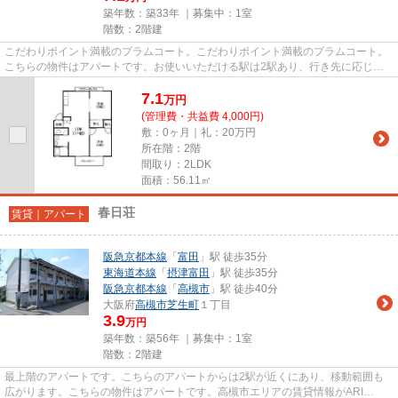
築年数：築33年 ｜募集中：
1室
階数：2階建
こだわりポイント満載のプラムコート。こだわりポイント満載のプラムコート。
こちらの物件はアパートです。お使いいただける駅は2駅あり、行き先に応じて
使い分けができます。賃貸情報...
7.1
万
円
(管理費・共益費 4,000円)
敷：0ヶ月｜礼：20万円
所在階：2階
間取り：2LDK
面積：56.11㎡
春日荘
賃貸｜アパート
阪急京都本線
「
富田
」駅 徒歩35分
東海道本線
「
摂津富田
」駅 徒歩35分
阪急京都本線
「
高槻市
」駅 徒歩40分
大阪府
高槻市
芝生町
１丁目
3.9
万円
築年数：築56年 ｜募集中：
1室
階数：2階建
最上階のアパートです。こちらのアパートからは2駅が近くにあり、移動範囲も
広がります。こちらの物件はアパートです。高槻市エリアの賃貸情報がARI