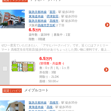
阪急京都本線
「
富田
」駅 徒歩18分
東海道本線
「
摂津富田
」駅 徒歩20分
阪急京都本線
「
高槻市
」駅 徒歩35分
大阪府
高槻市
芝生町
２丁目
6.5
万円
築年数：築38年 ｜募集中：
1室
階数：3階建
ぜひ一度見ていただきたい、「アサヒパークハイツ」です。近くにはファミリー
マート 高槻芝生住宅前店(徒歩6分)がありちょっとした買い物に便利です。最上階
の物件です。共用部に住民...
6.5
万
円
(管理費・共益費 -)
敷：0ヶ月｜礼：1ヶ月
所在階：3階
間取り：2LDK
面積：50.00㎡
メイプルコート
賃貸｜ハイツ
阪急京都本線
「
高槻市
」駅 徒歩35分
東海道本線
「
高槻
」駅 徒歩35分