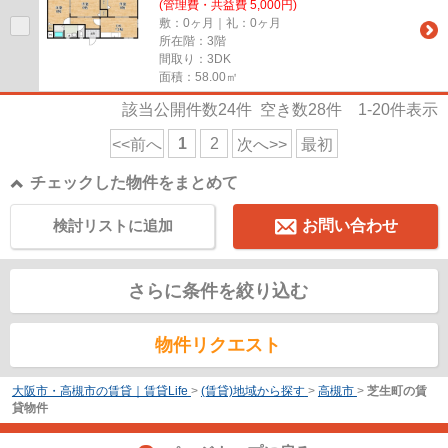
(管理費・共益費 5,000円)
敷：0ヶ月｜礼：0ヶ月
所在階：3階
間取り：3DK
面積：58.00㎡
該当公開件数
24
件 空き数
28
件
1-20
件表示
1
2
<<前へ
次へ>>
最初
チェックした物件をまとめて
検討リストに追加
お問い合わせ
さらに条件を絞り込む
物件リクエスト
大阪市・高槻市の賃貸｜賃貸Life
>
(賃貸)地域から探す
>
高槻市
>
芝生町の賃
貸物件