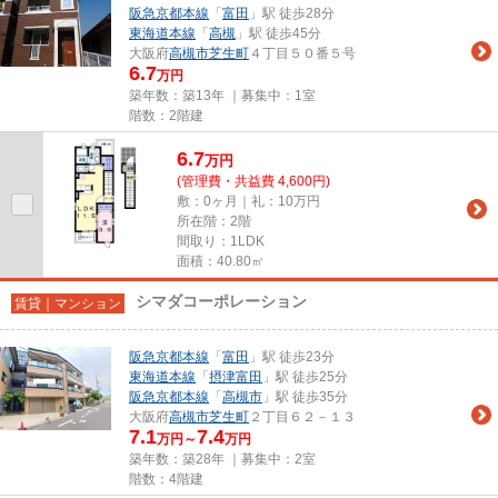
阪急京都本線
「
富田
」駅 徒歩28分
東海道本線
「
高槻
」駅 徒歩45分
大阪府
高槻市
芝生町
４丁目５０番５号
6.7
万円
築年数：築13年 ｜募集中：
1室
階数：2階建
6.7
万
円
(管理費・共益費 4,600円)
敷：0ヶ月｜礼：10万円
所在階：2階
間取り：1LDK
面積：40.80㎡
シマダコーポレーション
賃貸｜マンション
阪急京都本線
「
富田
」駅 徒歩23分
東海道本線
「
摂津富田
」駅 徒歩25分
阪急京都本線
「
高槻市
」駅 徒歩35分
大阪府
高槻市
芝生町
２丁目６２－１３
7.1
7.4
万円～
万円
築年数：築28年 ｜募集中：
2室
階数：4階建