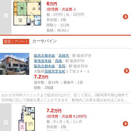
6
万
円
(管理費・共益費 -)
敷：0万円｜礼：10万円
所在階：1階
間取り：2LDK
面積：46.62㎡
カーサパイン
賃貸｜アパート
阪急京都本線
「
高槻市
」駅 徒歩37分
東海道本線
「
高槻
」駅 徒歩37分
阪急京都本線
「
富田
」駅 徒歩32分
大阪府
高槻市
芝生町
１丁目２４－１
7.2
万円
築年数：築14年 ｜募集中：
1室
階数：2階建
おかざき内科クリニックまで徒歩2分なので、近くて安心。2駅利用可能な物件で
目的地に応じて路線を選ぶことができます。敷地内ごみ置き場があればごみをも
って歩く距離も少なくてすみ...
7.2
万
円
(管理費・共益費 4,100円)
敷：0ヶ月｜礼：1ヶ月
所在階：1階