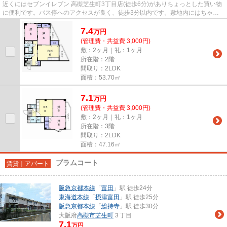
近くにはセブンイレブン 高槻芝生町3丁目店(徒歩6分)がありちょっとした買い物
に便利です。バス停へのアクセスが良く、徒歩3分以内です。敷地内にはちゃん
とごみ置き場もあります。陽...
7.4
万
円
(管理費・共益費 3,000円)
敷：2ヶ月｜礼：1ヶ月
所在階：2階
間取り：2LDK
面積：53.70㎡
7.1
万
円
(管理費・共益費 3,000円)
敷：2ヶ月｜礼：1ヶ月
所在階：3階
間取り：2LDK
面積：47.16㎡
プラムコート
賃貸｜アパート
阪急京都本線
「
富田
」駅 徒歩24分
東海道本線
「
摂津富田
」駅 徒歩25分
阪急京都本線
「
総持寺
」駅 徒歩30分
大阪府
高槻市
芝生町
３丁目
7.1
万円