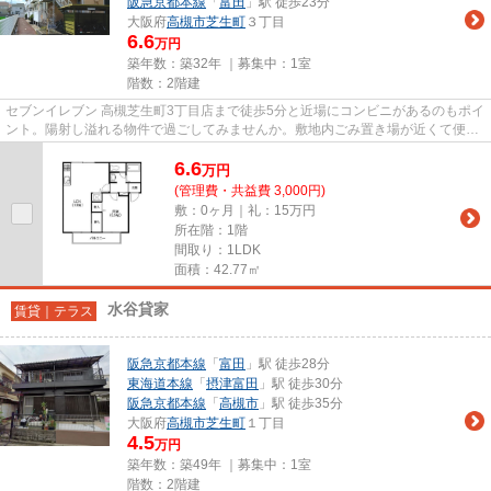
阪急京都本線
「
富田
」駅 徒歩23分
大阪府
高槻市
芝生町
３丁目
6.6
万円
築年数：築32年 ｜募集中：
1室
階数：2階建
セブンイレブン 高槻芝生町3丁目店まで徒歩5分と近場にコンビニがあるのもポイ
ント。陽射し溢れる物件で過ごしてみませんか。敷地内ごみ置き場が近くて便
利。自走式の駐車場がある物件...
6.6
万
円
(管理費・共益費 3,000円)
敷：0ヶ月｜礼：15万円
所在階：1階
間取り：1LDK
面積：42.77㎡
水谷貸家
賃貸｜テラス
阪急京都本線
「
富田
」駅 徒歩28分
東海道本線
「
摂津富田
」駅 徒歩30分
阪急京都本線
「
高槻市
」駅 徒歩35分
大阪府
高槻市
芝生町
１丁目
4.5
万円
築年数：築49年 ｜募集中：
1室
階数：2階建