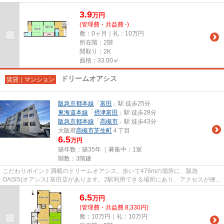
HOMEには豊富にございます。お電話...
3.9
万
円
(管理費・共益費 -)
敷：0ヶ月｜礼：10万円
所在階：2階
間取り：2K
面積：33.00㎡
ドリームオアシス
賃貸｜マンション
阪急京都本線
「
富田
」駅 徒歩25分
東海道本線
「
摂津富田
」駅 徒歩28分
阪急京都本線
「
高槻市
」駅 徒歩43分
大阪府
高槻市
芝生町
４丁目
6.5
万円
築年数：築35年 ｜募集中：
1室
階数：3階建
こだわりポイント満載のドリームオアシス。歩いて476mの場所に、阪急
OASIS(オアシス) 富田店があります。2駅利用できる場所にあり、アクセスが便利
です。利便性の高い、敷地内ゴミ置き...
6.5
万
円
(管理費・共益費 8,330円)
敷：10万円｜礼：10万円