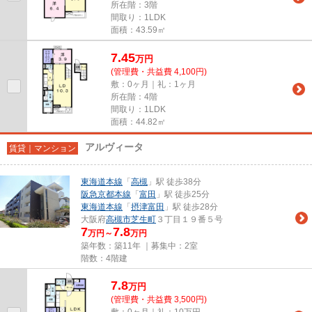
所在階：3階
間取り：1LDK
面積：43.59㎡
7.45
万
円
(管理費・共益費 4,100円)
敷：0ヶ月｜礼：1ヶ月
所在階：4階
間取り：1LDK
面積：44.82㎡
アルヴィータ
賃貸｜マンション
東海道本線
「
高槻
」駅 徒歩38分
阪急京都本線
「
富田
」駅 徒歩25分
東海道本線
「
摂津富田
」駅 徒歩28分
大阪府
高槻市
芝生町
３丁目１９番５号
7
7.8
万円～
万円
築年数：築11年 ｜募集中：
2室
階数：4階建
7.8
万
円
(管理費・共益費 3,500円)
敷：0ヶ月｜礼：10万円