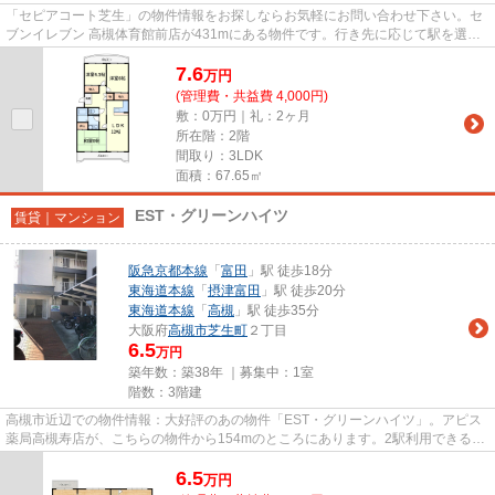
「セピアコート芝生」の物件情報をお探しならお気軽にお問い合わせ下さい。セ
ブンイレブン 高槻体育館前店が431mにある物件です。行き先に応じて駅を選べ
る2駅利用可能なマンションで...
7.6
万
円
(管理費・共益費 4,000円)
敷：0万円｜礼：2ヶ月
所在階：2階
間取り：3LDK
面積：67.65㎡
EST・グリーンハイツ
賃貸｜マンション
阪急京都本線
「
富田
」駅 徒歩18分
東海道本線
「
摂津富田
」駅 徒歩20分
東海道本線
「
高槻
」駅 徒歩35分
大阪府
高槻市
芝生町
２丁目
6.5
万円
築年数：築38年 ｜募集中：
1室
階数：3階建
高槻市近辺での物件情報：大好評のあの物件「EST・グリーンハイツ」。アピス
薬局高槻寿店が、こちらの物件から154mのところにあります。2駅利用できる場
所にあり、アクセスが便利です...
6.5
万
円